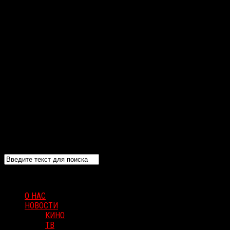
О НАС
НОВОСТИ
КИНО
ТВ