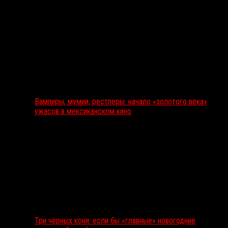
Вампиры, мумии, рестлеры: начало «золотого века»
ужасов в мексиканском кино
Три чёрных коня: если бы «главные» новогодние