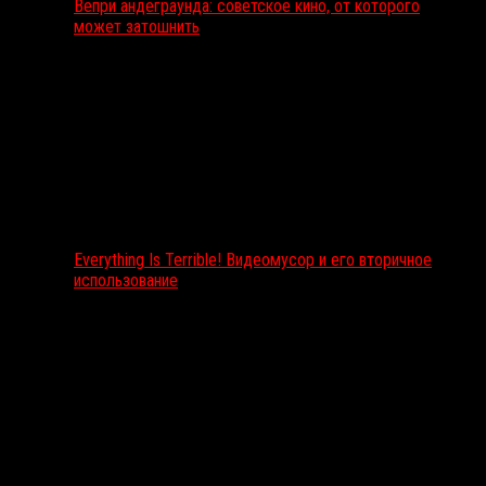
Вепри андеграунда: советское кино, от которого
может затошнить
Everything Is Terrible! Видеомусор и его вторичное
использование