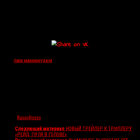
По сюжету фильма трое друзей находят сумку с деньгами,
принадлежащими персонажу Кьюсака — смекалистому
бизнесмену, который присвоил себе богатства клиента и
собирался начать на них новую жизнь. Троица пытается поскорей
сбежать с добычей, но жадность обращает их друг против друга.
Тэги:
лаки макки
неудача
Автор:
RussoRosso
Следующий материал
НОВЫЙ ТРЕЙЛЕР К ТРИЛЛЕРУ
«РЕЙД: ПУЛЯ В ГОЛОВЕ»