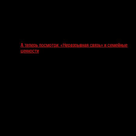
А теперь посмотри: «Неразрывная связь» и семейные
ценности