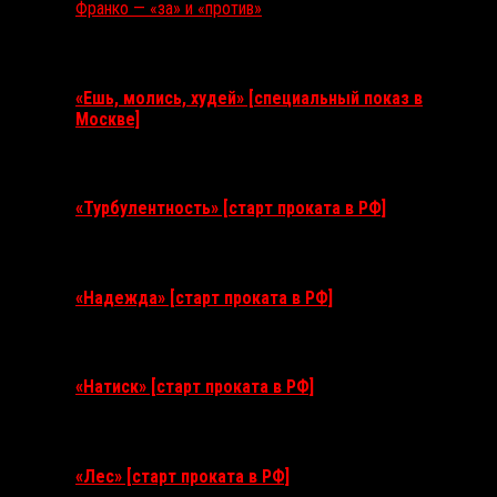
Франко — «за» и «против»
Ближайшие события
«Ешь, молись, худей» [специальный показ в
Москве]
11 августа 2026
«Турбулентность» [старт проката в РФ]
3 сентября 2026
«Надежда» [старт проката в РФ]
10 сентября 2026
«Натиск» [старт проката в РФ]
17 сентября 2026
«Лес» [старт проката в РФ]