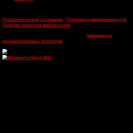
RussoRosso © 2026 ООО "ФМП Групп". Все права защищены.
Пользовательское соглашение
|
Политика конфиденциальности
|
Политика обработки файлов cookie
На информационном ресурсе russorosso.ru
применяются
рекомендательные технологии
.
WordPress: 12.1MB | MySQL:104 | 1,013sec