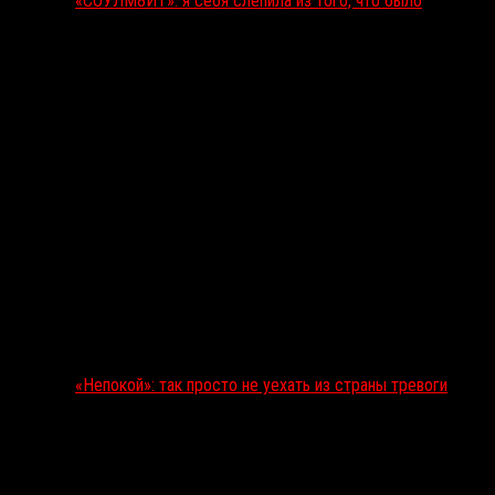
«СОУЛМ8ЙТ»: я себя слепила из того, что было
«Непокой»: так просто не уехать из страны тревоги