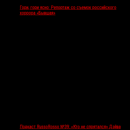
Гори, гори ясно: Репортаж со съемок российского
хоррора «Бывшая»
Подкаст RussoRosso
Подкаст RussoRosso №39: «Кто не спрятался» Дэйва