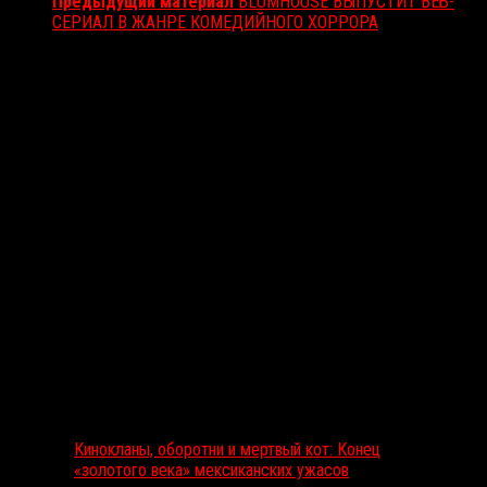
Предыдущий материал
BLUMHOUSE ВЫПУСТИТ ВЕБ-
СЕРИАЛ В ЖАНРЕ КОМЕДИЙНОГО ХОРРОРА
Вам также может понравиться...
Выбор редакции
Кинокланы, оборотни и мертвый кот: Конец
«золотого века» мексиканских ужасов