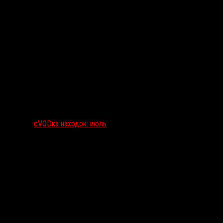
сVODка находок: июль