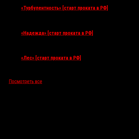
«Турбулентность» [старт проката в РФ]
3 сентября 2026
«Надежда» [старт проката в РФ]
10 сентября 2026
«Лес» [старт проката в РФ]
12 ноября 2026
Посмотреть все
Последние рецензии