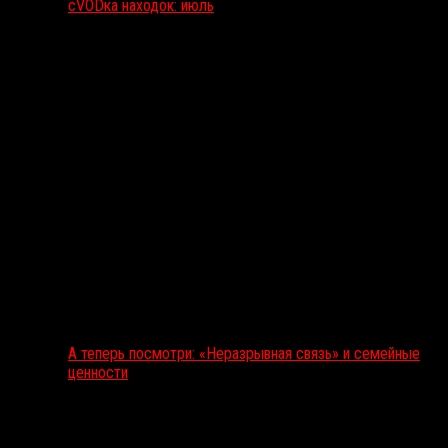
сVODка находок: июль
А теперь посмотри: «Неразрывная связь» и семейные
ценности