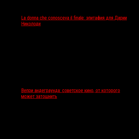
La donna che conosceva il finale: эпитафия для Дарии
Николоди
Вепри андеграунда: советское кино, от которого
может затошнить