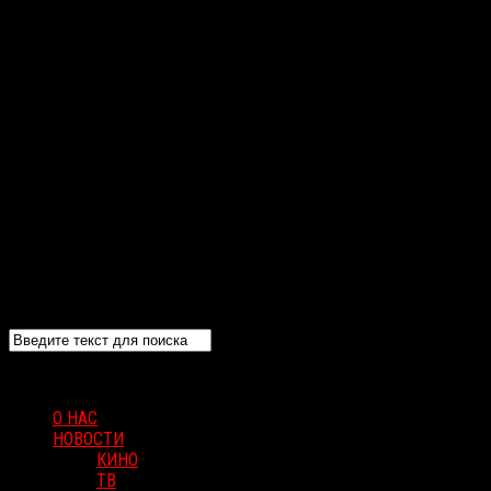
О НАС
НОВОСТИ
КИНО
ТВ