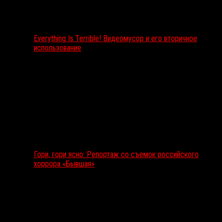
Everything Is Terrible! Видеомусор и его вторичное
использование
Гори, гори ясно: Репортаж со съемок российского
хоррора «Бывшая»
Подкаст RussoRosso