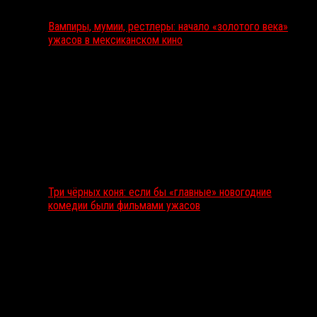
Вампиры, мумии, рестлеры: начало «золотого века»
ужасов в мексиканском кино
Три чёрных коня: если бы «главные» новогодние
комедии были фильмами ужасов