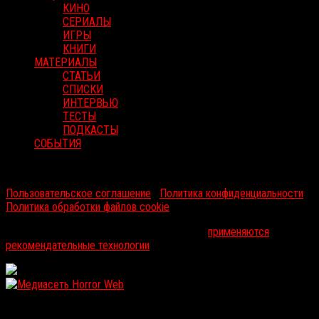
КИНО
СЕРИАЛЫ
ИГРЫ
КНИГИ
МАТЕРИАЛЫ
СТАТЬИ
СПИСКИ
ИНТЕРВЬЮ
ТЕСТЫ
ПОДКАСТЫ
СОБЫТИЯ
RussoRosso © 2026 ООО "ФМП Групп". Все права защищены.
Пользовательское соглашение
|
Политика конфиденциальности
|
Политика обработки файлов cookie
На информационном ресурсе russorosso.ru
применяются
рекомендательные технологии
.
WordPress: 12.07MB | MySQL:102 | 1,108sec