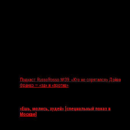
Подкаст RussoRosso №39: «Кто не спрятался» Дэйва
Франко — «за» и «против»
Ближайшие события
«Ешь, молись, худей» [специальный показ в
Москве]
11 августа 2026