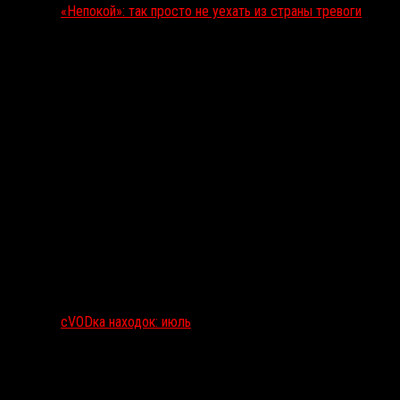
«Непокой»: так просто не уехать из страны тревоги
сVODка находок: июль