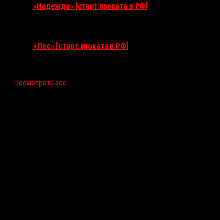
«Надежда» [старт проката в РФ]
10 сентября 2026
«Лес» [старт проката в РФ]
12 ноября 2026
Посмотреть все
Последние рецензии