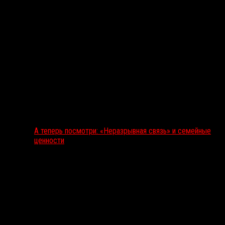
А теперь посмотри: «Неразрывная связь» и семейные
ценности