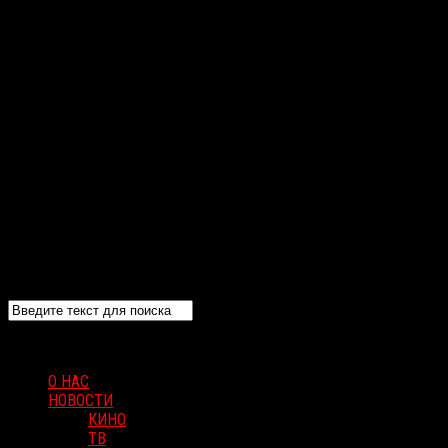
О НАС
НОВОСТИ
КИНО
ТВ