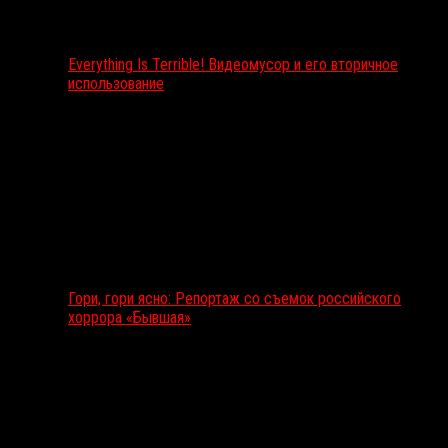
Everything Is Terrible! Видеомусор и его вторичное
использование
Гори, гори ясно: Репортаж со съемок российского
хоррора «Бывшая»
Подкаст RussoRosso