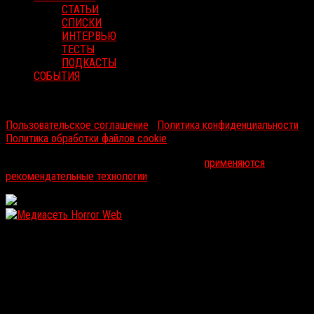
СТАТЬИ
СПИСКИ
ИНТЕРВЬЮ
ТЕСТЫ
ПОДКАСТЫ
СОБЫТИЯ
RussoRosso © 2026 ООО "ФМП Групп". Все права защищены.
Пользовательское соглашение
|
Политика конфиденциальности
|
Политика обработки файлов cookie
На информационном ресурсе russorosso.ru
применяются
рекомендательные технологии
.
WordPress: 12.06MB | MySQL:105 | 1,063sec