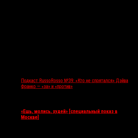
Подкаст RussoRosso №39: «Кто не спрятался» Дэйва
Франко — «за» и «против»
Ближайшие события
«Ешь, молись, худей» [специальный показ в
Москве]
11 августа 2026