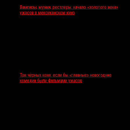
Вампиры, мумии, рестлеры: начало «золотого века»
ужасов в мексиканском кино
Три чёрных коня: если бы «главные» новогодние
комедии были фильмами ужасов