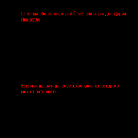
La donna che conosceva il finale: эпитафия для Дарии
Николоди
Вепри андеграунда: советское кино, от которого
может затошнить