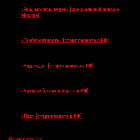
«Ешь, молись, худей» [специальный показ в
Москве]
11 августа 2026
«Турбулентность» [старт проката в РФ]
3 сентября 2026
«Надежда» [старт проката в РФ]
10 сентября 2026
«Натиск» [старт проката в РФ]
17 сентября 2026
«Лес» [старт проката в РФ]
12 ноября 2026
Посмотреть все