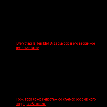
Everything Is Terrible! Видеомусор и его вторичное
использование
Гори, гори ясно: Репортаж со съемок российского
хоррора «Бывшая»