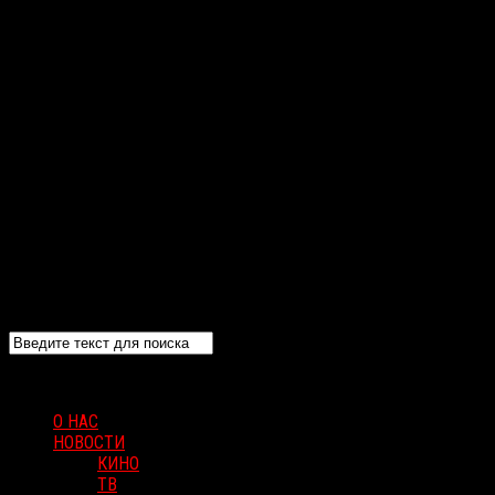
О НАС
НОВОСТИ
КИНО
ТВ