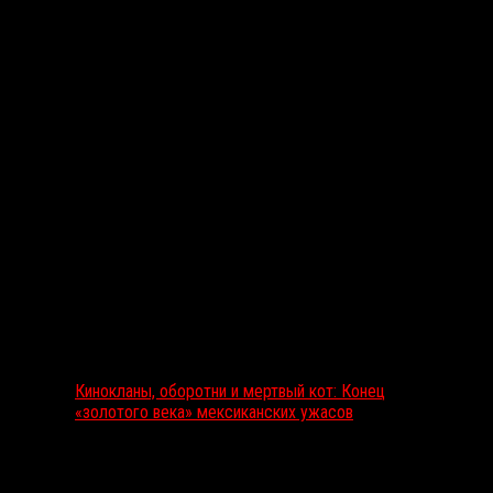
Вам также может понравиться...
Выбор редакции
Кинокланы, оборотни и мертвый кот: Конец
«золотого века» мексиканских ужасов