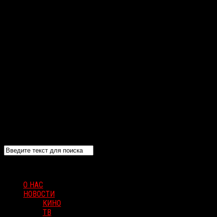
О НАС
НОВОСТИ
КИНО
ТВ