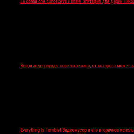
La donna che conosceva il finale: эпитафия для Дарии Ник
Вепри андеграунда: советское кино, от которого может 
Everything Is Terrible! Видеомусор и его вторичное испол