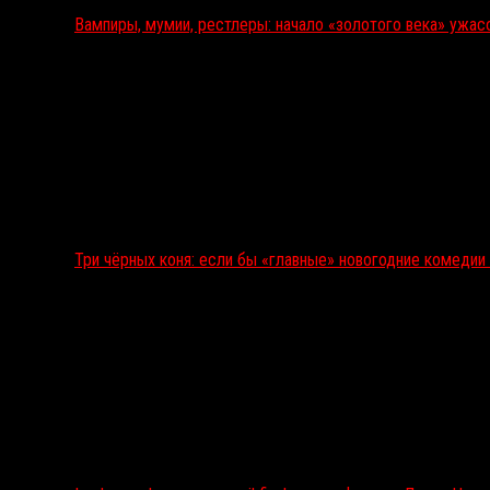
Вампиры, мумии, рестлеры: начало «золотого века» ужас
Три чёрных коня: если бы «главные» новогодние комеди