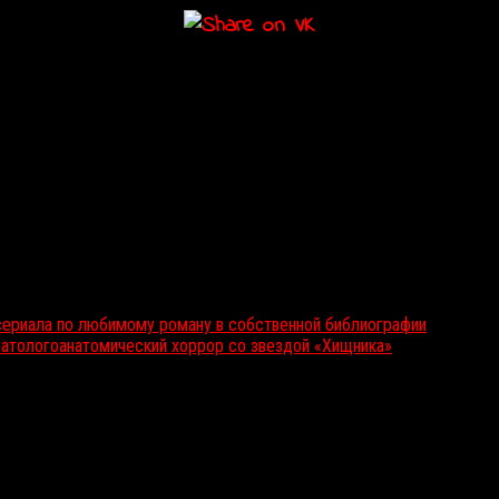
 сериала по любимому роману в собственной библиографии
атологоанатомический хоррор cо звездой «Хищника»