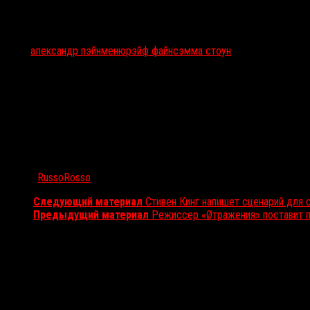
Тэги:
александр пэйн
меню
рэйф файнс
эмма стоун
Автор:
RussoRosso
Следующий материал
Стивен Кинг напишет сценарий для
Предыдущий материал
Режиссер «Øтражения» поставит п
Вам также может понравиться...