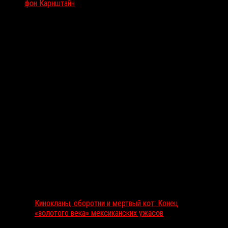
фон Карнштайн
Вам также может понравиться...
Выбор редакции
Кинокланы, оборотни и мертвый кот: Конец
«золотого века» мексиканских ужасов