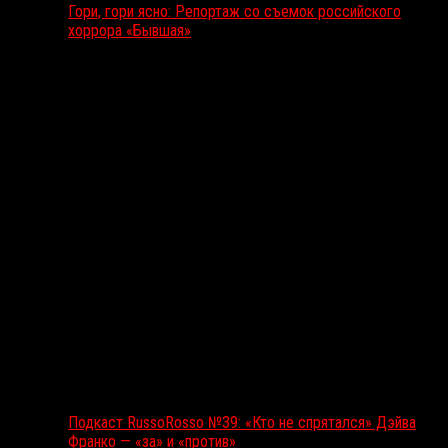
Гори, гори ясно: Репортаж со съемок российского
хоррора «Бывшая»
Подкаст RussoRosso
Подкаст RussoRosso №39: «Кто не спрятался» Дэйва
Франко — «за» и «против»