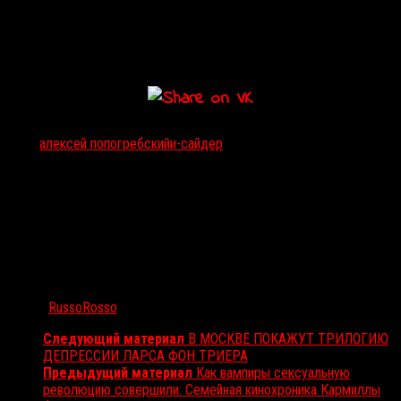
сохранив при этом элементы фэнтези. Впереди еще
колоссальная работа, но я рад, что нам хватило
смелости в какой-то момент одуматься,
остановиться и начать все заново.
Тэги:
алексей попогребский
и-сайдер
Автор:
RussoRosso
Следующий материал
В МОСКВЕ ПОКАЖУТ ТРИЛОГИЮ
ДЕПРЕССИИ ЛАРСА ФОН ТРИЕРА
Предыдущий материал
Как вампиры сексуальную
революцию совершили: Семейная кинохроника Кармиллы