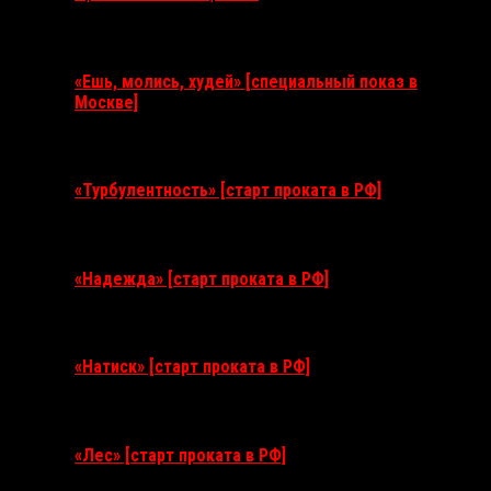
Ближайшие события
«Ешь, молись, худей» [специальный показ в
Москве]
11 августа 2026
«Турбулентность» [старт проката в РФ]
3 сентября 2026
«Надежда» [старт проката в РФ]
10 сентября 2026
«Натиск» [старт проката в РФ]
17 сентября 2026
«Лес» [старт проката в РФ]