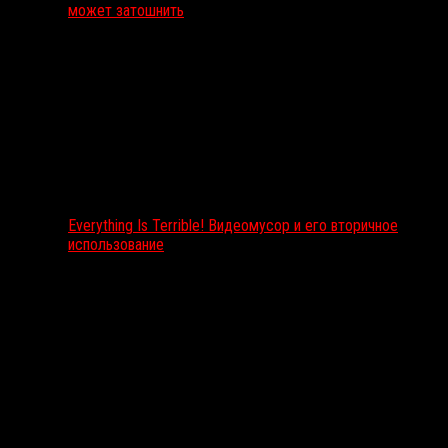
может затошнить
Everything Is Terrible! Видеомусор и его вторичное
использование