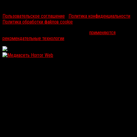
RussoRosso © 2026 ООО "ФМП Групп". Все права защищены.
Пользовательское соглашение
|
Политика конфиденциальности
|
Политика обработки файлов cookie
На информационном ресурсе russorosso.ru
применяются
рекомендательные технологии
.
WordPress: 12.14MB | MySQL:105 | 0,970sec