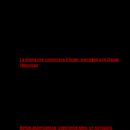
La donna che conosceva il finale: эпитафия для Дарии
Николоди
Вепри андеграунда: советское кино, от которого