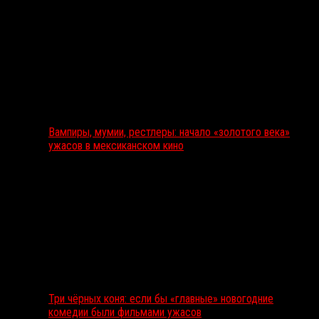
Вампиры, мумии, рестлеры: начало «золотого века»
ужасов в мексиканском кино
Три чёрных коня: если бы «главные» новогодние
комедии были фильмами ужасов