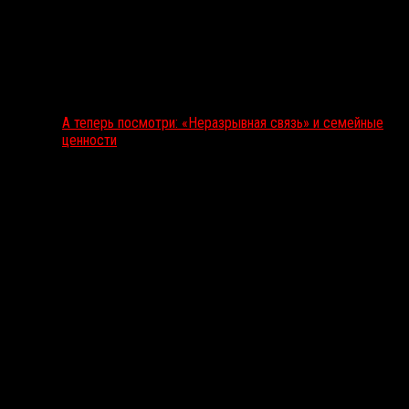
А теперь посмотри: «Неразрывная связь» и семейные
ценности