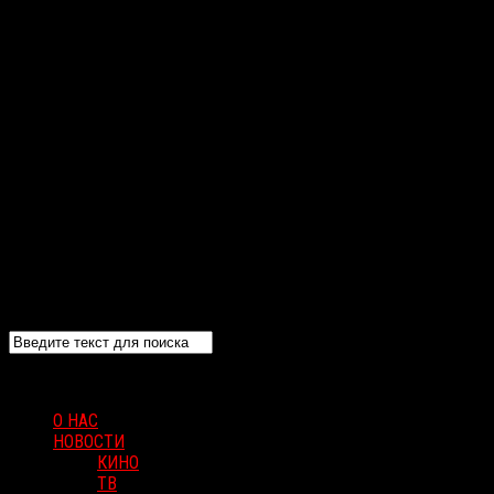
О НАС
НОВОСТИ
КИНО
ТВ