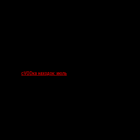
сVODка находок: июль