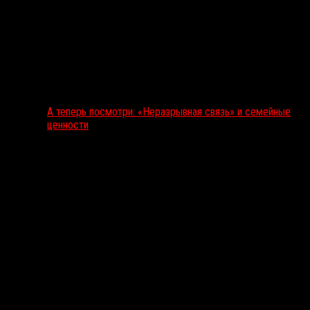
А теперь посмотри: «Неразрывная связь» и семейные
ценности