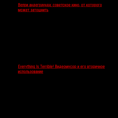
Вепри андеграунда: советское кино, от которого
может затошнить
Everything Is Terrible! Видеомусор и его вторичное
использование