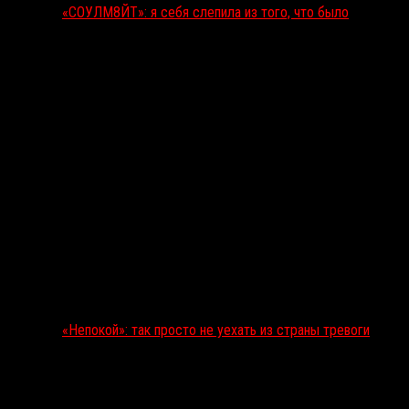
«СОУЛМ8ЙТ»: я себя слепила из того, что было
«Непокой»: так просто не уехать из страны тревоги