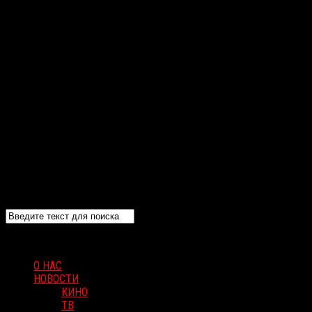
О НАС
НОВОСТИ
КИНО
ТВ