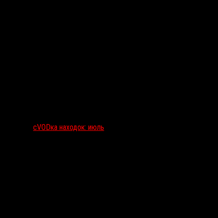
сVODка находок: июль