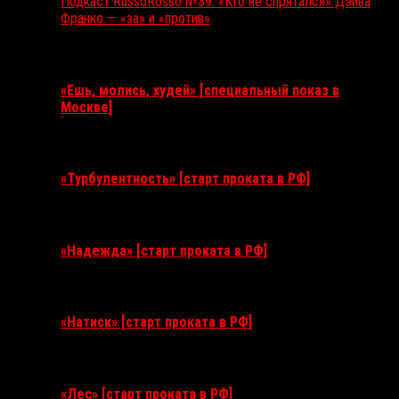
Подкаст RussoRosso №39: «Кто не спрятался» Дэйва
Франко — «за» и «против»
Ближайшие события
«Ешь, молись, худей» [специальный показ в
Москве]
11 августа 2026
«Турбулентность» [старт проката в РФ]
3 сентября 2026
«Надежда» [старт проката в РФ]
10 сентября 2026
«Натиск» [старт проката в РФ]
17 сентября 2026
«Лес» [старт проката в РФ]