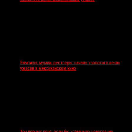
Вампиры, мумии, рестлеры: начало «золотого века»
ужасов в мексиканском кино
Три чёрных коня: если бы «главные» новогодние