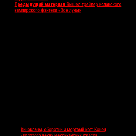
Предыдущий материал
Вышел трейлер испанского
вампирского фэнтези «Все луны»
Вам также может понравиться...
Выбор редакции
Кинокланы, оборотни и мертвый кот: Конец
«золотого века» мексиканских ужасов