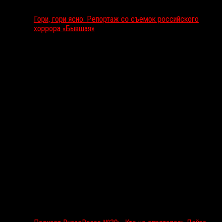
Гори, гори ясно: Репортаж со съемок российского
хоррора «Бывшая»
Подкаст RussoRosso