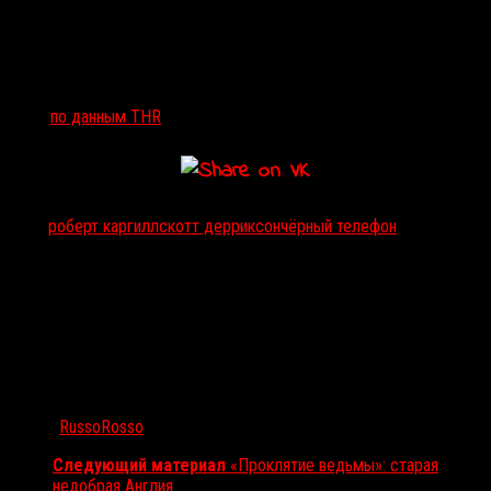
«
Похищенный ребенок. Жуткий, звукоизолированный
подвал. Древний, отключенный телефон. Но как
только наступает ночь, раздаётся звонок
» —
раскидывается подробностями
Каргилл
.
Хоук,
по данным THR
, сыграет именно похитителя.
Тэги:
роберт каргилл
скотт дерриксон
чёрный телефон
Автор:
RussoRosso
Следующий материал
«Проклятие ведьмы»: старая
недобрая Англия