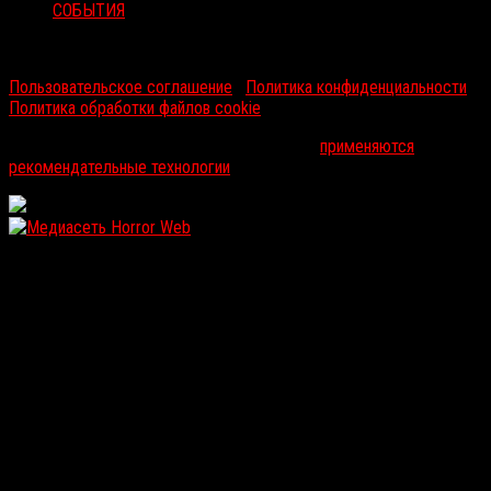
СОБЫТИЯ
RussoRosso © 2026 ООО "ФМП Групп". Все права защищены.
Пользовательское соглашение
|
Политика конфиденциальности
|
Политика обработки файлов cookie
На информационном ресурсе russorosso.ru
применяются
рекомендательные технологии
.
WordPress: 12.11MB | MySQL:105 | 1,036sec