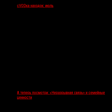
сVODка находок: июль
А теперь посмотри: «Неразрывная связь» и семейные
ценности