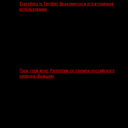
Everything Is Terrible! Видеомусор и его вторичное
использование
Гори, гори ясно: Репортаж со съемок российского
хоррора «Бывшая»
Подкаст RussoRosso