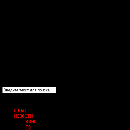
О НАС
НОВОСТИ
КИНО
ТВ