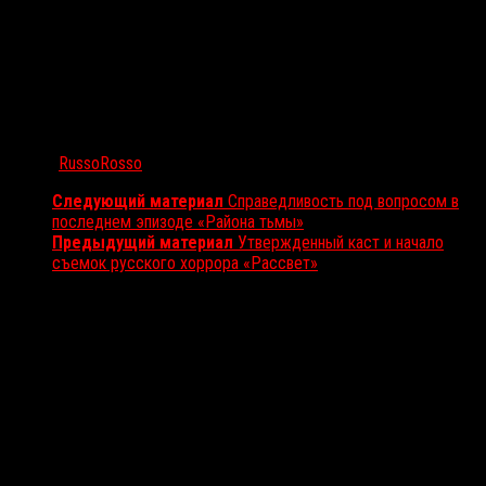
Автор:
RussoRosso
Следующий материал
Справедливость под вопросом в
последнем эпизоде «Района тьмы»
Предыдущий материал
Утвержденный каст и начало
съемок русского хоррора «Рассвет»
Вам также может понравиться...
Выбор редакции