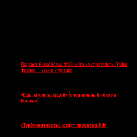
Подкаст RussoRosso №39: «Кто не спрятался» Дэйва
Франко — «за» и «против»
Ближайшие события
«Ешь, молись, худей» [специальный показ в
Москве]
11 августа 2026
«Турбулентность» [старт проката в РФ]