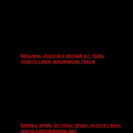
Кинокланы, оборотни и мертвый кот: Конец
«золотого века» мексиканских ужасов
Вампиры, мумии, рестлеры: начало «золотого века»
ужасов в мексиканском кино