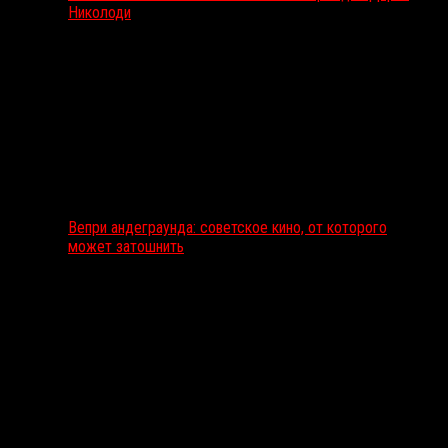
Николоди
Вепри андеграунда: советское кино, от которого
может затошнить