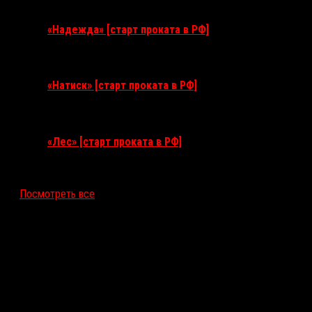
3 сентября 2026
«Надежда» [старт проката в РФ]
10 сентября 2026
«Натиск» [старт проката в РФ]
17 сентября 2026
«Лес» [старт проката в РФ]
12 ноября 2026
Посмотреть все
Последние рецензии