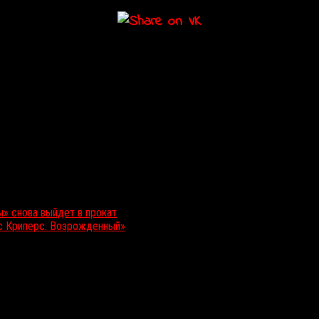
» снова выйдет в прокат
с Криперс: Возрожденный»