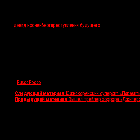
Тэги:
дэвид кроненберг
преступления будущего
Автор:
RussoRosso
Следующий материал
Южнокорейский суперхит «Паразиты
Предыдущий материал
Вышел трейлер хоррора «Джипер
Вам также может понравиться...