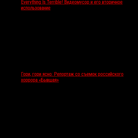
Everything Is Terrible! Видеомусор и его вторичное
использование
Гори, гори ясно: Репортаж со съемок российского
хоррора «Бывшая»
Подкаст RussoRosso