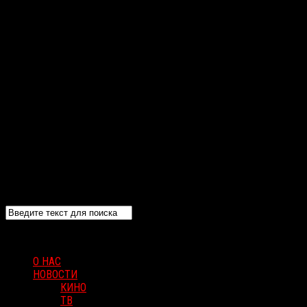
О НАС
НОВОСТИ
КИНО
ТВ