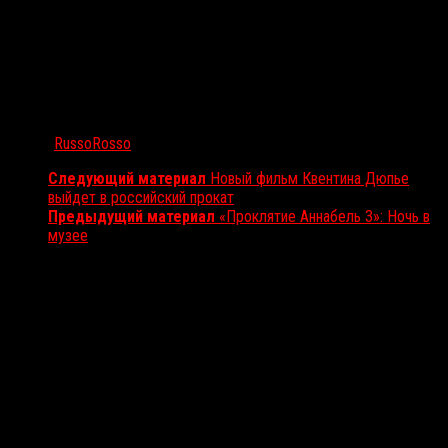
Автор:
RussoRosso
Следующий материал
Новый фильм Квентина Дюпье
выйдет в российский прокат
Предыдущий материал
«Проклятие Аннабель 3»: Ночь в
музее
Вам также может понравиться...
Выбор редакции