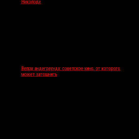
Николоди
Вепри андеграунда: советское кино, от которого
может затошнить