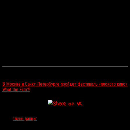
ждать момента, когда в кадре появится вампир. Они
там все гребаные вампиры!
Мировая премьера режиссерского дебюта Данцига, оккультно-
эротического хоррора
«Веротика»
(
Verotika
), состоялась на
недавно завершившемся в Чикаго фестивале Cinepocalypse.
Также во вторник прошел спецпоказ
«Веротики»
в Лос-
Анджелесе. Похоже, фильм имеет все шансы стать культовым
еще до появления в интернете (кино выйдет сразу на VOD на
Хэллоуин) — те, кому повезло увидеть картину, уже окрестили ее
«
“Комнатой”
в мире хоррора».
Читайте также:
В Москве и Санкт-Петербурге пройдет фестиваль «плохого кино»
What the Film?!
Тэги:
гленн данциг