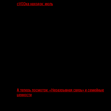
сVODка находок: июль
А теперь посмотри: «Неразрывная связь» и семейные
ценности