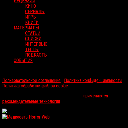
РЕЦЕНЗИИ
КИНО
СЕРИАЛЫ
ИГРЫ
КНИГИ
МАТЕРИАЛЫ
СТАТЬИ
СПИСКИ
ИНТЕРВЬЮ
ТЕСТЫ
ПОДКАСТЫ
СОБЫТИЯ
RussoRosso © 2026 ООО "ФМП Групп". Все права защищены.
Пользовательское соглашение
|
Политика конфиденциальности
|
Политика обработки файлов cookie
На информационном ресурсе russorosso.ru
применяются
рекомендательные технологии
.
WordPress: 12.11MB | MySQL:105 | 1,282sec