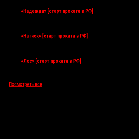
«Надежда» [старт проката в РФ]
10 сентября 2026
«Натиск» [старт проката в РФ]
17 сентября 2026
«Лес» [старт проката в РФ]
12 ноября 2026
Посмотреть все
Последние рецензии