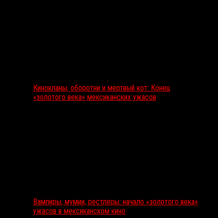
Кинокланы, оборотни и мертвый кот: Конец
«золотого века» мексиканских ужасов
Вампиры, мумии, рестлеры: начало «золотого века»
ужасов в мексиканском кино