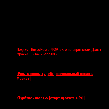
Подкаст RussoRosso №39: «Кто не спрятался» Дэйва
Франко — «за» и «против»
Ближайшие события
«Ешь, молись, худей» [специальный показ в
Москве]
11 августа 2026
«Турбулентность» [старт проката в РФ]
3 сентября 2026