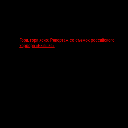
Гори, гори ясно: Репортаж со съемок российского
хоррора «Бывшая»
Подкаст RussoRosso