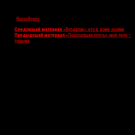
Автор:
RussoRosso
Следующий материал
«Вурдалак»: кто в доме хозяин
Предыдущий материал
«Подходящая плоть»: моё тело –
тюрьма
Вам также может понравиться...
Выбор редакции