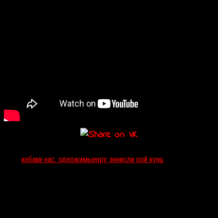
Тэги:
избави нас. одержимые
кру эннис
ли рой кунц