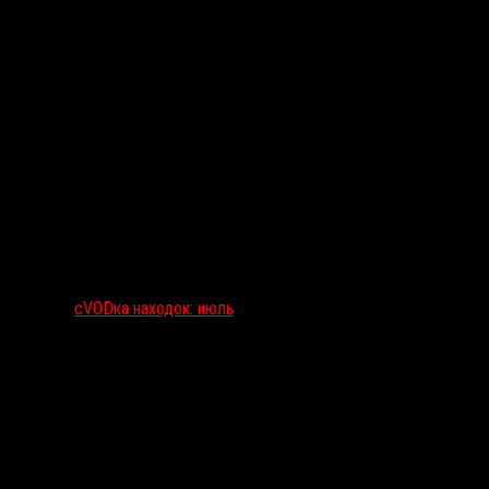
сVODка находок: июль