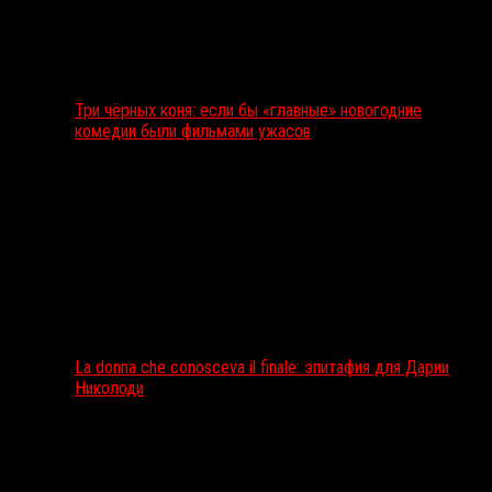
Три чёрных коня: если бы «главные» новогодние
комедии были фильмами ужасов
La donna che conosceva il finale: эпитафия для Дарии
Николоди