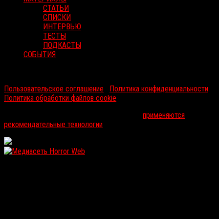
СТАТЬИ
СПИСКИ
ИНТЕРВЬЮ
ТЕСТЫ
ПОДКАСТЫ
СОБЫТИЯ
RussoRosso © 2026 ООО "ФМП Групп". Все права защищены.
Пользовательское соглашение
|
Политика конфиденциальности
|
Политика обработки файлов cookie
На информационном ресурсе russorosso.ru
применяются
рекомендательные технологии
.
WordPress: 12.12MB | MySQL:103 | 1,064sec