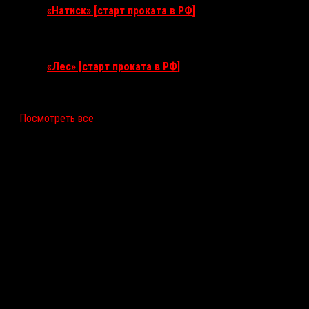
«Натиск» [старт проката в РФ]
17 сентября 2026
«Лес» [старт проката в РФ]
12 ноября 2026
Посмотреть все
Последние рецензии