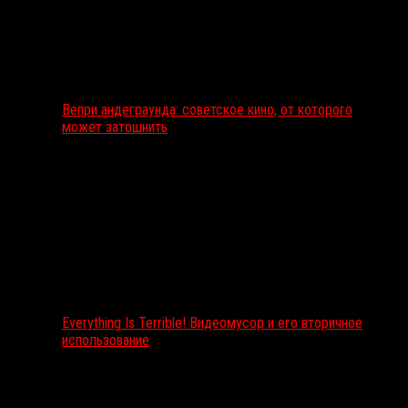
Вепри андеграунда: советское кино, от которого
может затошнить
Everything Is Terrible! Видеомусор и его вторичное
использование