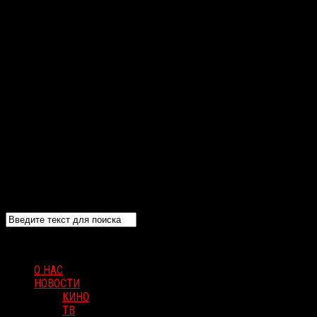
О НАС
НОВОСТИ
КИНО
ТВ