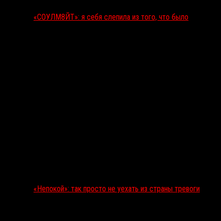
«СОУЛМ8ЙТ»: я себя слепила из того, что было
«Непокой»: так просто не уехать из страны тревоги