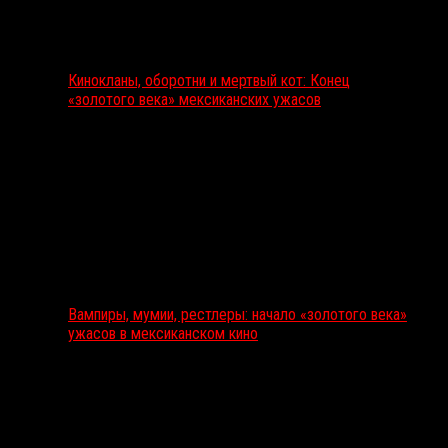
Кинокланы, оборотни и мертвый кот: Конец
«золотого века» мексиканских ужасов
Вампиры, мумии, рестлеры: начало «золотого века»
ужасов в мексиканском кино