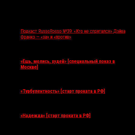
Подкаст RussoRosso №39: «Кто не спрятался» Дэйва
Франко — «за» и «против»
Ближайшие события
«Ешь, молись, худей» [специальный показ в
Москве]
11 августа 2026
«Турбулентность» [старт проката в РФ]
3 сентября 2026
«Надежда» [старт проката в РФ]
10 сентября 2026