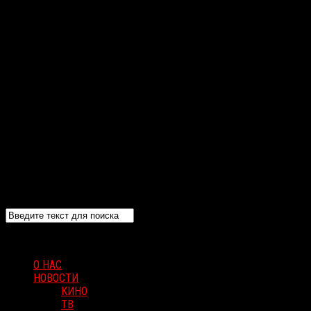
О НАС
НОВОСТИ
КИНО
ТВ