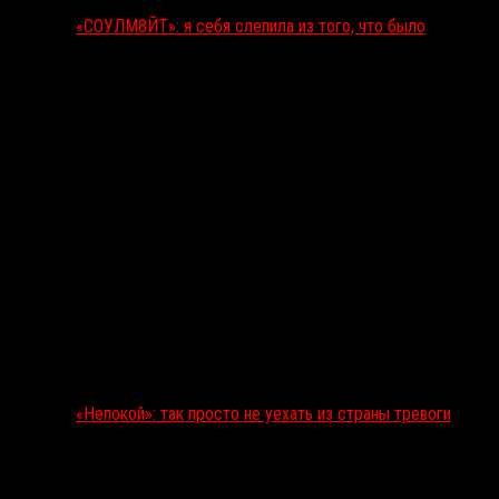
«СОУЛМ8ЙТ»: я себя слепила из того, что было
«Непокой»: так просто не уехать из страны тревоги