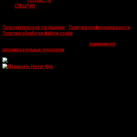
ПОДКАСТЫ
СОБЫТИЯ
RussoRosso © 2026 ООО "ФМП Групп". Все права защищены.
Пользовательское соглашение
|
Политика конфиденциальности
|
Политика обработки файлов cookie
На информационном ресурсе russorosso.ru
применяются
рекомендательные технологии
.
WordPress: 12.11MB | MySQL:107 | 0,960sec