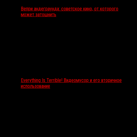
Вепри андеграунда: советское кино, от которого
может затошнить
Everything Is Terrible! Видеомусор и его вторичное
использование