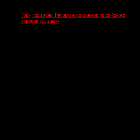
Гори, гори ясно: Репортаж со съемок российского
хоррора «Бывшая»
Подкаст RussoRosso