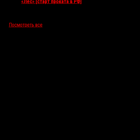
«Лес» [старт проката в РФ]
12 ноября 2026
Посмотреть все
Последние рецензии