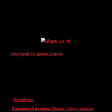
Тэги:
клаустрофобы. долина дьявола
Автор:
RussoRosso
Следующий материал
Вышел трейлер хоррора