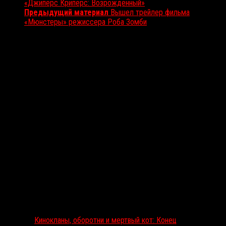
«Джиперс Криперс: Возрожденный»
Предыдущий материал
Вышел трейлер фильма
«Мюнстеры» режиссера Роба Зомби
Вам также может понравиться...
Выбор редакции
Кинокланы, оборотни и мертвый кот: Конец