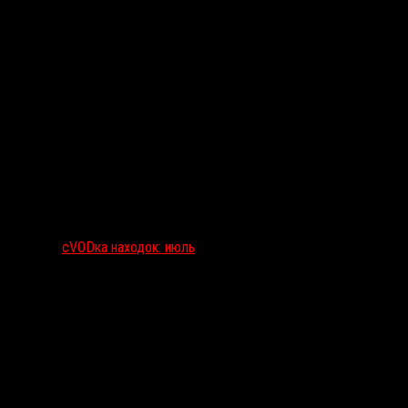
сVODка находок: июль