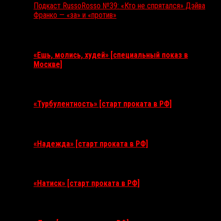
Подкаст RussoRosso №39: «Кто не спрятался» Дэйва
Франко — «за» и «против»
Ближайшие события
«Ешь, молись, худей» [специальный показ в
Москве]
11 августа 2026
«Турбулентность» [старт проката в РФ]
3 сентября 2026
«Надежда» [старт проката в РФ]
10 сентября 2026
«Натиск» [старт проката в РФ]
17 сентября 2026