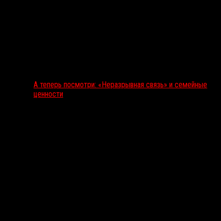
А теперь посмотри: «Неразрывная связь» и семейные
ценности