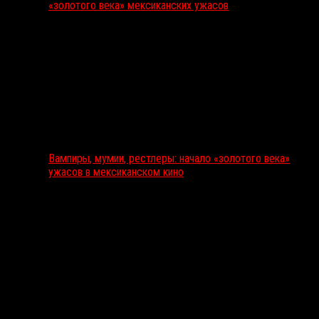
«золотого века» мексиканских ужасов
Вампиры, мумии, рестлеры: начало «золотого века»
ужасов в мексиканском кино