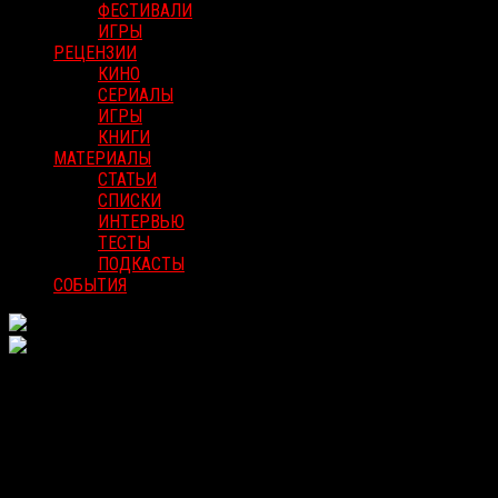
ФЕСТИВАЛИ
ИГРЫ
РЕЦЕНЗИИ
КИНО
СЕРИАЛЫ
ИГРЫ
КНИГИ
МАТЕРИАЛЫ
СТАТЬИ
СПИСКИ
ИНТЕРВЬЮ
ТЕСТЫ
ПОДКАСТЫ
СОБЫТИЯ