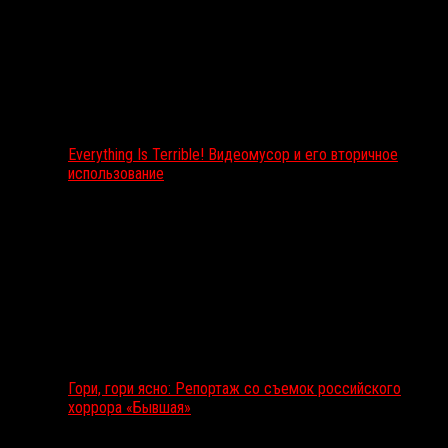
Everything Is Terrible! Видеомусор и его вторичное
использование
Гори, гори ясно: Репортаж со съемок российского
хоррора «Бывшая»
Подкаст RussoRosso