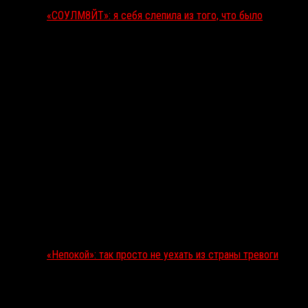
«СОУЛМ8ЙТ»: я себя слепила из того, что было
«Непокой»: так просто не уехать из страны тревоги