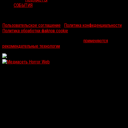
СОБЫТИЯ
RussoRosso © 2026 ООО "ФМП Групп". Все права защищены.
Пользовательское соглашение
|
Политика конфиденциальности
|
Политика обработки файлов cookie
На информационном ресурсе russorosso.ru
применяются
рекомендательные технологии
.
WordPress: 12.01MB | MySQL:105 | 0,960sec