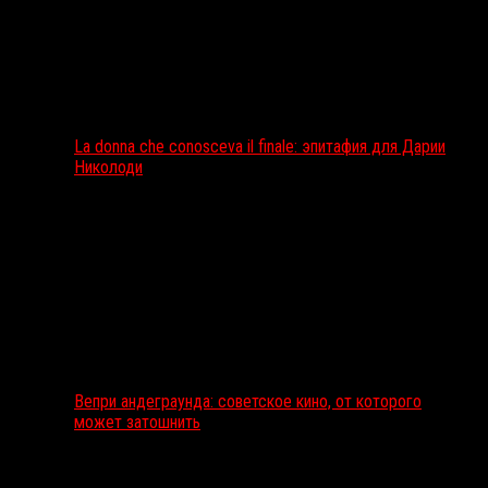
La donna che conosceva il finale: эпитафия для Дарии
Николоди
Вепри андеграунда: советское кино, от которого
может затошнить