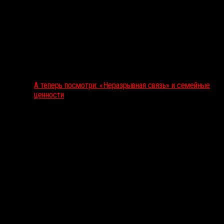
А теперь посмотри: «Неразрывная связь» и семейные
ценности