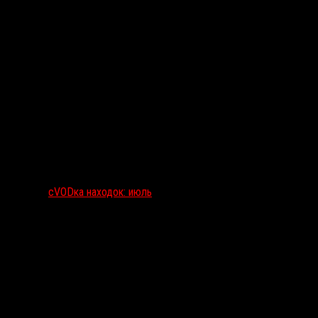
сVODка находок: июль