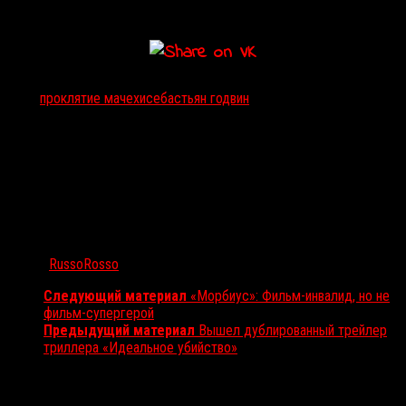
Тэги:
проклятие мачехи
себастьян годвин
Автор:
RussoRosso
Следующий материал
«Морбиус»: Фильм-инвалид, но не
фильм-супергерой
Предыдущий материал
Вышел дублированный трейлер
триллера «Идеальное убийство»
Вам также может понравиться...