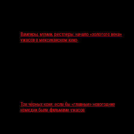
Вампиры, мумии, рестлеры: начало «золотого века»
ужасов в мексиканском кино
Три чёрных коня: если бы «главные» новогодние
комедии были фильмами ужасов