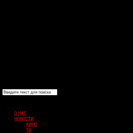
О НАС
НОВОСТИ
КИНО
ТВ