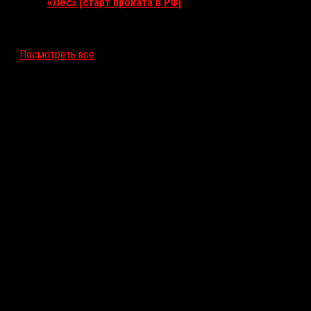
«Лес» [старт проката в РФ]
12 ноября 2026
Посмотреть все
Последние рецензии