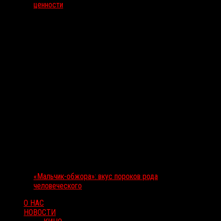
ценности
«Мальчик-обжора»: вкус пороков рода
человеческого
О НАС
НОВОСТИ