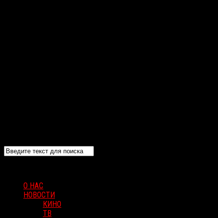
О НАС
НОВОСТИ
КИНО
ТВ