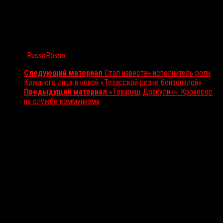
Автор:
RussoRosso
Следующий материал
Стал известен исполнитель роли
Кожаного лица в новой «Техасской резне бензопилой»
Предыдущий материал
«Товарищ Дракулич»: Кровосос
на службе коммунизма
Вам также может понравиться...
Выбор редакции