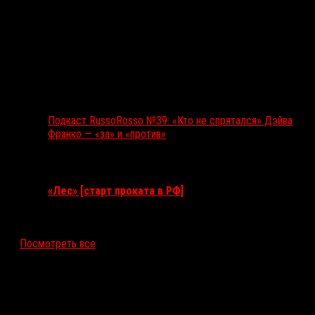
Подкаст RussoRosso №39: «Кто не спрятался» Дэйва
Франко — «за» и «против»
Ближайшие события
«Лес» [старт проката в РФ]
12 ноября 2026
Посмотреть все
Последние рецензии