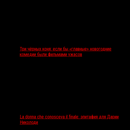
Три чёрных коня: если бы «главные» новогодние
комедии были фильмами ужасов
La donna che conosceva il finale: эпитафия для Дарии
Николоди