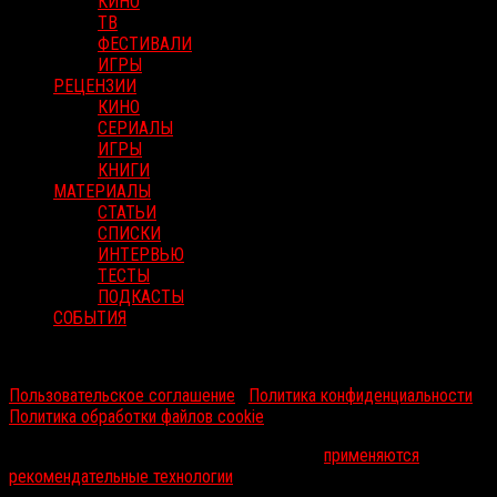
КИНО
ТВ
ФЕСТИВАЛИ
ИГРЫ
РЕЦЕНЗИИ
КИНО
СЕРИАЛЫ
ИГРЫ
КНИГИ
МАТЕРИАЛЫ
СТАТЬИ
СПИСКИ
ИНТЕРВЬЮ
ТЕСТЫ
ПОДКАСТЫ
СОБЫТИЯ
RussoRosso © 2026 ООО "ФМП Групп". Все права защищены.
Пользовательское соглашение
|
Политика конфиденциальности
|
Политика обработки файлов cookie
На информационном ресурсе russorosso.ru
применяются
рекомендательные технологии
.