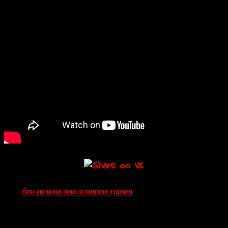
Тэги:
бен уитли
на земле
эллора торчия