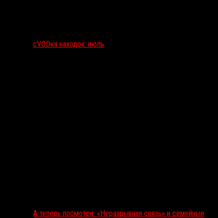
сVODка находок: июль
А теперь посмотри: «Неразрывная связь» и семейные