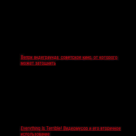
Вепри андеграунда: советское кино, от которого
может затошнить
Everything Is Terrible! Видеомусор и его вторичное
использование