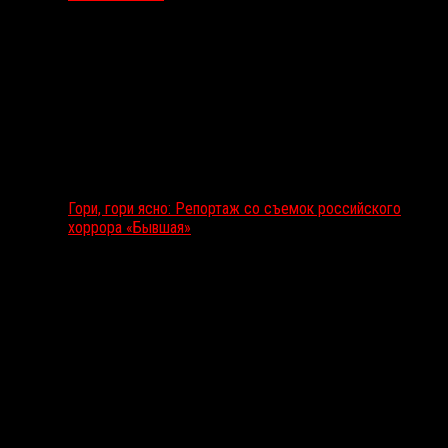
Гори, гори ясно: Репортаж со съемок российского
хоррора «Бывшая»
Подкаст RussoRosso