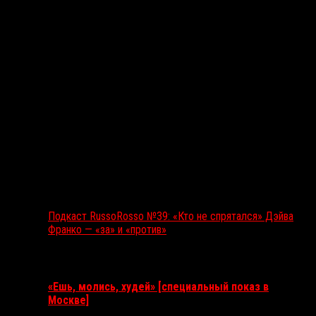
Подкаст RussoRosso №39: «Кто не спрятался» Дэйва
Франко — «за» и «против»
Ближайшие события
«Ешь, молись, худей» [специальный показ в
Москве]