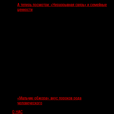
А теперь посмотри: «Неразрывная связь» и семейные
ценности
«Мальчик-обжора»: вкус пороков рода
человеческого
О НАС