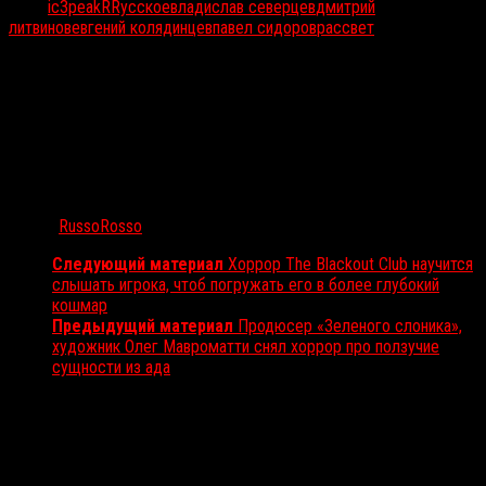
Тэги:
ic3peak
RRусское
владислав северцев
дмитрий
литвинов
евгений колядинцев
павел сидоров
рассвет
Автор:
RussoRosso
Следующий материал
Хоррор The Blackout Club научится
слышать игрока, чтоб погружать его в более глубокий
кошмар
Предыдущий материал
Продюсер «Зеленого слоника»,
художник Олег Мавроматти снял хоррор про ползучие
сущности из ада
Вам также может понравиться...