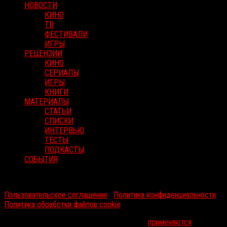
НОВОСТИ
КИНО
ТВ
ФЕСТИВАЛИ
ИГРЫ
РЕЦЕНЗИИ
КИНО
СЕРИАЛЫ
ИГРЫ
КНИГИ
МАТЕРИАЛЫ
СТАТЬИ
СПИСКИ
ИНТЕРВЬЮ
ТЕСТЫ
ПОДКАСТЫ
СОБЫТИЯ
RussoRosso © 2026 ООО "ФМП Групп". Все права защищены.
Пользовательское соглашение
|
Политика конфиденциальности
|
Политика обработки файлов cookie
На информационном ресурсе russorosso.ru
применяются