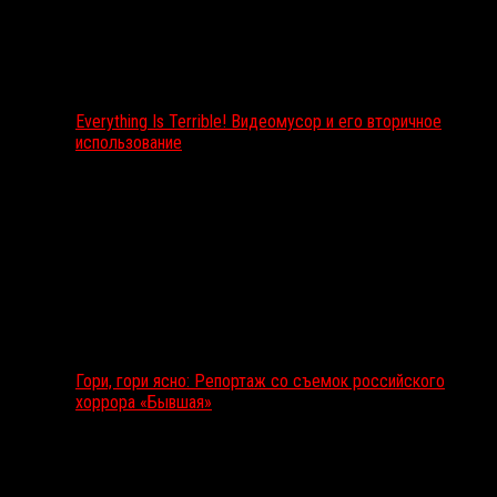
Everything Is Terrible! Видеомусор и его вторичное
использование
Гори, гори ясно: Репортаж со съемок российского
хоррора «Бывшая»
Подкаст RussoRosso