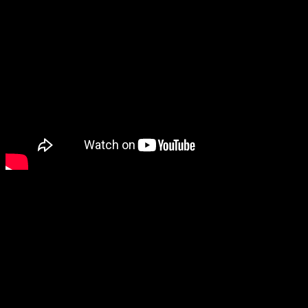
Другой известный клип
IC3PEAK
, выпущенный группой в этом
году, срежиссирован самими музыкантами. В нем дуэт уже
прямо затрагивает актуальную российскую политику, по-
прежнему оставляя видео стилистически близким к жанру
ужасов и обыгрывая образы вампиров.