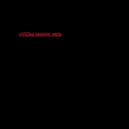
сVODка находок: июль