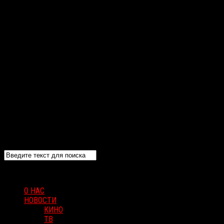
О НАС
НОВОСТИ
КИНО
ТВ