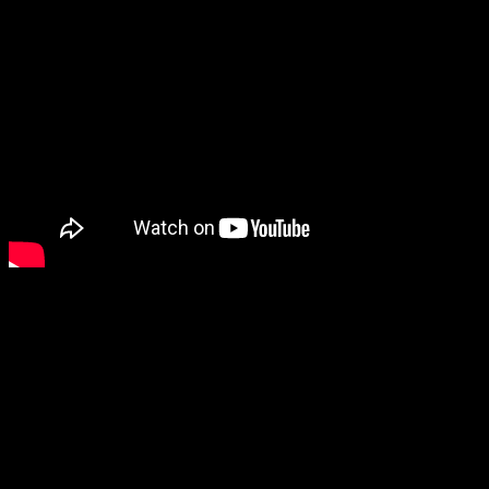
Прошлогодний клип на трек с ярким названием
«Грустная сука»
тоже был снят самими
IC3PEAK
и выполнен в weird-хоррор–
эстетике.