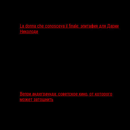
La donna che conosceva il finale: эпитафия для Дарии
Николоди
Вепри андеграунда: советское кино, от которого
может затошнить