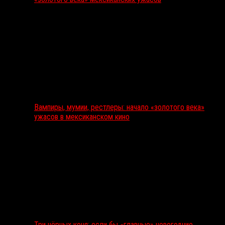
Вампиры, мумии, рестлеры: начало «золотого века»
ужасов в мексиканском кино
Три чёрных коня: если бы «главные» новогодние