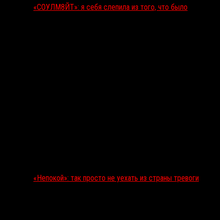
«СОУЛМ8ЙТ»: я себя слепила из того, что было
«Непокой»: так просто не уехать из страны тревоги