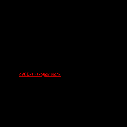
сVODка находок: июль