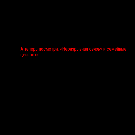
А теперь посмотри: «Неразрывная связь» и семейные
ценности