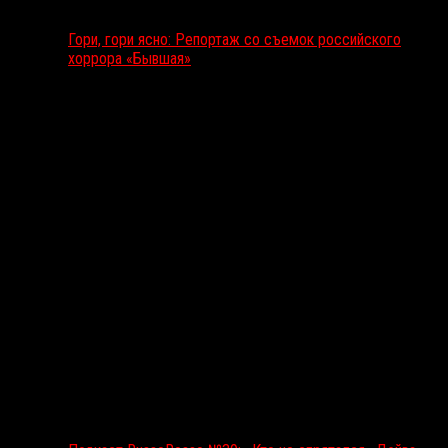
Гори, гори ясно: Репортаж со съемок российского
хоррора «Бывшая»
Подкаст RussoRosso