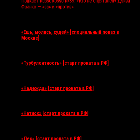
Подкаст RussoRosso №39: «Кто не спрятался» Дэйва
Франко — «за» и «против»
Ближайшие события
«Ешь, молись, худей» [специальный показ в
Москве]
11 августа 2026
«Турбулентность» [старт проката в РФ]
3 сентября 2026
«Надежда» [старт проката в РФ]
10 сентября 2026
«Натиск» [старт проката в РФ]
17 сентября 2026
«Лес» [старт проката в РФ]