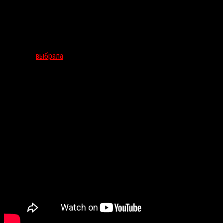
них, не услышало и не напало. Действие, судя по всему, будет
происходить в постапокалиптическом мире.
В отечественные кинотеатры
«Тихое место»
поступит
одновременно с началом мирового проката — 5 апреля. Мировая
премьера состоится 9 марта на фестивале SXSW, комиссия
которого
выбрала
этот хоррор фильмом открытия.