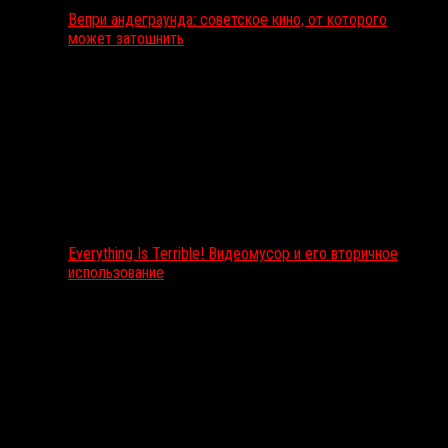
Вепри андеграунда: советское кино, от которого
может затошнить
Everything Is Terrible! Видеомусор и его вторичное
использование