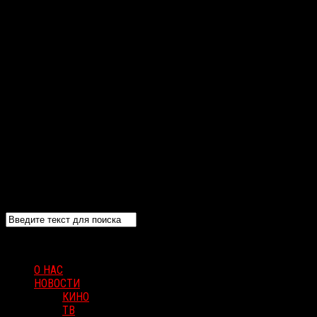
О НАС
НОВОСТИ
КИНО
ТВ