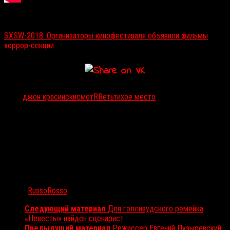
Читайте также:
SXSW-2018: Организаторы кинофестиваля объявили фильмы
хоррор-секции
Тэги:
джон красински
смотRRеть
тихое место
Автор:
RussoRosso
Следующий материал
Для голливудского ремейка
«Невесты» найден сценарист
Предыдущий материал
Режиссер Евгений Пузыревский