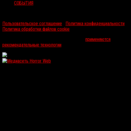
СОБЫТИЯ
RussoRosso © 2026 ООО "ФМП Групп". Все права защищены.
Пользовательское соглашение
|
Политика конфиденциальности
|
Политика обработки файлов cookie
На информационном ресурсе russorosso.ru
применяются
рекомендательные технологии
.
WordPress: 12.11MB | MySQL:105 | 1,103sec