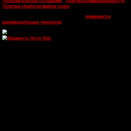
Пользовательское соглашение
|
Политика конфиденциальности
|
Политика обработки файлов cookie
На информационном ресурсе russorosso.ru
применяются
рекомендательные технологии
.
WordPress: 12.17MB | MySQL:107 | 0,924sec