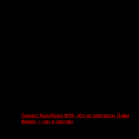
Подкаст RussoRosso
Подкаст RussoRosso №39: «Кто не спрятался» Дэйва
Франко — «за» и «против»
Ближайшие события