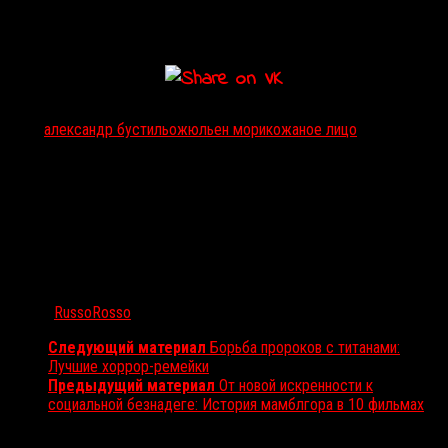
Тэги:
александр бустильо
жюльен мори
кожаное лицо
Автор:
RussoRosso
Следующий материал
Борьба пророков с титанами:
Лучшие хоррор-ремейки
Предыдущий материал
От новой искренности к
социальной безнадеге: История мамблгора в 10 фильмах
Вам также может понравиться...