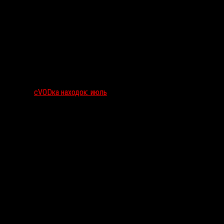
сVODка находок: июль