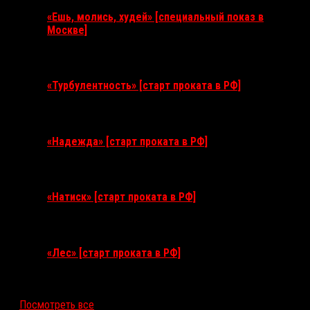
«Ешь, молись, худей» [специальный показ в
Москве]
11 августа 2026
«Турбулентность» [старт проката в РФ]
3 сентября 2026
«Надежда» [старт проката в РФ]
10 сентября 2026
«Натиск» [старт проката в РФ]
17 сентября 2026
«Лес» [старт проката в РФ]
12 ноября 2026
Посмотреть все