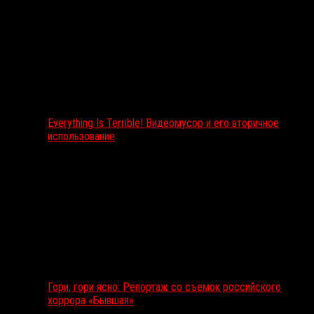
Everything Is Terrible! Видеомусор и его вторичное
использование
Гори, гори ясно: Репортаж со съемок российского
хоррора «Бывшая»