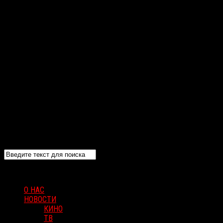
О НАС
НОВОСТИ
КИНО
ТВ