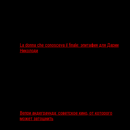
La donna che conosceva il finale: эпитафия для Дарии
Николоди
Вепри андеграунда: советское кино, от которого
может затошнить