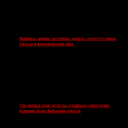
Вампиры, мумии, рестлеры: начало «золотого века»
ужасов в мексиканском кино
Три чёрных коня: если бы «главные» новогодние
комедии были фильмами ужасов