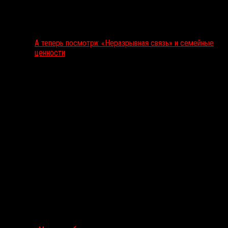
А теперь посмотри: «Неразрывная связь» и семейные
ценности