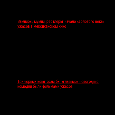
Вампиры, мумии, рестлеры: начало «золотого века»
ужасов в мексиканском кино
Три чёрных коня: если бы «главные» новогодние
комедии были фильмами ужасов