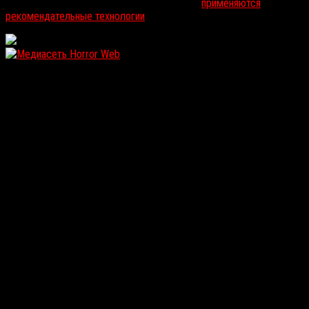
На информационном ресурсе russorosso.ru
применяются
рекомендательные технологии
.
WordPress: 12.1MB | MySQL:105 | 0,932sec