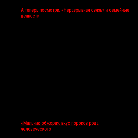
А теперь посмотри: «Неразрывная связь» и семейные
ценности
«Мальчик-обжора»: вкус пороков рода
человеческого