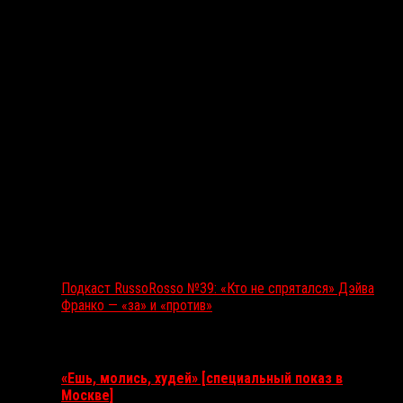
Подкаст RussoRosso №39: «Кто не спрятался» Дэйва
Франко — «за» и «против»
Ближайшие события
«Ешь, молись, худей» [специальный показ в
Москве]