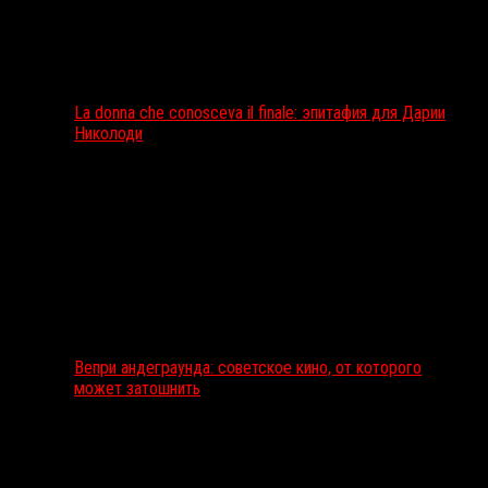
La donna che conosceva il finale: эпитафия для Дарии
Николоди
Вепри андеграунда: советское кино, от которого
может затошнить