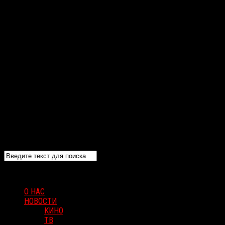
О НАС
НОВОСТИ
КИНО
ТВ