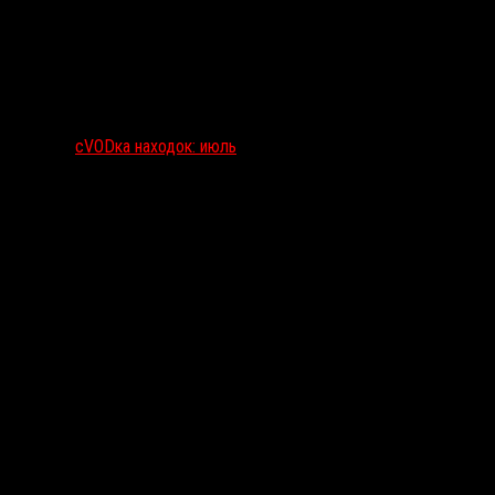
сVODка находок: июль