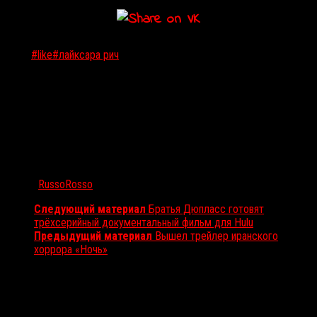
Тэги:
#like
#лайк
сара рич
Автор:
RussoRosso
Следующий материал
Братья Дюпласс готовят
трёхсерийный документальный фильм для Hulu
Предыдущий материал
Вышел трейлер иранского
хоррора «Ночь»
Вам также может понравиться...