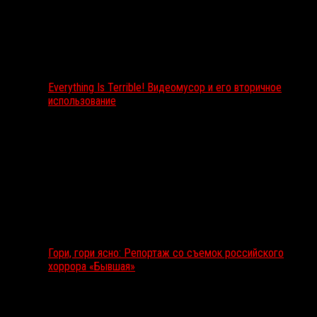
Everything Is Terrible! Видеомусор и его вторичное
использование
Гори, гори ясно: Репортаж со съемок российского
хоррора «Бывшая»
Подкаст RussoRosso