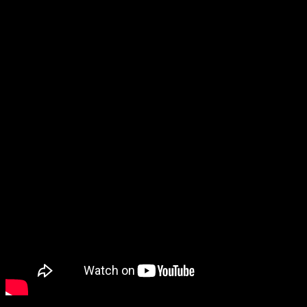
году, критики называли игру Сары Рич ошеломляющей, а о самом
фильме отзывались как об «исследовании подростковой
сексуальности на пересечении векторов #MeToo и нарастающей
вседозволенности в интернет-пространстве». VOD-релиз
состоится 26 января 2021.