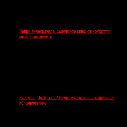
Вепри андеграунда: советское кино, от которого
может затошнить
Everything Is Terrible! Видеомусор и его вторичное
использование