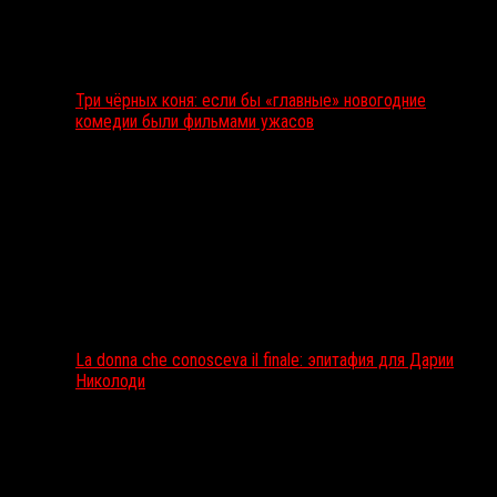
Три чёрных коня: если бы «главные» новогодние
комедии были фильмами ужасов
La donna che conosceva il finale: эпитафия для Дарии
Николоди