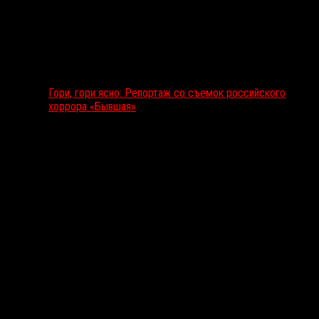
Гори, гори ясно: Репортаж со съемок российского
хоррора «Бывшая»
Подкаст RussoRosso