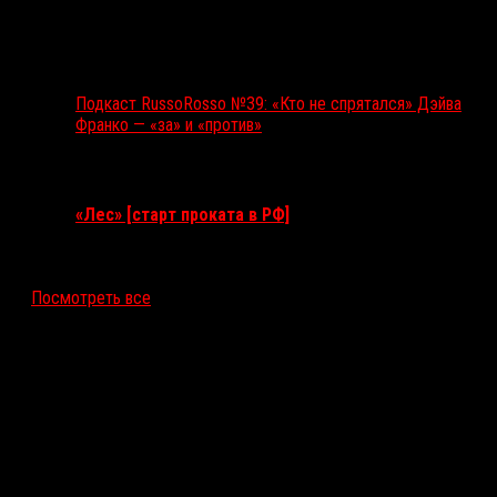
Подкаст RussoRosso №39: «Кто не спрятался» Дэйва
Франко — «за» и «против»
Ближайшие события
«Лес» [старт проката в РФ]
12 ноября 2026
Посмотреть все
Последние рецензии