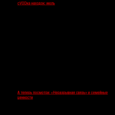
сVODка находок: июль
А теперь посмотри: «Неразрывная связь» и семейные
ценности