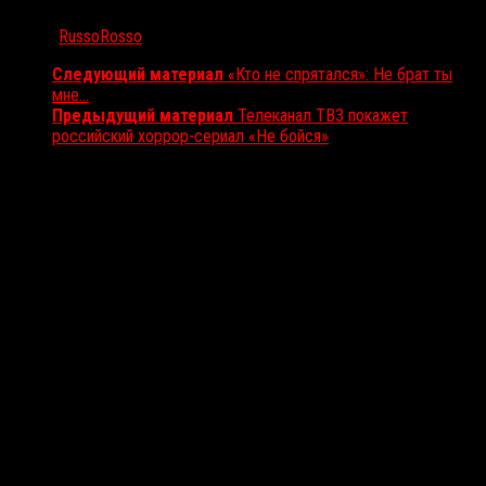
Автор:
RussoRosso
Следующий материал
«Кто не спрятался»: Не брат ты
мне…
Предыдущий материал
Телеканал ТВ3 покажет
российский хоррор-сериал «Не бойся»
Вам также может понравиться...
Выбор редакции