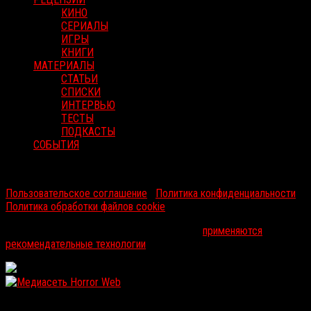
КИНО
СЕРИАЛЫ
ИГРЫ
КНИГИ
МАТЕРИАЛЫ
СТАТЬИ
СПИСКИ
ИНТЕРВЬЮ
ТЕСТЫ
ПОДКАСТЫ
СОБЫТИЯ
RussoRosso © 2026 ООО "ФМП Групп". Все права защищены.
Пользовательское соглашение
|
Политика конфиденциальности
|
Политика обработки файлов cookie
На информационном ресурсе russorosso.ru
применяются
рекомендательные технологии
.
WordPress: 12.02MB | MySQL:107 | 1,060sec