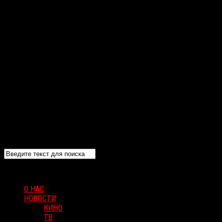
О НАС
НОВОСТИ
КИНО
ТВ