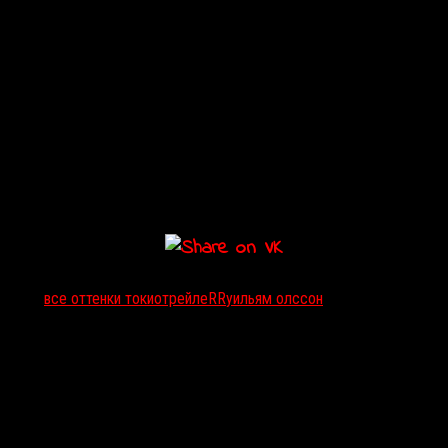
Тэги:
все оттенки токио
трейлеRR
уильям олссон