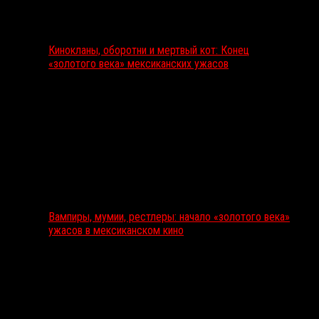
Кинокланы, оборотни и мертвый кот: Конец
«золотого века» мексиканских ужасов
Вампиры, мумии, рестлеры: начало «золотого века»
ужасов в мексиканском кино