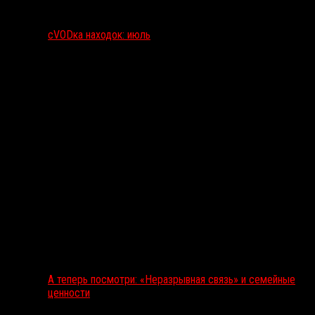
сVODка находок: июль
А теперь посмотри: «Неразрывная связь» и семейные
ценности