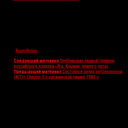
Автор:
RussoRosso
Следующий материал
Опубликован первый трейлер
российского хоррора «Яга. Кошмар темного леса»
Предыдущий материал
Состоялся релиз ретрохоррора
FAITH: Chapter II о сатанинской панике 1980-х
Вам также может понравиться...
Выбор редакции