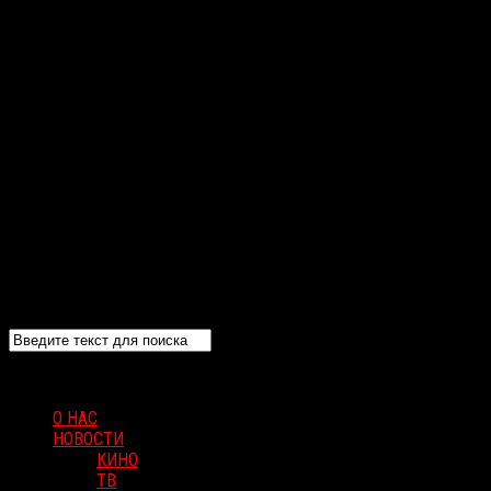
О НАС
НОВОСТИ
КИНО
ТВ