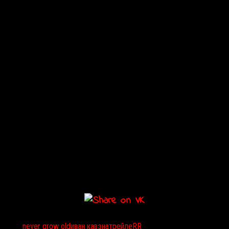
Тэги:
never grow old
иван кавэна
трейлеRR