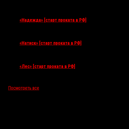
3 сентября 2026
«Надежда» [старт проката в РФ]
10 сентября 2026
«Натиск» [старт проката в РФ]
17 сентября 2026
«Лес» [старт проката в РФ]
12 ноября 2026
Посмотреть все
Последние рецензии