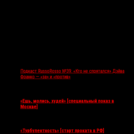
Подкаст RussoRosso №39: «Кто не спрятался» Дэйва
Франко — «за» и «против»
Ближайшие события
«Ешь, молись, худей» [специальный показ в
Москве]
11 августа 2026
«Турбулентность» [старт проката в РФ]