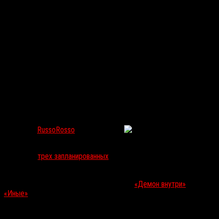
«Ведьма», трупы, гробовщик. Вышел трейлер
мрачного вестерна Never Grow Old от режиссера
«Канала»
RussoRosso
Фев 27, 2019
438
Ирландский постановщик
Иван Кавэна
(
«Канал»
, 2014) завершил
первый из
трех запланированных
проектов: на днях появился
трейлер его мрачного вестерна
Never Grow Old
c
Джоном
Кьюсаком
(
«Быть Джоном Малковичем»
(1999),
«Ворон»
, 2012) и
Эмилем Хиршем
(
«Киллер Джо»
(2011),
«Демон внутри»
(2016),
«Иные»
, 2018). Несмотря на другой жанр, видео по духу
напоминает исторический хоррор
Роберта Эггерса
«Ведьма»
(2015).