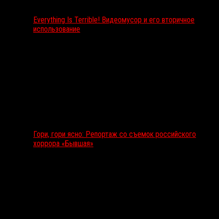
Everything Is Terrible! Видеомусор и его вторичное
использование
Гори, гори ясно: Репортаж со съемок российского
хоррора «Бывшая»
Подкаст RussoRosso