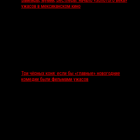
Вампиры, мумии, рестлеры: начало «золотого века»
ужасов в мексиканском кино
Три чёрных коня: если бы «главные» новогодние
комедии были фильмами ужасов