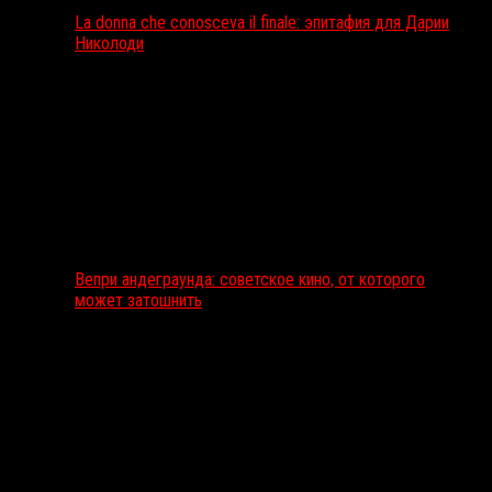
La donna che conosceva il finale: эпитафия для Дарии
Николоди
Вепри андеграунда: советское кино, от которого
может затошнить