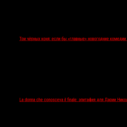
Три чёрных коня: если бы «главные» новогодние комеди
La donna che conosceva il finale: эпитафия для Дарии Ник