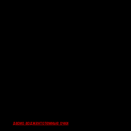
Тэги:
дарио ардженто
темные очки