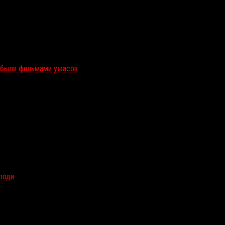
и были фильмами ужасов
олоди