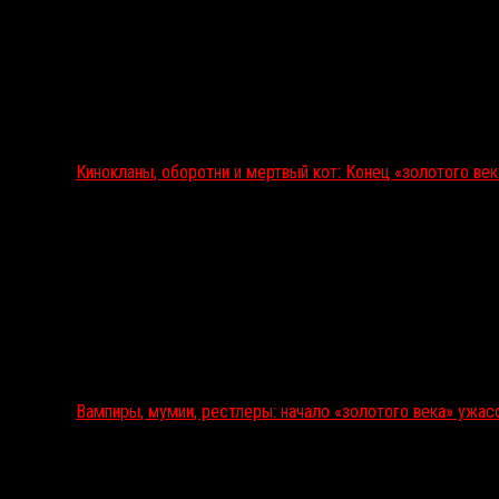
Кинокланы, оборотни и мертвый кот: Конец «золотого ве
Вампиры, мумии, рестлеры: начало «золотого века» ужас