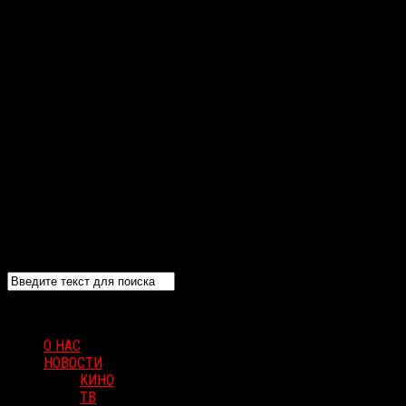
О НАС
НОВОСТИ
КИНО
ТВ