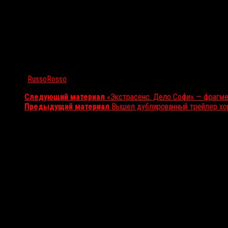
Автор:
RussoRosso
Следующий материал
«Экстрасенс. Дело Софи» — фрагме
Предыдущий материал
Вышел дублированный трейлер х
Вам также может понравиться...
Выбор редакции