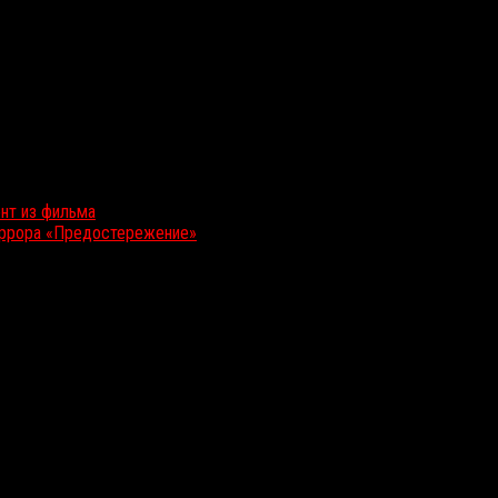
нт из фильма
оррора «Предостережение»