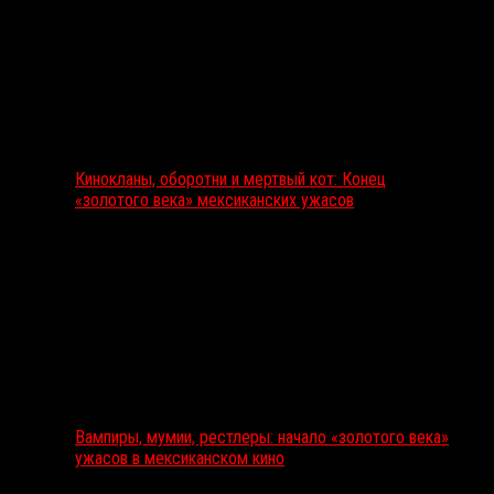
Кинокланы, оборотни и мертвый кот: Конец
«золотого века» мексиканских ужасов
Вампиры, мумии, рестлеры: начало «золотого века»
ужасов в мексиканском кино