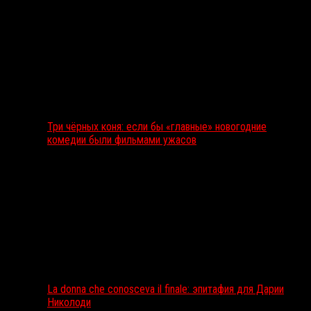
Три чёрных коня: если бы «главные» новогодние
комедии были фильмами ужасов
La donna che conosceva il finale: эпитафия для Дарии
Николоди