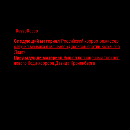
Автор:
RussoRosso
Следующий материал
Российский хоррор-режиссер
озвучил маньяка в мэш-апе «Джейсон против Кожаного
Лица»
Предыдущий материал
Вышел полноценный трейлер
нового боди-хоррора Дэвида Кроненберга
Вам также может понравиться...
Выбор редакции