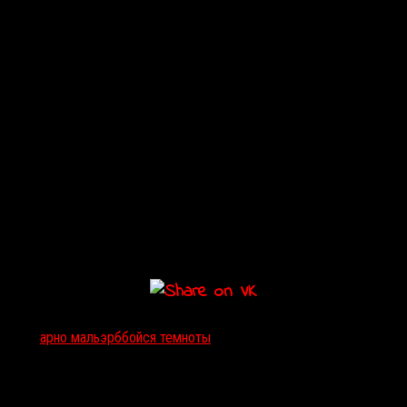
Тэги:
арно мальэрб
бойся темноты