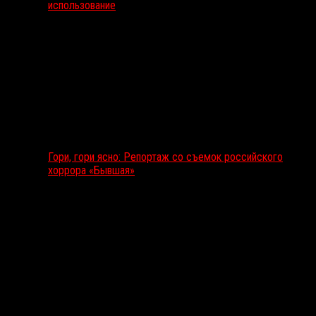
использование
Гори, гори ясно: Репортаж со съемок российского
хоррора «Бывшая»
Подкаст RussoRosso