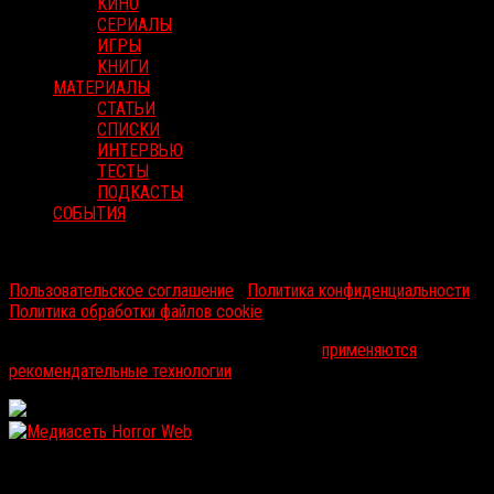
КИНО
СЕРИАЛЫ
ИГРЫ
КНИГИ
МАТЕРИАЛЫ
СТАТЬИ
СПИСКИ
ИНТЕРВЬЮ
ТЕСТЫ
ПОДКАСТЫ
СОБЫТИЯ
RussoRosso © 2026 ООО "ФМП Групп". Все права защищены.
Пользовательское соглашение
|
Политика конфиденциальности
|
Политика обработки файлов cookie
На информационном ресурсе russorosso.ru
применяются
рекомендательные технологии
.
WordPress: 12.12MB | MySQL:107 | 1,133sec