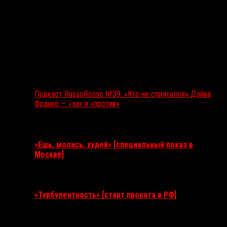
Подкаст RussoRosso №39: «Кто не спрятался» Дэйва
Франко — «за» и «против»
Ближайшие события
«Ешь, молись, худей» [специальный показ в
Москве]
11 августа 2026
«Турбулентность» [старт проката в РФ]
3 сентября 2026