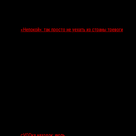
«Непокой»: так просто не уехать из страны тревоги
сVODка находок: июль