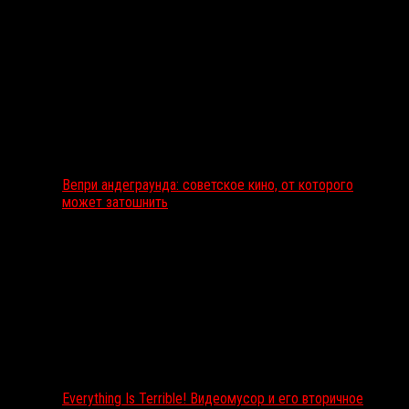
Вепри андеграунда: советское кино, от которого
может затошнить
Everything Is Terrible! Видеомусор и его вторичное