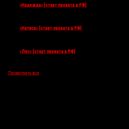
«Надежда» [старт проката в РФ]
10 сентября 2026
«Натиск» [старт проката в РФ]
17 сентября 2026
«Лес» [старт проката в РФ]
12 ноября 2026
Посмотреть все
Последние рецензии