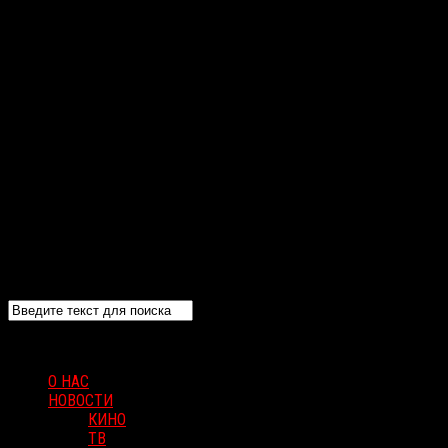
О НАС
НОВОСТИ
КИНО
ТВ