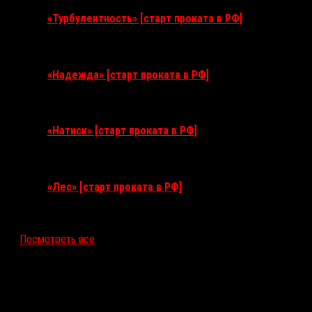
«Турбулентность» [старт проката в РФ]
3 сентября 2026
«Надежда» [старт проката в РФ]
10 сентября 2026
«Натиск» [старт проката в РФ]
17 сентября 2026
«Лес» [старт проката в РФ]
12 ноября 2026
Посмотреть все
Последние рецензии