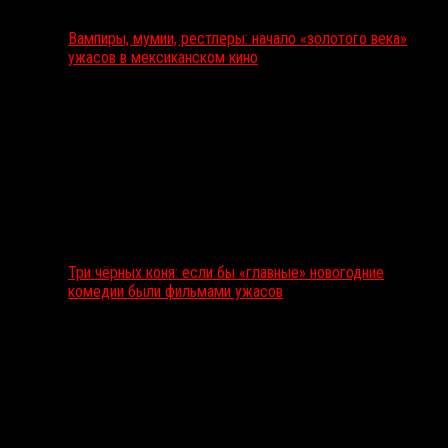
Вампиры, мумии, рестлеры: начало «золотого века»
ужасов в мексиканском кино
Три чёрных коня: если бы «главные» новогодние
комедии были фильмами ужасов