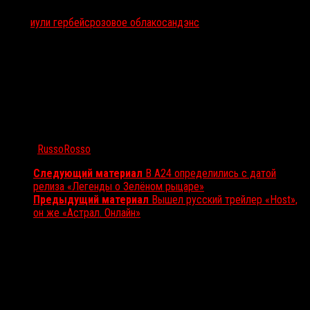
Тэги:
иули гербейс
розовое облако
сандэнс
Автор:
RussoRosso
Следующий материал
B A24 определились с датой
релиза «Легенды о Зелёном рыцаре»
Предыдущий материал
Вышел русский трейлер «Host»,
он же «Астрал. Онлайн»
Вам также может понравиться...