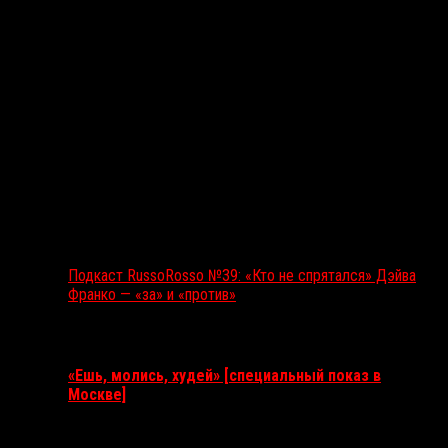
Подкаст RussoRosso №39: «Кто не спрятался» Дэйва
Франко — «за» и «против»
Ближайшие события
«Ешь, молись, худей» [специальный показ в
Москве]
11 августа 2026