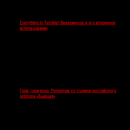
Everything Is Terrible! Видеомусор и его вторичное
использование
Гори, гори ясно: Репортаж со съемок российского
хоррора «Бывшая»
Подкаст RussoRosso