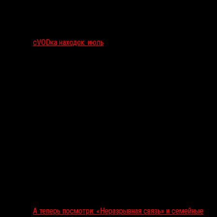
сVODка находок: июль
А теперь посмотри: «Неразрывная связь» и семейные