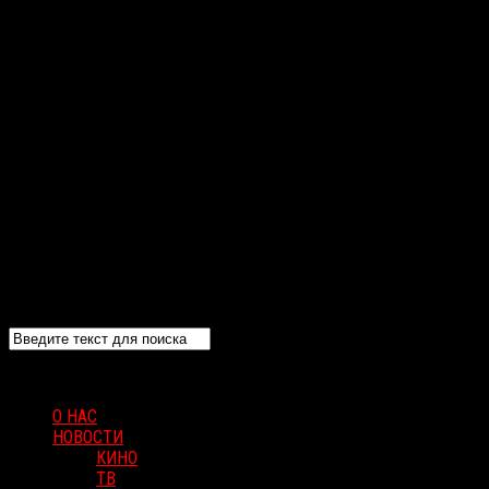
О НАС
НОВОСТИ
КИНО
ТВ