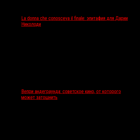
La donna che conosceva il finale: эпитафия для Дарии
Николоди
Вепри андеграунда: советское кино, от которого
может затошнить