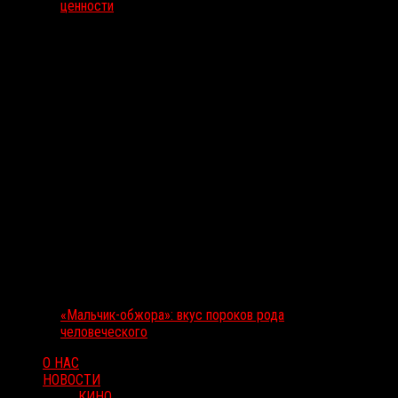
ценности
«Мальчик-обжора»: вкус пороков рода
человеческого
О НАС
НОВОСТИ
КИНО