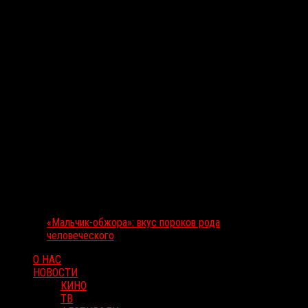
«Мальчик-обжора»: вкус пороков рода
человеческого
О НАС
НОВОСТИ
КИНО
ТВ