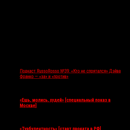
Подкаст RussoRosso №39: «Кто не спрятался» Дэйва
Франко — «за» и «против»
Ближайшие события
«Ешь, молись, худей» [специальный показ в
Москве]
11 августа 2026
«Турбулентность» [старт проката в РФ]