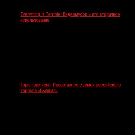
Everything Is Terrible! Видеомусор и его вторичное
использование
Гори, гори ясно: Репортаж со съемок российского
хоррора «Бывшая»
Подкаст RussoRosso