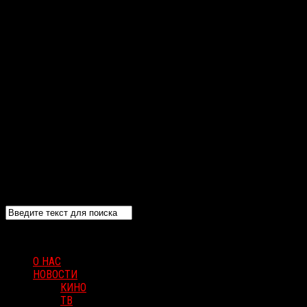
О НАС
НОВОСТИ
КИНО
ТВ