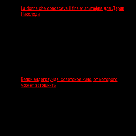
La donna che conosceva il finale: эпитафия для Дарии
Николоди
Вепри андеграунда: советское кино, от которого
может затошнить