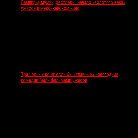
Вампиры, мумии, рестлеры: начало «золотого века»
ужасов в мексиканском кино
Три чёрных коня: если бы «главные» новогодние
комедии были фильмами ужасов