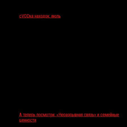
сVODка находок: июль
А теперь посмотри: «Неразрывная связь» и семейные
ценности