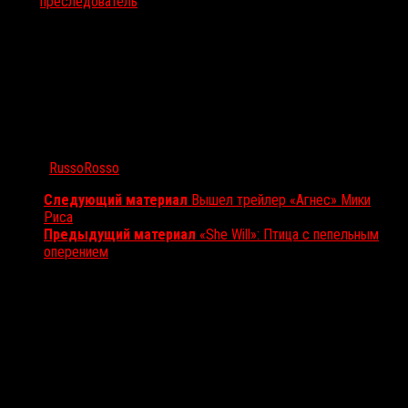
Тэги:
преследователь
Автор:
RussoRosso
Следующий материал
Вышел трейлер «Агнес» Мики
Риса
Предыдущий материал
«She Will»: Птица с пепельным
оперением
Вам также может понравиться...