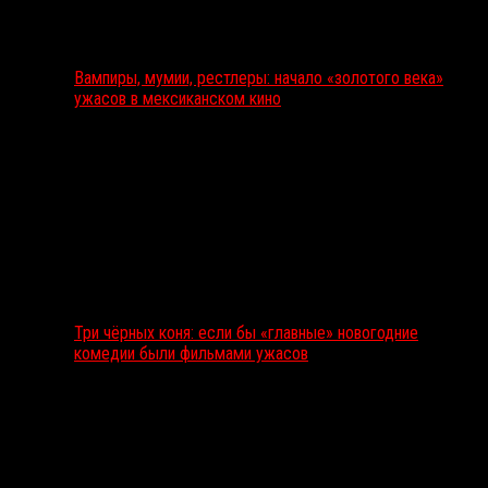
Вампиры, мумии, рестлеры: начало «золотого века»
ужасов в мексиканском кино
Три чёрных коня: если бы «главные» новогодние
комедии были фильмами ужасов