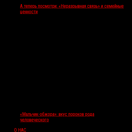
А теперь посмотри: «Неразрывная связь» и семейные
ценности
«Мальчик-обжора»: вкус пороков рода
человеческого
О НАС