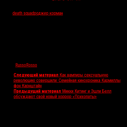
Тэги:
death squad
роджер корман
Автор:
RussoRosso
Следующий материал
Как вампиры сексуальную
революцию совершили: Семейная кинохроника Кармиллы
фон Карнштайн
Предыдущий материал
Микки Китинг и Эшли Белл
обсуждают свой новый хоррор «Психопаты»
Вам также может понравиться...