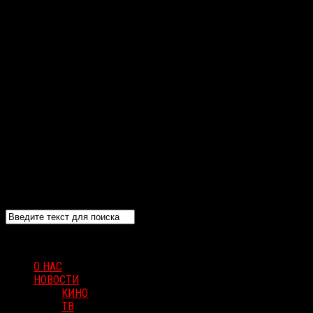
О НАС
НОВОСТИ
КИНО
ТВ