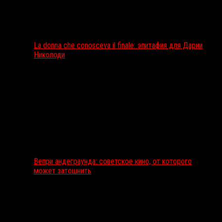
La donna che conosceva il finale: эпитафия для Дарии
Николоди
Вепри андеграунда: советское кино, от которого
может затошнить