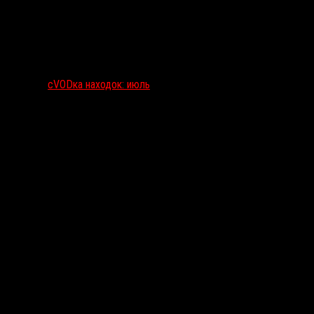
сVODка находок: июль