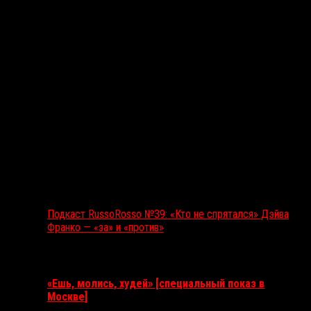
Подкаст RussoRosso №39: «Кто не спрятался» Дэйва
Франко — «за» и «против»
Ближайшие события
«Ешь, молись, худей» [специальный показ в
Москве]