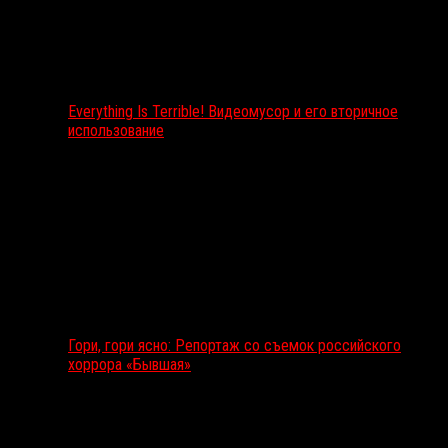
Everything Is Terrible! Видеомусор и его вторичное
использование
Гори, гори ясно: Репортаж со съемок российского
хоррора «Бывшая»
Подкаст RussoRosso