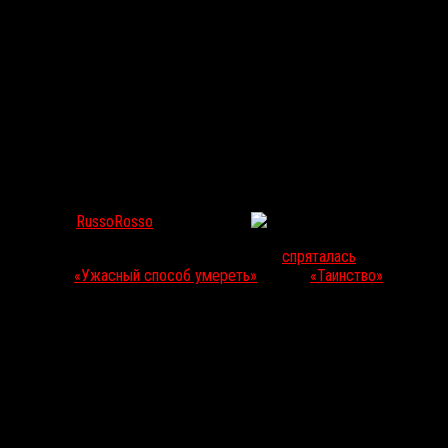
Первый взгляд: Рождество по-коэновски в дорожной
RussoRosso
Окт 10, 2019
188
В недрах уже прошедшего Fantastic Fest
спряталась
«коэновская 
Боуэном
(
«Ужасный способ умереть»
(2010),
«Таинство»
(2013),
«
По сюжету потерявший карьеру и не удержавший брак водитель Ра
долларовыми купюрами убеждает его оставить все планы на вечер
где Расселу побывать и не снилось.
Night Drive
— второе кино
Брэда Баруха
(после зимнего хоррора
«
даты выхода, но уже с симпатичным нуарным постером.