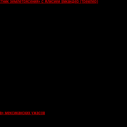
стник землетрясения» с Алисией Викандер (трейлер)
ка» мексиканских ужасов