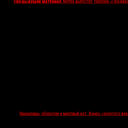
Предыдущий материал
Netflix выпустит триллер «Предве
Вам также может понравиться...
Выбор редакции
Кинокланы, оборотни и мертвый кот: Конец «золотого ве