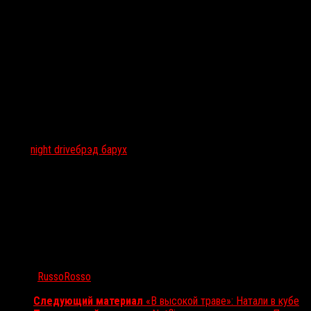
Тэги:
night drive
брэд барух
Автор:
RussoRosso
Следующий материал
«В высокой траве»: Натали в кубе