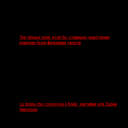
Три чёрных коня: если бы «главные» новогодние
комедии были фильмами ужасов
La donna che conosceva il finale: эпитафия для Дарии
Николоди