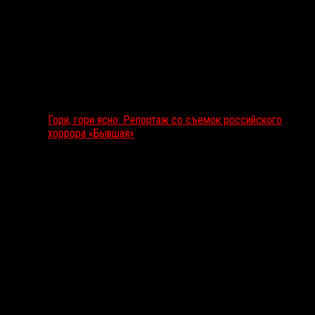
Гори, гори ясно: Репортаж со съемок российского
хоррора «Бывшая»
Подкаст RussoRosso