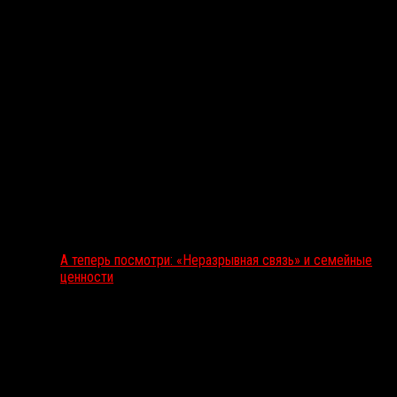
А теперь посмотри: «Неразрывная связь» и семейные
ценности