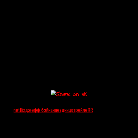
Тэги:
netflix
джефф бэйна
наездница
трейлеRR