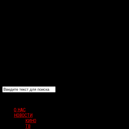
О НАС
НОВОСТИ
КИНО
ТВ