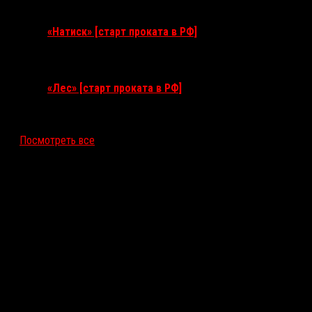
10 сентября 2026
«Натиск» [старт проката в РФ]
17 сентября 2026
«Лес» [старт проката в РФ]
12 ноября 2026
Посмотреть все
Последние рецензии