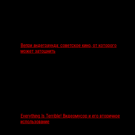
Вепри андеграунда: советское кино, от которого
может затошнить
Everything Is Terrible! Видеомусор и его вторичное
использование