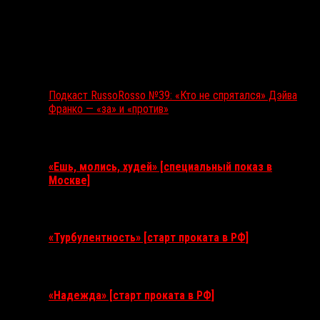
Подкаст RussoRosso №39: «Кто не спрятался» Дэйва
Франко — «за» и «против»
Ближайшие события
«Ешь, молись, худей» [специальный показ в
Москве]
11 августа 2026
«Турбулентность» [старт проката в РФ]
3 сентября 2026
«Надежда» [старт проката в РФ]