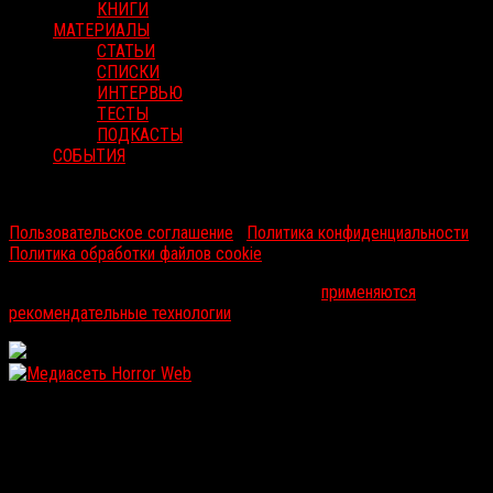
КНИГИ
МАТЕРИАЛЫ
СТАТЬИ
СПИСКИ
ИНТЕРВЬЮ
ТЕСТЫ
ПОДКАСТЫ
СОБЫТИЯ
RussoRosso © 2026 ООО "ФМП Групп". Все права защищены.
Пользовательское соглашение
|
Политика конфиденциальности
|
Политика обработки файлов cookie
На информационном ресурсе russorosso.ru
применяются
рекомендательные технологии
.
WordPress: 12.12MB | MySQL:107 | 1,141sec