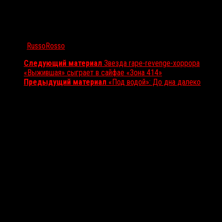
Автор:
RussoRosso
Следующий материал
Звезда rape-revenge-хоррора
«Выжившая» сыграет в сайфае «Зона 414»
Предыдущий материал
«Под водой»: До дна далеко
Вам также может понравиться...
Выбор редакции