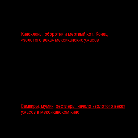
Кинокланы, оборотни и мертвый кот: Конец
«золотого века» мексиканских ужасов
Вампиры, мумии, рестлеры: начало «золотого века»
ужасов в мексиканском кино