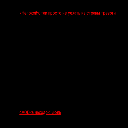
«Непокой»: так просто не уехать из страны тревоги
сVODка находок: июль