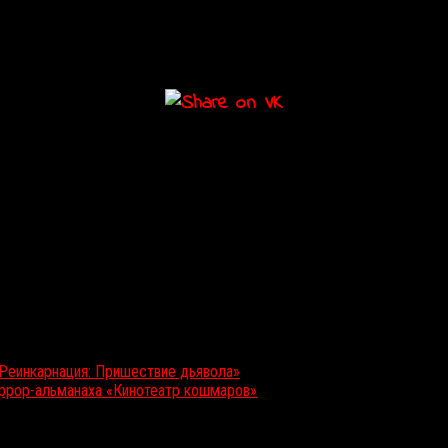
«Реинкарнация: Пришествие дьявола»
ррор-альманаха «Кинотеатр кошмаров»