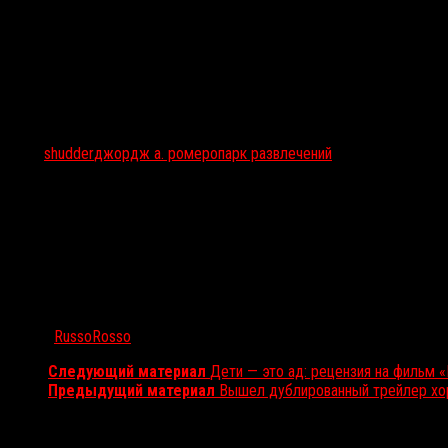
Тэги:
shudder
джордж а. ромеро
парк развлечений
Автор:
RussoRosso
Следующий материал
Дети — это ад: рецензия на фильм 
Предыдущий материал
Вышел дублированный трейлер хо
Вам также может понравиться...