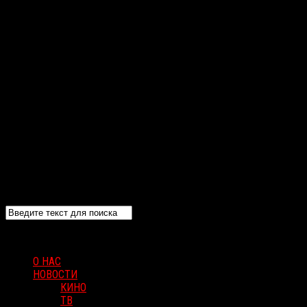
О НАС
НОВОСТИ
КИНО
ТВ