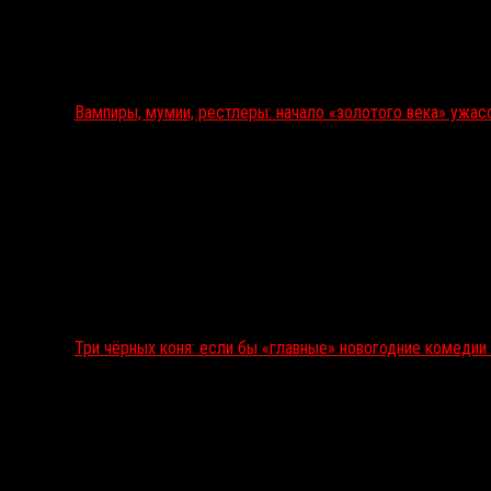
Вампиры, мумии, рестлеры: начало «золотого века» ужас
Три чёрных коня: если бы «главные» новогодние комеди