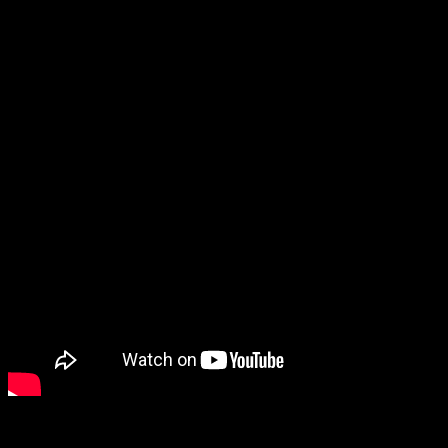
шокирующее преступления: подросток убил одного
из своих сверстников, утверждая, что он убил самого
дьявола.
Критики, которые уже ознакомились с новинкой, утверждают, что
сравнений с культовым «Оменом» фильму не избежать, что