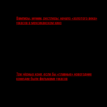
Вампиры, мумии, рестлеры: начало «золотого века»
ужасов в мексиканском кино
Три чёрных коня: если бы «главные» новогодние
комедии были фильмами ужасов