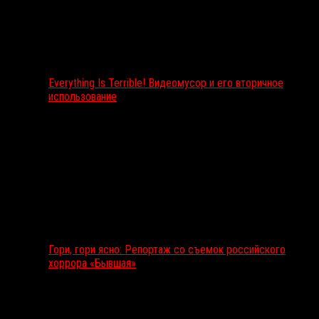
Everything Is Terrible! Видеомусор и его вторичное
использование
Гори, гори ясно: Репортаж со съемок российского
хоррора «Бывшая»
Подкаст RussoRosso