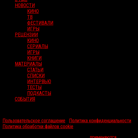
НОВОСТИ
КИНО
ТВ
ФЕСТИВАЛИ
ИГРЫ
РЕЦЕНЗИИ
КИНО
СЕРИАЛЫ
ИГРЫ
КНИГИ
МАТЕРИАЛЫ
СТАТЬИ
СПИСКИ
ИНТЕРВЬЮ
ТЕСТЫ
ПОДКАСТЫ
СОБЫТИЯ
RussoRosso © 2026 ООО "ФМП Групп". Все права защищены.
Пользовательское соглашение
|
Политика конфиденциальности
|
Политика обработки файлов cookie
На информационном ресурсе russorosso.ru
применяются