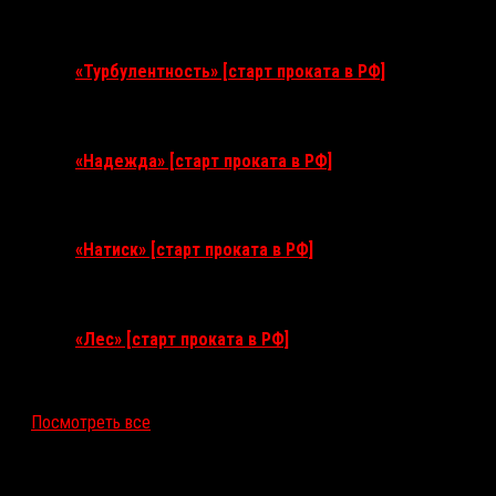
11 августа 2026
«Турбулентность» [старт проката в РФ]
3 сентября 2026
«Надежда» [старт проката в РФ]
10 сентября 2026
«Натиск» [старт проката в РФ]
17 сентября 2026
«Лес» [старт проката в РФ]
12 ноября 2026
Посмотреть все
Последние рецензии