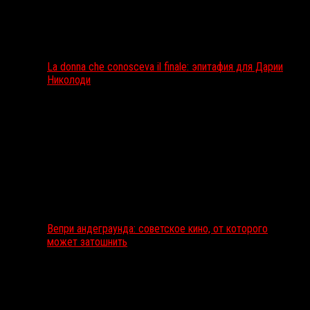
La donna che conosceva il finale: эпитафия для Дарии
Николоди
Вепри андеграунда: советское кино, от которого
может затошнить