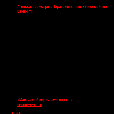
А теперь посмотри: «Неразрывная связь» и семейные
ценности
«Мальчик-обжора»: вкус пороков рода
человеческого
О НАС