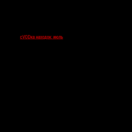
сVODка находок: июль