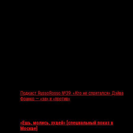
Подкаст RussoRosso №39: «Кто не спрятался» Дэйва
Франко — «за» и «против»
Ближайшие события
«Ешь, молись, худей» [специальный показ в
Москве]