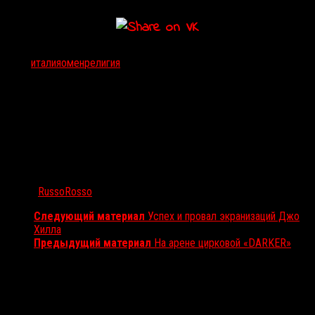
Тэги:
италия
омен
религия
Автор:
RussoRosso
Следующий материал
Успех и провал экранизаций Джо
Хилла
Предыдущий материал
На арене цирковой «DARKER»
Вам также может понравиться...