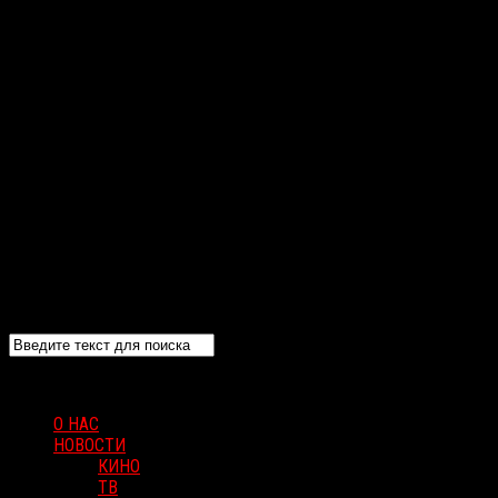
О НАС
НОВОСТИ
КИНО
ТВ