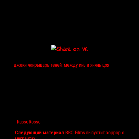
картина станет второй в фильмографии после би-муви
«Жуки 3D»
(2014) о плотоядных насекомых.
Вместе с Джеки Чаном в фильме сыграют
Этан Жуань
и
Элейн
Чжун
. Выход
«Рыцаря теней»
на экраны планируется на
следующий год.
Тэги:
джеки чан
рыцарь теней: между инь и ян
янь цзя
Автор:
RussoRosso
Следующий материал
BBC Films выпустит хоррор о
мигрантах