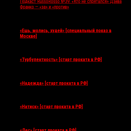
Подкаст RussoRosso №39: «Кто не спрятался» Дэйва
Франко — «за» и «против»
Ближайшие события
«Ешь, молись, худей» [специальный показ в
Москве]
11 августа 2026
«Турбулентность» [старт проката в РФ]
3 сентября 2026
«Надежда» [старт проката в РФ]
10 сентября 2026
«Натиск» [старт проката в РФ]
17 сентября 2026
«Лес» [старт проката в РФ]