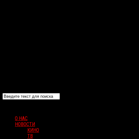
О НАС
НОВОСТИ
КИНО
ТВ