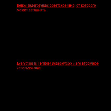
Вепри андеграунда: советское кино, от которого
может затошнить
Everything Is Terrible! Видеомусор и его вторичное
использование