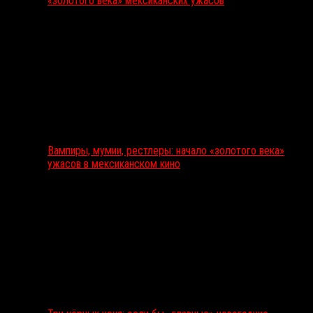
«золотого века» мексиканских ужасов
Вампиры, мумии, рестлеры: начало «золотого века»
ужасов в мексиканском кино