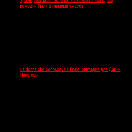
Три чёрных коня: если бы «главные» новогодние
комедии были фильмами ужасов
La donna che conosceva il finale: эпитафия для Дарии
Николоди