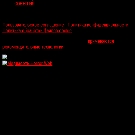
СОБЫТИЯ
RussoRosso © 2026 ООО "ФМП Групп". Все права защищены.
Пользовательское соглашение
|
Политика конфиденциальности
|
Политика обработки файлов cookie
На информационном ресурсе russorosso.ru
применяются
рекомендательные технологии
.
WordPress: 12.1MB | MySQL:105 | 0,961sec