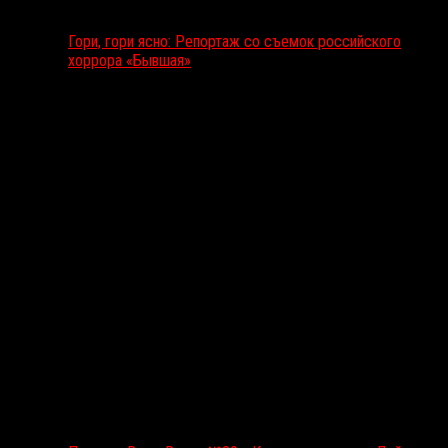
Гори, гори ясно: Репортаж со съемок российского
хоррора «Бывшая»
Подкаст RussoRosso