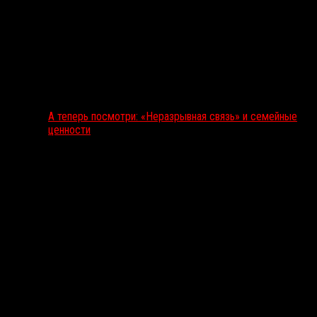
А теперь посмотри: «Неразрывная связь» и семейные
ценности