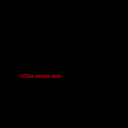
сVODка находок: июль