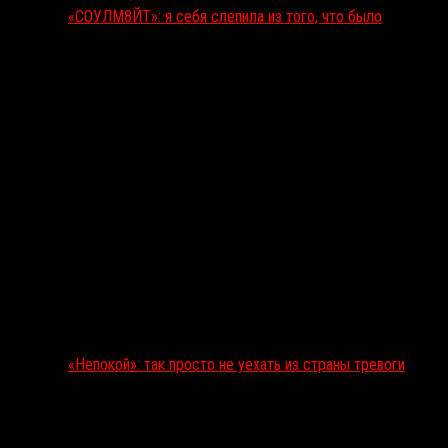
«СОУЛМ8ЙТ»: я себя слепила из того, что было
«Непокой»: так просто не уехать из страны тревоги