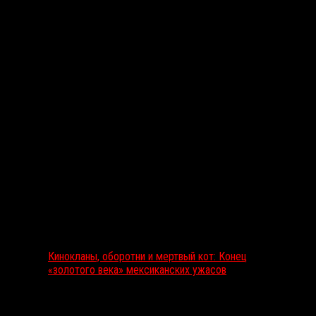
Вам также может понравиться...
Выбор редакции
Кинокланы, оборотни и мертвый кот: Конец
«золотого века» мексиканских ужасов