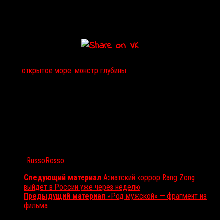
Тэги:
открытое море: монстр глубины
Автор:
RussoRosso
Следующий материал
Азиатский хоррор Rang Zong
выйдет в России уже через неделю
Предыдущий материал
«Род мужской» — фрагмент из
фильма