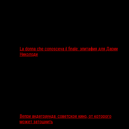
La donna che conosceva il finale: эпитафия для Дарии
Николоди
Вепри андеграунда: советское кино, от которого
может затошнить