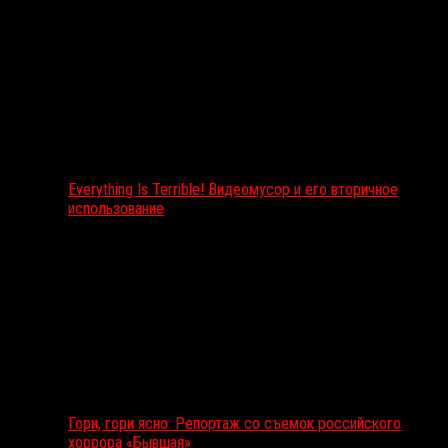
Everything Is Terrible! Видеомусор и его вторичное
использование
Гори, гори ясно: Репортаж со съемок российского
хоррора «Бывшая»