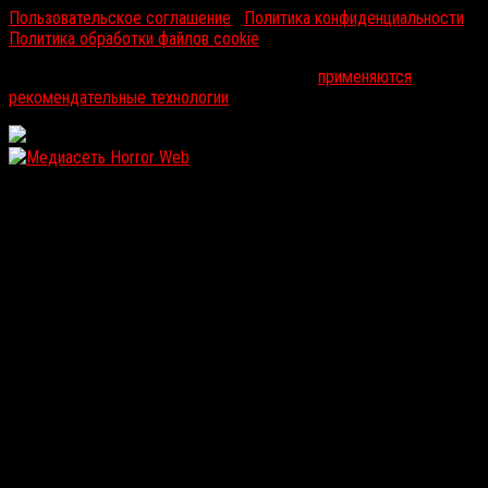
Пользовательское соглашение
|
Политика конфиденциальности
|
Политика обработки файлов cookie
На информационном ресурсе russorosso.ru
применяются
рекомендательные технологии
.
WordPress: 12.1MB | MySQL:103 | 0,990sec