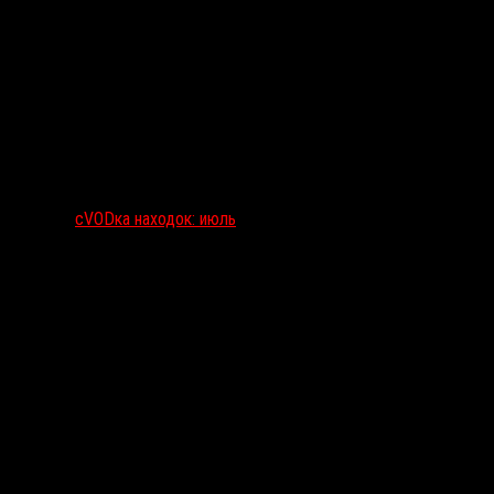
сVODка находок: июль