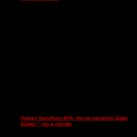
Подкаст RussoRosso
Подкаст RussoRosso №39: «Кто не спрятался» Дэйва
Франко — «за» и «против»
Ближайшие события