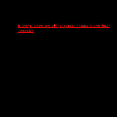
А теперь посмотри: «Неразрывная связь» и семейные
ценности