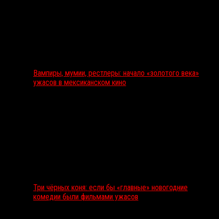
Вампиры, мумии, рестлеры: начало «золотого века»
ужасов в мексиканском кино
Три чёрных коня: если бы «главные» новогодние
комедии были фильмами ужасов