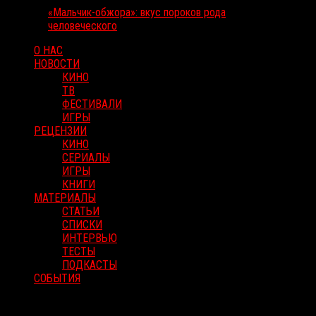
«Мальчик-обжора»: вкус пороков рода
человеческого
О НАС
НОВОСТИ
КИНО
ТВ
ФЕСТИВАЛИ
ИГРЫ
РЕЦЕНЗИИ
КИНО
СЕРИАЛЫ
ИГРЫ
КНИГИ
МАТЕРИАЛЫ
СТАТЬИ
СПИСКИ
ИНТЕРВЬЮ
ТЕСТЫ
ПОДКАСТЫ
СОБЫТИЯ
RussoRosso © 2026 ООО "ФМП Групп". Все права защищены.