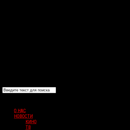
О НАС
НОВОСТИ
КИНО
ТВ