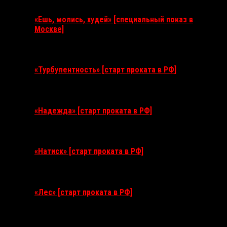
«Ешь, молись, худей» [специальный показ в
Москве]
11 августа 2026
«Турбулентность» [старт проката в РФ]
3 сентября 2026
«Надежда» [старт проката в РФ]
10 сентября 2026
«Натиск» [старт проката в РФ]
17 сентября 2026
«Лес» [старт проката в РФ]
12 ноября 2026