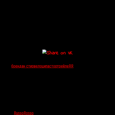
Тэги:
брендан стир
велоципастор
трейлеRR
Автор:
RussoRosso