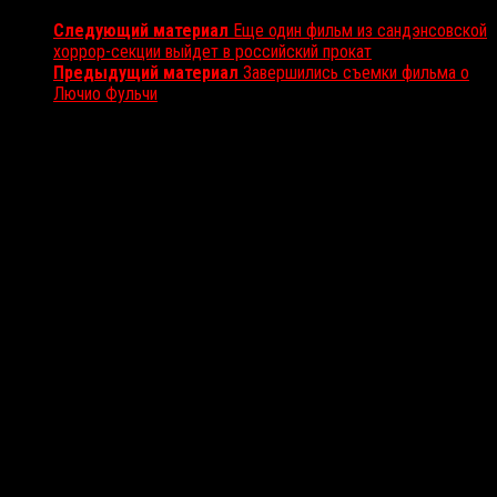
Следующий материал
Еще один фильм из сандэнсовской
хоррор-секции выйдет в российский прокат
Предыдущий материал
Завершились съемки фильма о
Лючио Фульчи
Вам также может понравиться...
Выбор редакции