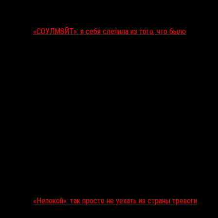
«СОУЛМ8ЙТ»: я себя слепила из того, что было
«Непокой»: так просто не уехать из страны тревоги