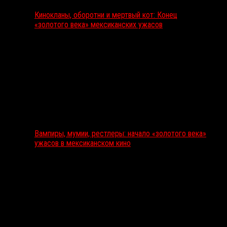
Кинокланы, оборотни и мертвый кот: Конец
«золотого века» мексиканских ужасов
Вампиры, мумии, рестлеры: начало «золотого века»
ужасов в мексиканском кино