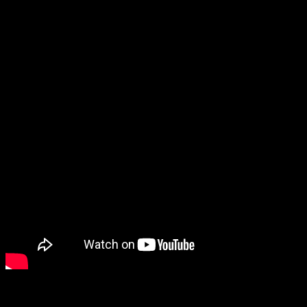
За вакханалию со священником-динозавром отвечает режиссер
Брендан Стир
.