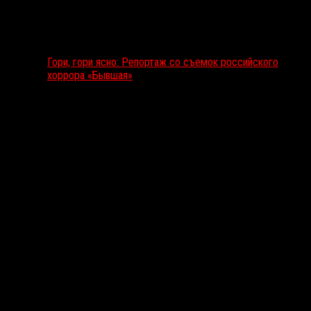
Гори, гори ясно: Репортаж со съемок российского
хоррора «Бывшая»
Подкаст RussoRosso