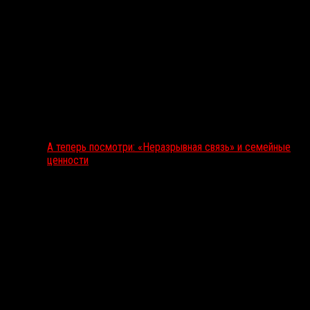
А теперь посмотри: «Неразрывная связь» и семейные
ценности