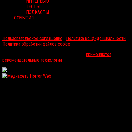
ИНТЕРВЬЮ
ТЕСТЫ
ПОДКАСТЫ
СОБЫТИЯ
RussoRosso © 2026 ООО "ФМП Групп". Все права защищены.
Пользовательское соглашение
|
Политика конфиденциальности
|
Политика обработки файлов cookie
На информационном ресурсе russorosso.ru
применяются
рекомендательные технологии
.
WordPress: 12.11MB | MySQL:107 | 1,042sec