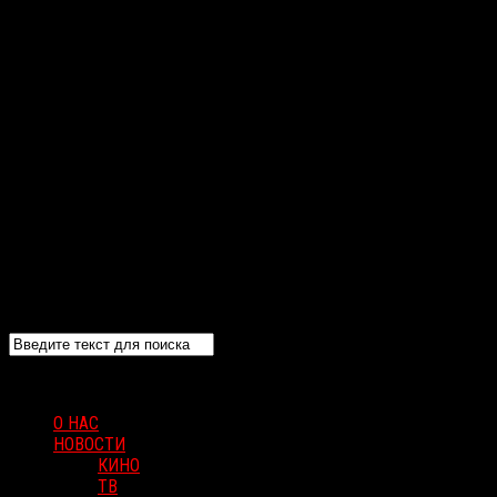
О НАС
НОВОСТИ
КИНО
ТВ