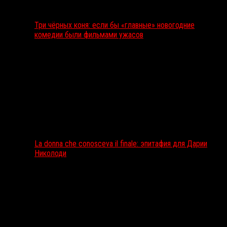
Три чёрных коня: если бы «главные» новогодние
комедии были фильмами ужасов
La donna che conosceva il finale: эпитафия для Дарии
Николоди