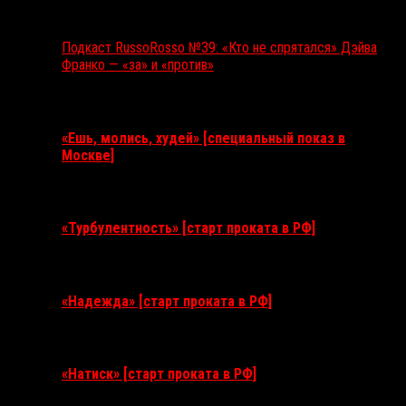
Подкаст RussoRosso №39: «Кто не спрятался» Дэйва
Франко — «за» и «против»
Ближайшие события
«Ешь, молись, худей» [специальный показ в
Москве]
11 августа 2026
«Турбулентность» [старт проката в РФ]
3 сентября 2026
«Надежда» [старт проката в РФ]
10 сентября 2026
«Натиск» [старт проката в РФ]