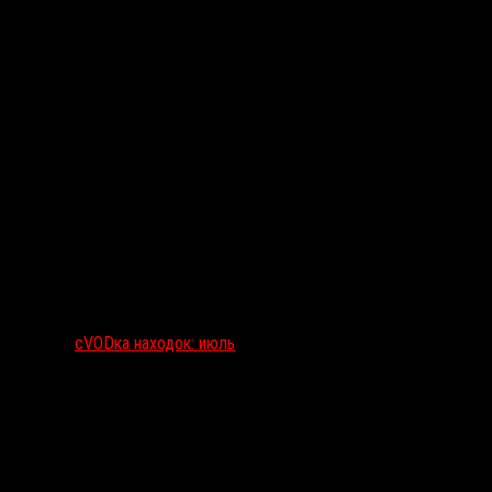
сVODка находок: июль