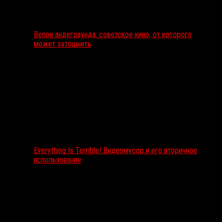
Вепри андеграунда: советское кино, от которого
может затошнить
Everything Is Terrible! Видеомусор и его вторичное
использование