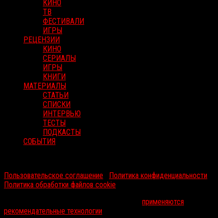
КИНО
ТВ
ФЕСТИВАЛИ
ИГРЫ
РЕЦЕНЗИИ
КИНО
СЕРИАЛЫ
ИГРЫ
КНИГИ
МАТЕРИАЛЫ
СТАТЬИ
СПИСКИ
ИНТЕРВЬЮ
ТЕСТЫ
ПОДКАСТЫ
СОБЫТИЯ
RussoRosso © 2026 ООО "ФМП Групп". Все права защищены.
Пользовательское соглашение
|
Политика конфиденциальности
|
Политика обработки файлов cookie
На информационном ресурсе russorosso.ru
применяются
рекомендательные технологии
.