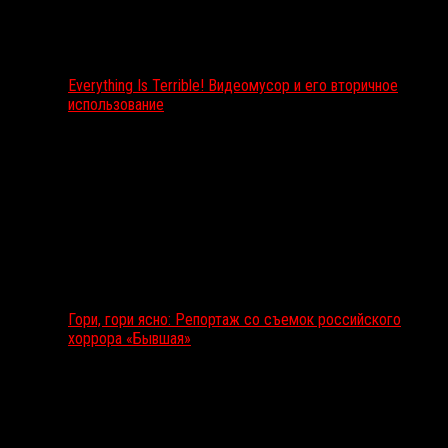
Everything Is Terrible! Видеомусор и его вторичное
использование
Гори, гори ясно: Репортаж со съемок российского
хоррора «Бывшая»
Подкаст RussoRosso