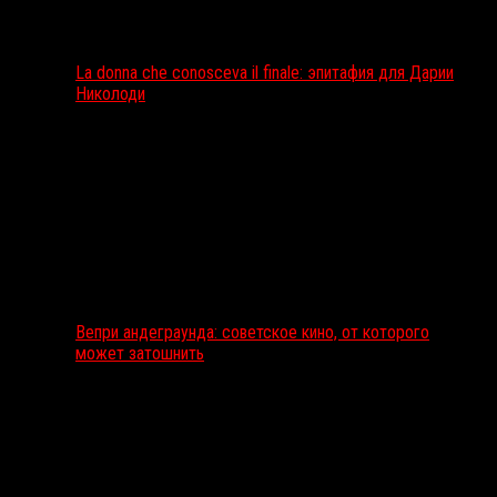
La donna che conosceva il finale: эпитафия для Дарии
Николоди
Вепри андеграунда: советское кино, от которого
может затошнить