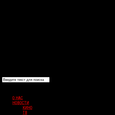
О НАС
НОВОСТИ
КИНО
ТВ