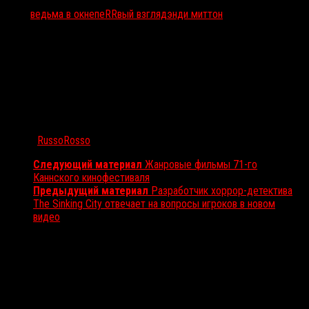
Тэги:
ведьма в окне
пеRRвый взгляд
энди миттон
Автор:
RussoRosso
Следующий материал
Жанровые фильмы 71-го
Каннского кинофестиваля
Предыдущий материал
Разработчик хоррор-детектива
The Sinking City отвечает на вопросы игроков в новом
видео
Вам также может понравиться...