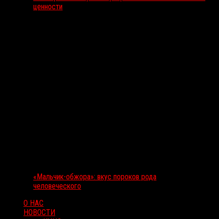
ценности
«Мальчик-обжора»: вкус пороков рода
человеческого
О НАС
НОВОСТИ