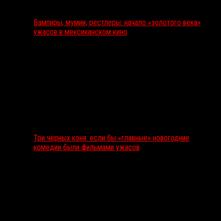
Вампиры, мумии, рестлеры: начало «золотого века»
ужасов в мексиканском кино
Три чёрных коня: если бы «главные» новогодние
комедии были фильмами ужасов