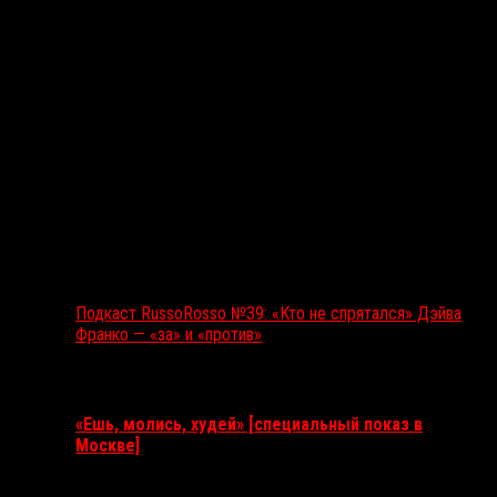
Подкаст RussoRosso №39: «Кто не спрятался» Дэйва
Франко — «за» и «против»
Ближайшие события
«Ешь, молись, худей» [специальный показ в
Москве]
11 августа 2026