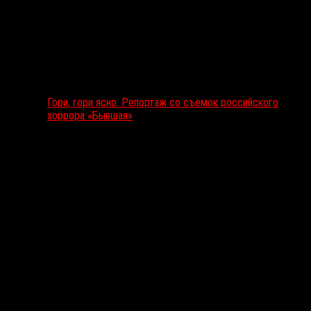
Гори, гори ясно: Репортаж со съемок российского
хоррора «Бывшая»
Подкаст RussoRosso