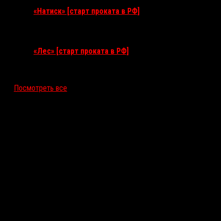
«Натиск» [старт проката в РФ]
17 сентября 2026
«Лес» [старт проката в РФ]
12 ноября 2026
Посмотреть все
Последние рецензии