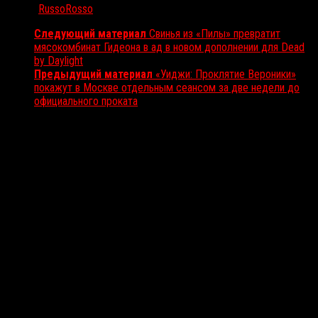
Автор:
RussoRosso
Следующий материал
Свинья из «Пилы» превратит
мясокомбинат Гидеона в ад в новом дополнении для Dead
by Daylight
Предыдущий материал
«Уиджи: Проклятие Вероники»
покажут в Москве отдельным сеансом за две недели до
официального проката
Вам также может понравиться...
Выбор редакции