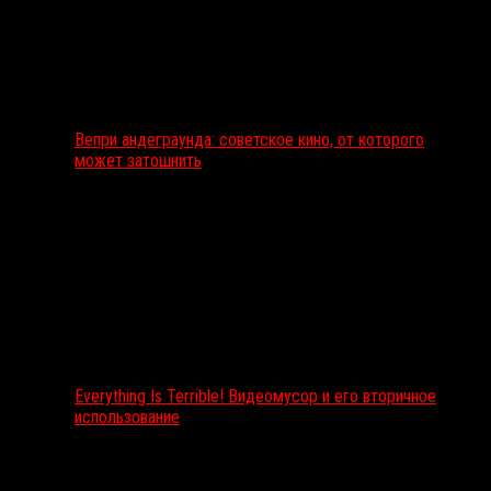
Вепри андеграунда: советское кино, от которого
может затошнить
Everything Is Terrible! Видеомусор и его вторичное
использование