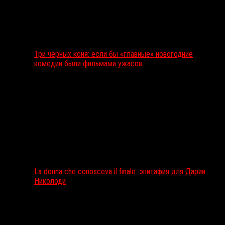
Три чёрных коня: если бы «главные» новогодние
комедии были фильмами ужасов
La donna che conosceva il finale: эпитафия для Дарии
Николоди