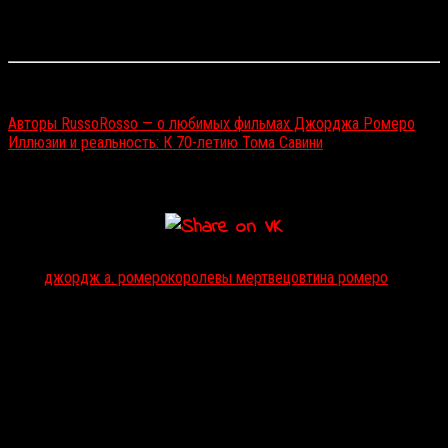
не любить. Но я все сделаю в своем Тина-стиле — с
блеском, хореографией, геями и королевами.
Читайте также:
Авторы RussoRosso — о любимых фильмах Джорджа Ромеро
Иллюзии и реальность: К 70-летию Тома Савини
Тэги:
джордж а. ромеро
королевы мертвецов
тина ромеро