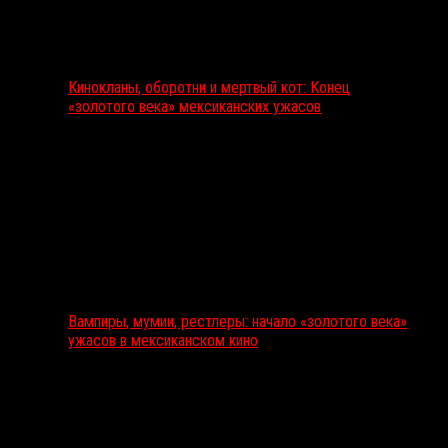
Кинокланы, оборотни и мертвый кот: Конец
«золотого века» мексиканских ужасов
Вампиры, мумии, рестлеры: начало «золотого века»
ужасов в мексиканском кино