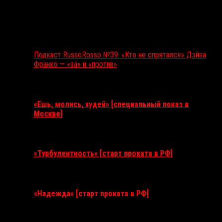
Подкаст RussoRosso №39: «Кто не спрятался» Дэйва
Франко — «за» и «против»
Ближайшие события
«Ешь, молись, худей» [специальный показ в
Москве]
11 августа 2026
«Турбулентность» [старт проката в РФ]
3 сентября 2026
«Надежда» [старт проката в РФ]
10 сентября 2026