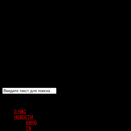
О НАС
НОВОСТИ
КИНО
ТВ