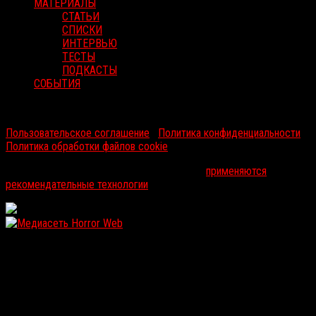
МАТЕРИАЛЫ
СТАТЬИ
СПИСКИ
ИНТЕРВЬЮ
ТЕСТЫ
ПОДКАСТЫ
СОБЫТИЯ
RussoRosso © 2026 ООО "ФМП Групп". Все права защищены.
Пользовательское соглашение
|
Политика конфиденциальности
|
Политика обработки файлов cookie
На информационном ресурсе russorosso.ru
применяются
рекомендательные технологии
.
WordPress: 12.11MB | MySQL:105 | 1,016sec