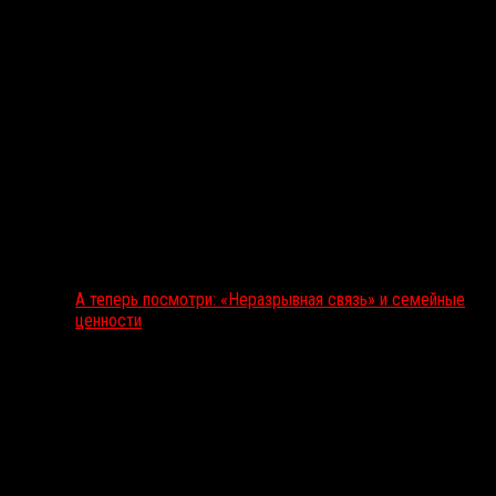
А теперь посмотри: «Неразрывная связь» и семейные
ценности