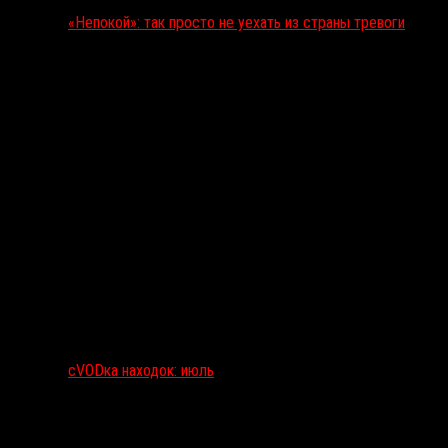
«Непокой»: так просто не уехать из страны тревоги
сVODка находок: июль