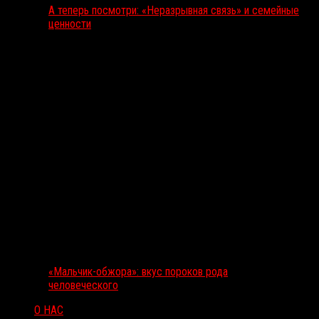
А теперь посмотри: «Неразрывная связь» и семейные
ценности
«Мальчик-обжора»: вкус пороков рода
человеческого
О НАС