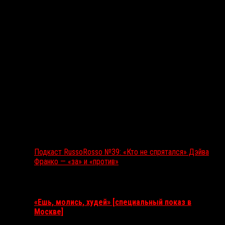
Подкаст RussoRosso №39: «Кто не спрятался» Дэйва
Франко — «за» и «против»
Ближайшие события
«Ешь, молись, худей» [специальный показ в
Москве]