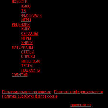
НОВОСТИ
КИНО
ТВ
ФЕСТИВАЛИ
ИГРЫ
РЕЦЕНЗИИ
КИНО
СЕРИАЛЫ
ИГРЫ
КНИГИ
МАТЕРИАЛЫ
СТАТЬИ
СПИСКИ
ИНТЕРВЬЮ
ТЕСТЫ
ПОДКАСТЫ
СОБЫТИЯ
RussoRosso © 2026 ООО "ФМП Групп". Все права защищены.
Пользовательское соглашение
|
Политика конфиденциальности
|
Политика обработки файлов cookie
На информационном ресурсе russorosso.ru
применяются