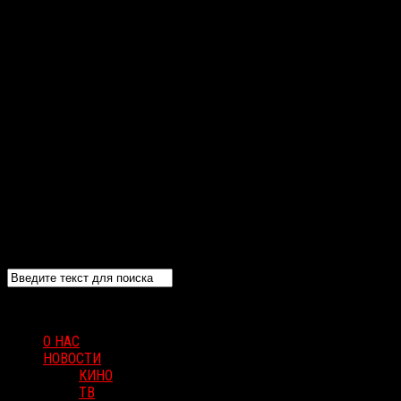
О НАС
НОВОСТИ
КИНО
ТВ