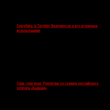
Everything Is Terrible! Видеомусор и его вторичное
использование
Гори, гори ясно: Репортаж со съемок российского
хоррора «Бывшая»
Подкаст RussoRosso