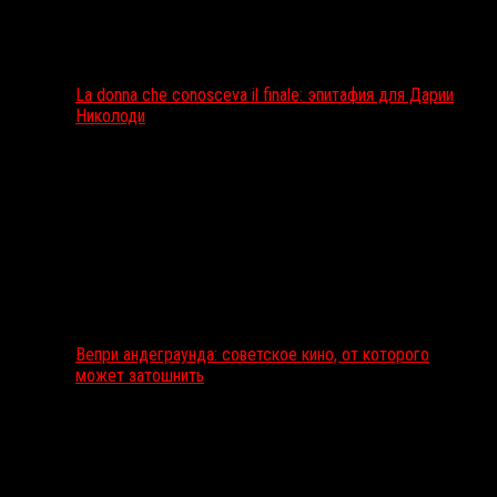
La donna che conosceva il finale: эпитафия для Дарии
Николоди
Вепри андеграунда: советское кино, от которого
может затошнить