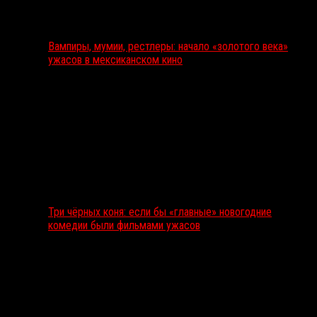
Вампиры, мумии, рестлеры: начало «золотого века»
ужасов в мексиканском кино
Три чёрных коня: если бы «главные» новогодние
комедии были фильмами ужасов