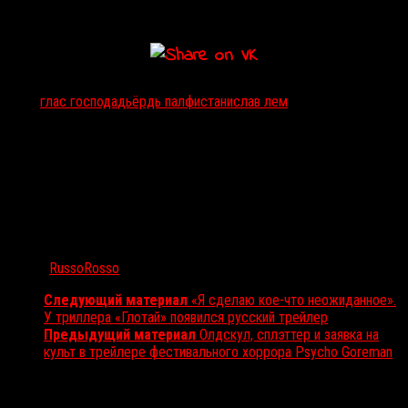
Тэги:
глас господа
дьёрдь палфи
станислав лем
Автор:
RussoRosso
Следующий материал
«Я сделаю кое-что неожиданное».
У триллера «Глотай» появился русский трейлер
Предыдущий материал
Олдскул, сплэттер и заявка на
культ в трейлере фестивального хоррора Psycho Goreman
Вам также может понравиться...