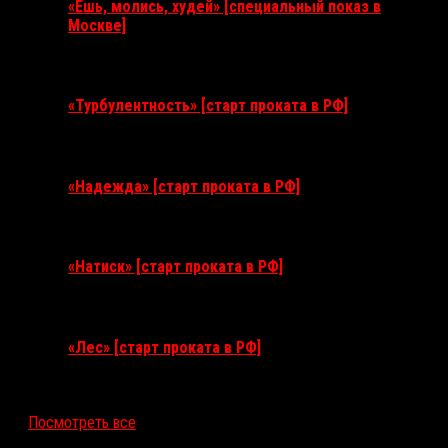
«Ешь, молись, худей» [специальный показ в
Москве]
11 августа 2026
«Турбулентность» [старт проката в РФ]
3 сентября 2026
«Надежда» [старт проката в РФ]
10 сентября 2026
«Натиск» [старт проката в РФ]
17 сентября 2026
«Лес» [старт проката в РФ]
12 ноября 2026
Посмотреть все