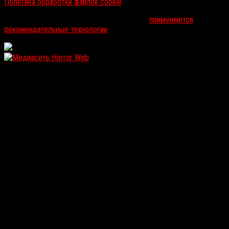
Политика обработки файлов cookie
На информационном ресурсе russorosso.ru
применяются
рекомендательные технологии
.
WordPress: 12.12MB | MySQL:107 | 1,068sec