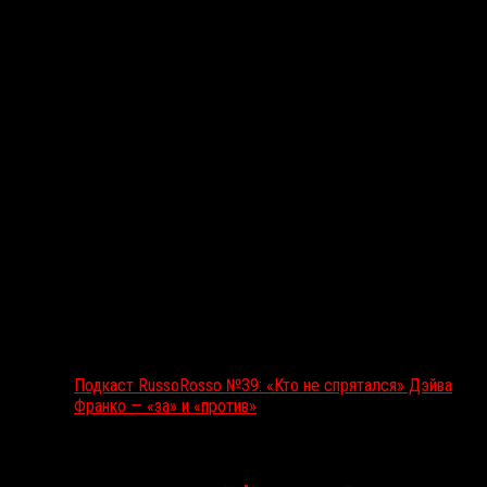
Подкаст RussoRosso
Подкаст RussoRosso №39: «Кто не спрятался» Дэйва
Франко — «за» и «против»
Ближайшие события