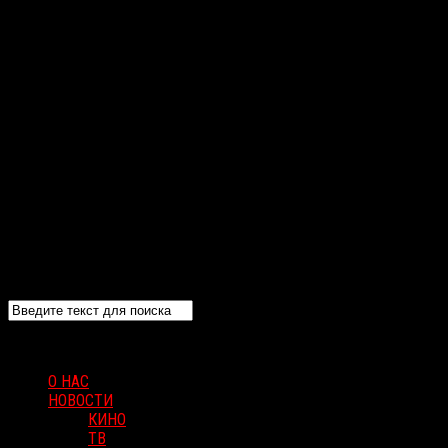
О НАС
НОВОСТИ
КИНО
ТВ