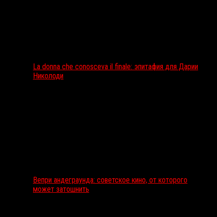
La donna che conosceva il finale: эпитафия для Дарии
Николоди
Вепри андеграунда: советское кино, от которого
может затошнить