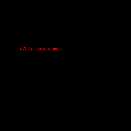
сVODка находок: июль