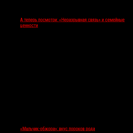
А теперь посмотри: «Неразрывная связь» и семейные
ценности
«Мальчик-обжора»: вкус пороков рода