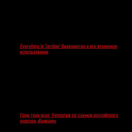
Everything Is Terrible! Видеомусор и его вторичное
использование
Гори, гори ясно: Репортаж со съемок российского
хоррора «Бывшая»