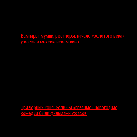
Вампиры, мумии, рестлеры: начало «золотого века»
ужасов в мексиканском кино
Три чёрных коня: если бы «главные» новогодние
комедии были фильмами ужасов