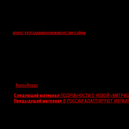
Кадр из ТВ-спота фильма «Живое»
Тэги:
алекс куртцман
веном
живое
сэм рэйми
Автор:
RussoRosso
Следующий материал
ПОДРОБНОСТИ О НОВОЙ «МАТРИЦ
Предыдущий материал
В РОССИИ АДАПТИРУЮТ ИЗРАИ
Вам также может понравиться...