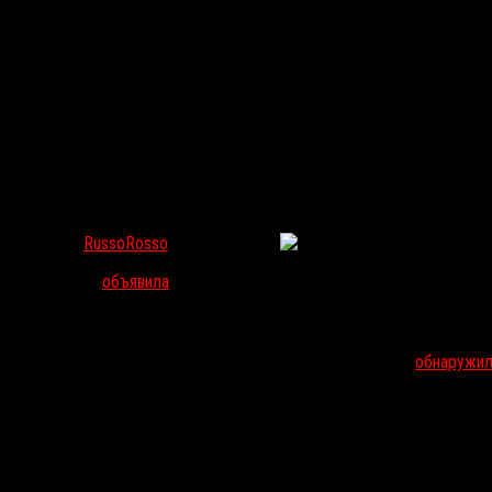
ОБЪЯВЛЕНА ДАТА ВЫХОДА «ВЕНОМА». ПРИ ЧЕМ ЗДЕСЬ
RussoRosso
Мар 18, 2017
365
Студия Sony
объявила
дату выхода
«Венома»
— спиноффа из вселен
октября 2018 года. Ранее сообщалось, что его режиссером долж
Вместе с тем «Веном» стал и частью другой истории. 23 марта в
космосе с опасной формой жизни. Пользователи Reddit
обнаружи
Рэйми
. Все три фильма принадлежат компании Columbia Pictures,
нет, на данный момент неизвестно.