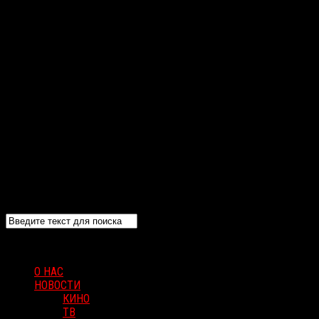
О НАС
НОВОСТИ
КИНО
ТВ