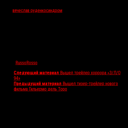
Тэги:
вячеслав руденко
синдром
Автор:
RussoRosso
Следующий материал
Вышел трейлер хоррора «З/Л/О
94»
Предыдущий материал
Вышел тизер-трейлер нового
фильма Гильермо дель Торо
Вам также может понравиться...