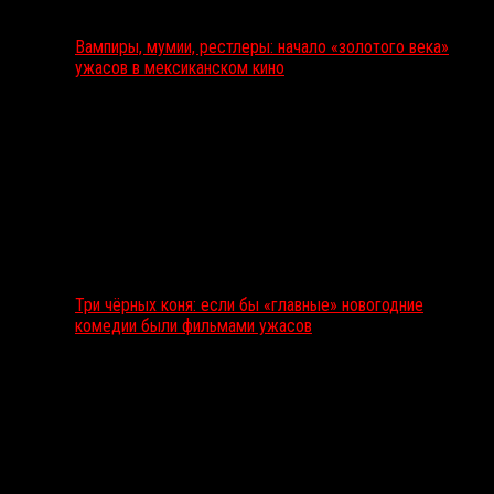
Вампиры, мумии, рестлеры: начало «золотого века»
ужасов в мексиканском кино
Три чёрных коня: если бы «главные» новогодние
комедии были фильмами ужасов