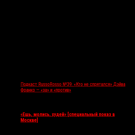
Подкаст RussoRosso №39: «Кто не спрятался» Дэйва
Франко — «за» и «против»
Ближайшие события
«Ешь, молись, худей» [специальный показ в
Москве]
11 августа 2026