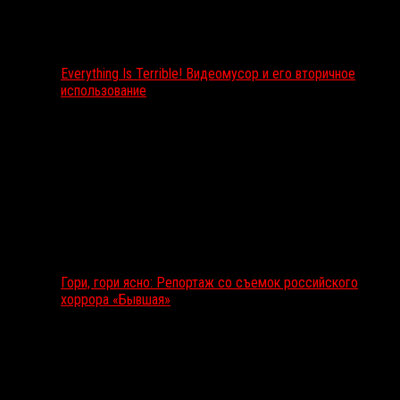
Everything Is Terrible! Видеомусор и его вторичное
использование
Гори, гори ясно: Репортаж со съемок российского
хоррора «Бывшая»
Подкаст RussoRosso