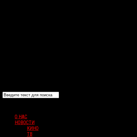
О НАС
НОВОСТИ
КИНО
ТВ