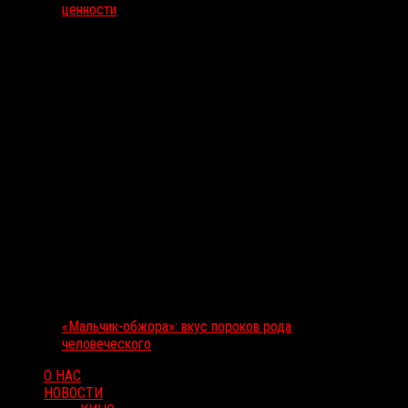
ценности
«Мальчик-обжора»: вкус пороков рода
человеческого
О НАС
НОВОСТИ