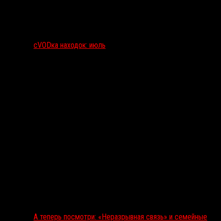
сVODка находок: июль
А теперь посмотри: «Неразрывная связь» и семейные