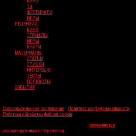
КИНО
ТВ
ФЕСТИВАЛИ
ИГРЫ
РЕЦЕНЗИИ
КИНО
СЕРИАЛЫ
ИГРЫ
КНИГИ
МАТЕРИАЛЫ
СТАТЬИ
СПИСКИ
ИНТЕРВЬЮ
ТЕСТЫ
ПОДКАСТЫ
СОБЫТИЯ
RussoRosso © 2026 ООО "ФМП Групп". Все права защищены.
Пользовательское соглашение
|
Политика конфиденциальности
|
Политика обработки файлов cookie
На информационном ресурсе russorosso.ru
применяются
рекомендательные технологии
.