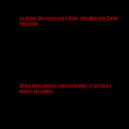
La donna che conosceva il finale: эпитафия для Дарии
Николоди
Вепри андеграунда: советское кино, от которого
может затошнить