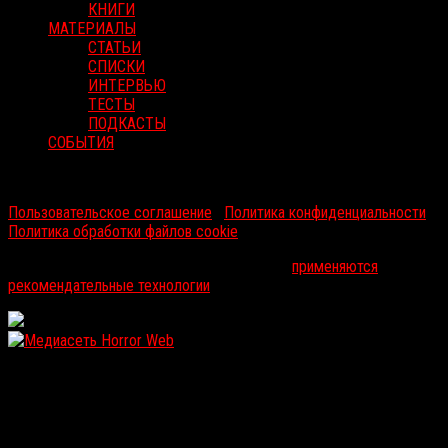
КНИГИ
МАТЕРИАЛЫ
СТАТЬИ
СПИСКИ
ИНТЕРВЬЮ
ТЕСТЫ
ПОДКАСТЫ
СОБЫТИЯ
RussoRosso © 2026 ООО "ФМП Групп". Все права защищены.
Пользовательское соглашение
|
Политика конфиденциальности
|
Политика обработки файлов cookie
На информационном ресурсе russorosso.ru
применяются
рекомендательные технологии
.
WordPress: 12.11MB | MySQL:105 | 0,933sec