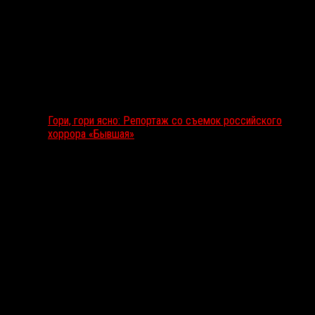
Гори, гори ясно: Репортаж со съемок российского
хоррора «Бывшая»
Подкаст RussoRosso