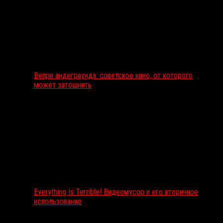
Вепри андеграунда: советское кино, от которого
может затошнить
Everything Is Terrible! Видеомусор и его вторичное
использование