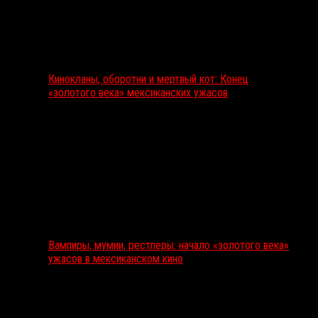
Кинокланы, оборотни и мертвый кот: Конец
«золотого века» мексиканских ужасов
Вампиры, мумии, рестлеры: начало «золотого века»
ужасов в мексиканском кино