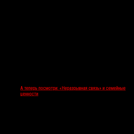
А теперь посмотри: «Неразрывная связь» и семейные
ценности