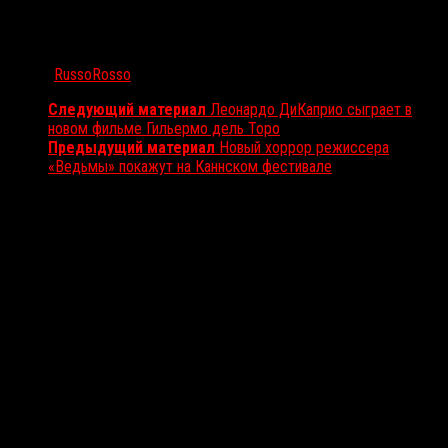
Автор:
RussoRosso
Следующий материал
Леонардо ДиКаприо сыграет в
новом фильме Гильермо дель Торо
Предыдущий материал
Новый хоррор режиссера
«Ведьмы» покажут на Каннском фестивале
Вам также может понравиться...
Выбор редакции