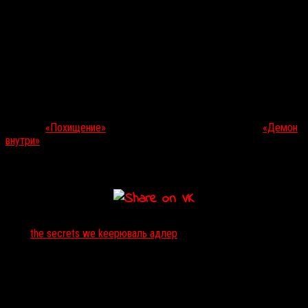
Второй мировой войны — на севере штата Нью-Йорк, куда в
надежде на лучшую жизнь Майя (Рапас) переезжает вместе с
мужем Льюисом. Но спокойствию не бывать: однажды Майя
сталкивается с человеком (Киннаман), очень похожим на того,
кто во время войны ей сделал что-то нехорошее, и, не до конца
удостоверившись, что это именно он, решается на похищение.
В числе продюсеров —
Лоренцо Ди Бонавентура
(франшиза
«Трансформеры»
, новое
«Кладбище домашних животных»
),
Эрик
Хаусэм
(
«Похищение»
, 2017),
Стюарт Форд
(
«Таинство»
,
«Демон
внутри»
, 2016),
Грег Шапиро
и
Адам Рибак
.
Дата начала съемок неизвестна.
Тэги:
the secrets we keep
юваль адлер