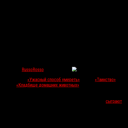
Девушка с татуировкой дракона сыграет в
послевоенном revenge-триллере
RussoRosso
Апр 23, 2019
146
Эми Саймец
(
«Ужасный способ умереть»
(2010),
«Таинство»
(2013),
«Кладбище домашних животных»
, 2019),
Нуми Рапас
(
«Прометей»
(2012),
«Страсть»
(2012),
«Яркость»
, 2017),
Крис
Мессина
(
«Дьявол»
(2010), мини-сериал
«Острые предметы»
) и
Юэль Киннаман
(сериал
«Убийство»
,
«РобоКоп»
, 2014)
сыграют
в
revenge-триллере
The Secrets We Keep
(
«Секреты, которые мы
храним»
). Кино поставит
Юваль Адлер
(
«Вифлеем»
, 2013) по
сценарию
Райана Ковингтона
.
История фильма будет разворачиваться вскоре после окончания