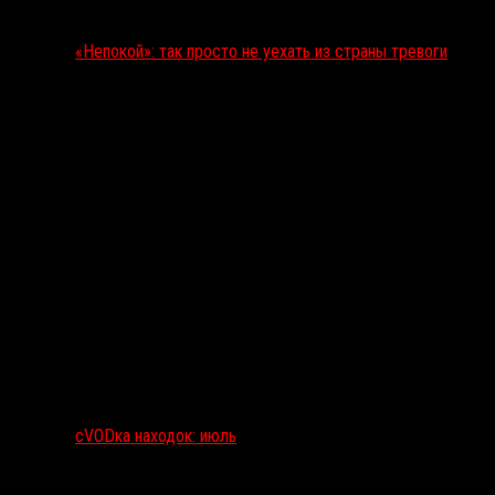
«Непокой»: так просто не уехать из страны тревоги
сVODка находок: июль