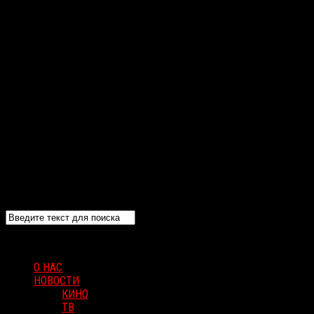
О НАС
НОВОСТИ
КИНО
ТВ