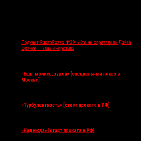
Подкаст RussoRosso №39: «Кто не спрятался» Дэйва
Франко — «за» и «против»
Ближайшие события
«Ешь, молись, худей» [специальный показ в
Москве]
11 августа 2026
«Турбулентность» [старт проката в РФ]
3 сентября 2026
«Надежда» [старт проката в РФ]