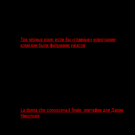
Три чёрных коня: если бы «главные» новогодние
комедии были фильмами ужасов
La donna che conosceva il finale: эпитафия для Дарии
Николоди