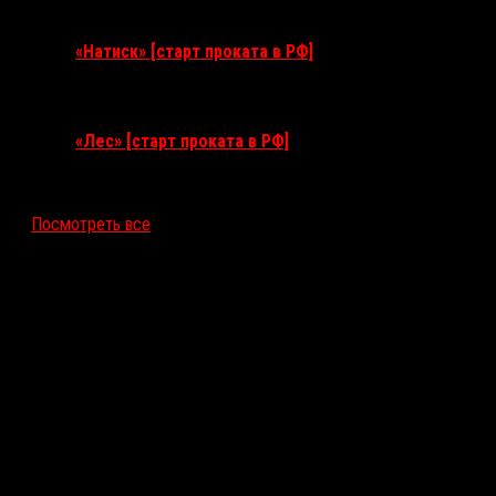
10 сентября 2026
«Натиск» [старт проката в РФ]
17 сентября 2026
«Лес» [старт проката в РФ]
12 ноября 2026
Посмотреть все
Последние рецензии