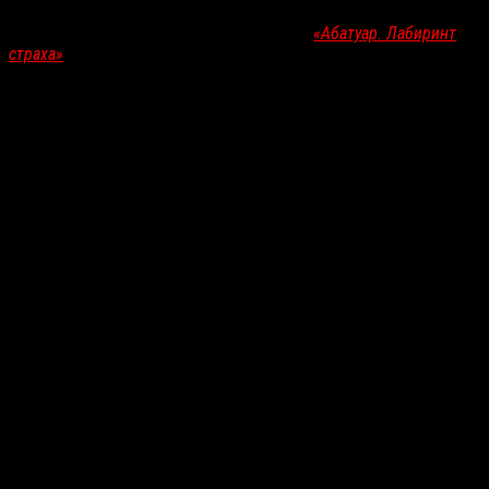
В My Father Die сыграли
Джо Андерсон
(
«Абатуар. Лабиринт
страха»
, 2016),
Гари Стретч
(
«Ботинки мертвеца»
, 2004),
Кевин
Гейдж
(
«Схватка»
, 1995),
Кендес Смит
и
Гейб Уайт
.
Пирс Броснан
поддержал дебют сына, выступив продюсером
проекта.