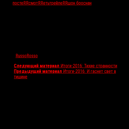
Тэги:
постеRR
смотRRеть
трейлеRR
шон броснан
Автор:
RussoRosso
Следующий материал
Итоги-2016: Тихие странности
Предыдущий материал
Итоги-2016: И гаснет свет в
тишине
Вам также может понравиться...
Выбор редакции