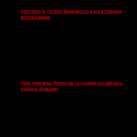
Everything Is Terrible! Видеомусор и его вторичное
использование
Гори, гори ясно: Репортаж со съемок российского
хоррора «Бывшая»
Подкаст RussoRosso