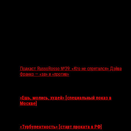
Подкаст RussoRosso №39: «Кто не спрятался» Дэйва
Франко — «за» и «против»
Ближайшие события
«Ешь, молись, худей» [специальный показ в
Москве]
11 августа 2026
«Турбулентность» [старт проката в РФ]