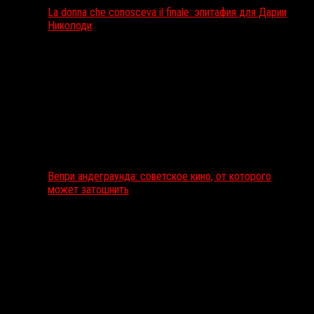
La donna che conosceva il finale: эпитафия для Дарии
Николоди
Вепри андеграунда: советское кино, от которого
может затошнить