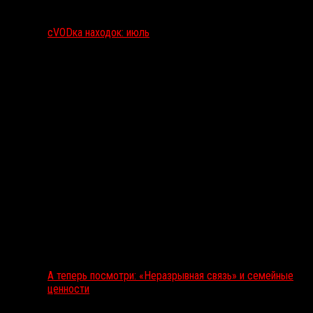
сVODка находок: июль
А теперь посмотри: «Неразрывная связь» и семейные
ценности