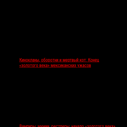
Кинокланы, оборотни и мертвый кот: Конец
«золотого века» мексиканских ужасов
Вампиры, мумии, рестлеры: начало «золотого века»