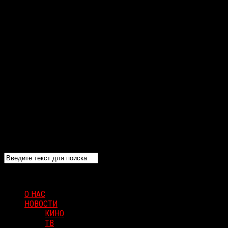
О НАС
НОВОСТИ
КИНО
ТВ