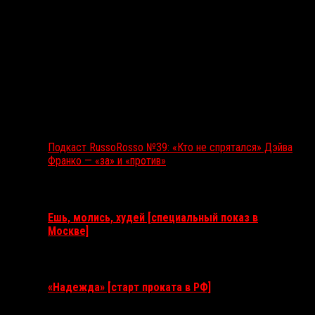
Подкаст RussoRosso №39: «Кто не спрятался» Дэйва
Франко — «за» и «против»
Ближайшие события
Ешь, молись, худей [специальный показ в
Москве]
11 августа 2026
«Надежда» [старт проката в РФ]