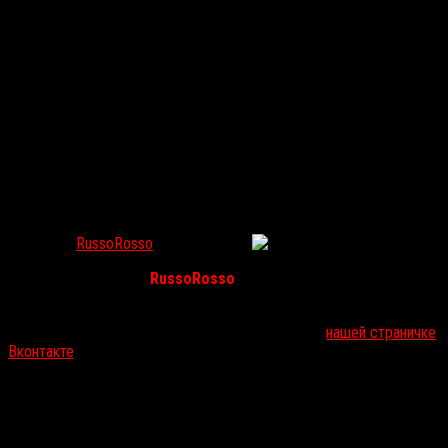
Выигрывайте футболки и билеты на премьеру
фильма «Кто не спрятался» вместе с RussoRosso!
RussoRosso
Сен 25, 2020
59
Уважаемые читатели
RussoRosso
— есть шанс выиграть билеты
в кино (в Москве и Санкт-Петербурге) или футболку с принтом!
Совместно с компанией Capella мы проводим на
нашей страничке
Вконтакте
розыгрыш по случаю премьеры фильма
Дэйва
Франко
«Кто не спрятался»
.
Призы:
Два билета на двоих (можно будет взять с собой друга/