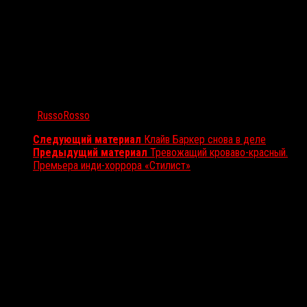
Автор:
RussoRosso
Следующий материал
Клайв Баркер снова в деле
Предыдущий материал
Тревожащий кроваво-красный.
Премьера инди-хоррора «Стилист»
Вам также может понравиться...
Выбор редакции