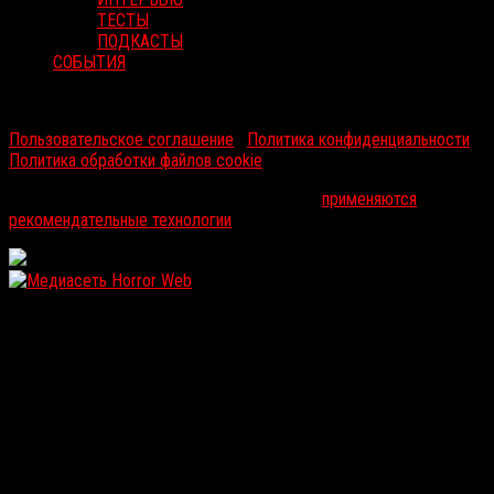
ТЕСТЫ
ПОДКАСТЫ
СОБЫТИЯ
RussoRosso © 2026 ООО "ФМП Групп". Все права защищены.
Пользовательское соглашение
|
Политика конфиденциальности
|
Политика обработки файлов cookie
На информационном ресурсе russorosso.ru
применяются
рекомендательные технологии
.
WordPress: 12.07MB | MySQL:106 | 1,104sec