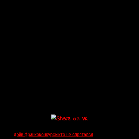
Тэги:
дэйв франко
конкурсы
кто не спрятался