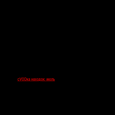
сVODка находок: июль