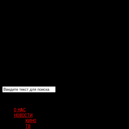
О НАС
НОВОСТИ
КИНО
ТВ