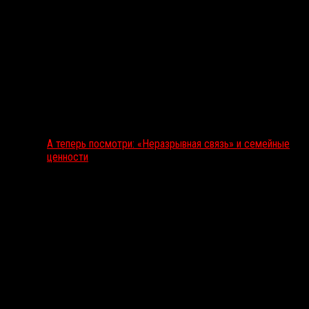
А теперь посмотри: «Неразрывная связь» и семейные
ценности