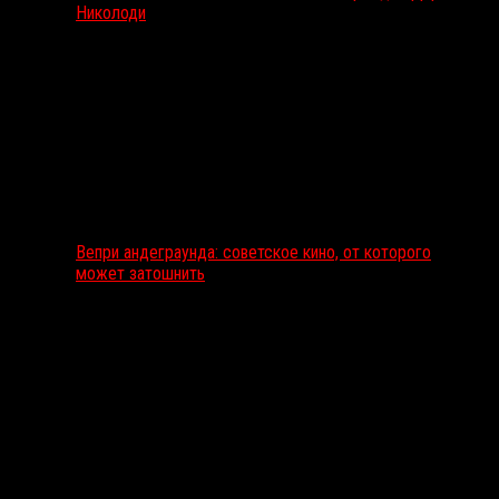
Николоди
Вепри андеграунда: советское кино, от которого
может затошнить