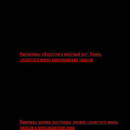
Кинокланы, оборотни и мертвый кот: Конец
«золотого века» мексиканских ужасов
Вампиры, мумии, рестлеры: начало «золотого века»
ужасов в мексиканском кино