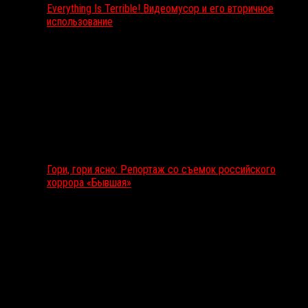
Everything Is Terrible! Видеомусор и его вторичное
использование
Гори, гори ясно: Репортаж со съемок российского
хоррора «Бывшая»
Подкаст RussoRosso