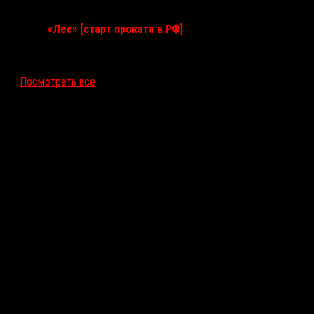
10 сентября 2026
«Лес» [старт проката в РФ]
12 ноября 2026
Посмотреть все
Последние рецензии