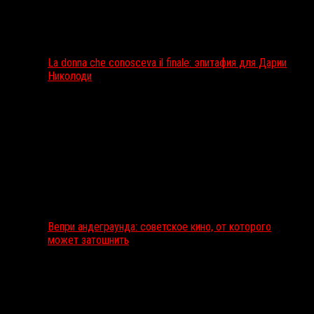
La donna che conosceva il finale: эпитафия для Дарии
Николоди
Вепри андеграунда: советское кино, от которого
может затошнить