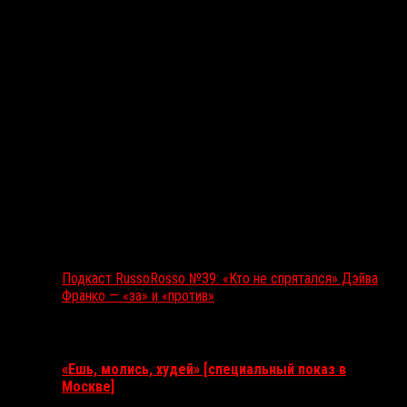
Подкаст RussoRosso №39: «Кто не спрятался» Дэйва
Франко — «за» и «против»
Ближайшие события
«Ешь, молись, худей» [специальный показ в
Москве]