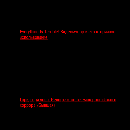
Everything Is Terrible! Видеомусор и его вторичное
использование
Гори, гори ясно: Репортаж со съемок российского
хоррора «Бывшая»
Подкаст RussoRosso