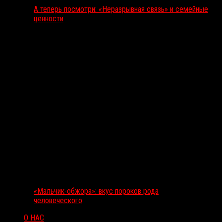
А теперь посмотри: «Неразрывная связь» и семейные
ценности
«Мальчик-обжора»: вкус пороков рода
человеческого
О НАС