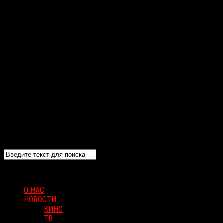
О НАС
НОВОСТИ
КИНО
ТВ