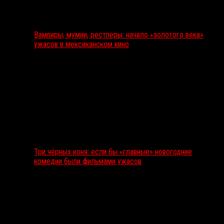
Вампиры, мумии, рестлеры: начало «золотого века»
ужасов в мексиканском кино
Три чёрных коня: если бы «главные» новогодние
комедии были фильмами ужасов