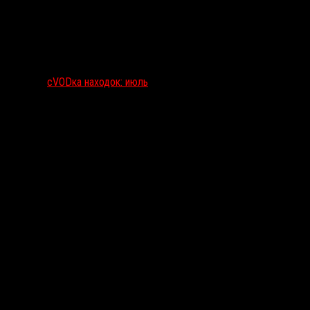
сVODка находок: июль