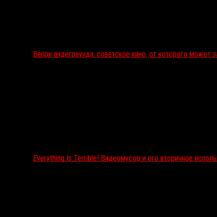
Вепри андеграунда: советское кино, от которого может 
Everything Is Terrible! Видеомусор и его вторичное испол