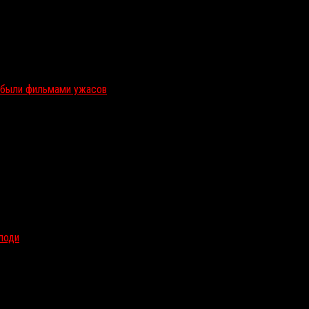
и были фильмами ужасов
олоди