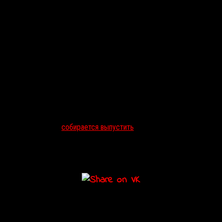
РТОВЩИНЕ НА АЭС
атрального пробега
собирается выпустить
21 марта на VOD-платфор
ру по безопасности Эбби предстоит выяснить, почему его сотрудни
Даген Мерилл
, а главные роли в нем исполнили
Том Сайзмор
,
Сар