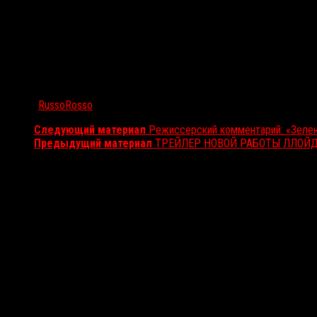
Автор:
RussoRosso
Следующий материал
Режиссерский комментарий: «Зелен
Предыдущий материал
ТРЕЙЛЕР НОВОЙ РАБОТЫ ЛЛОЙД
Вам также может понравиться...
Выбор редакции