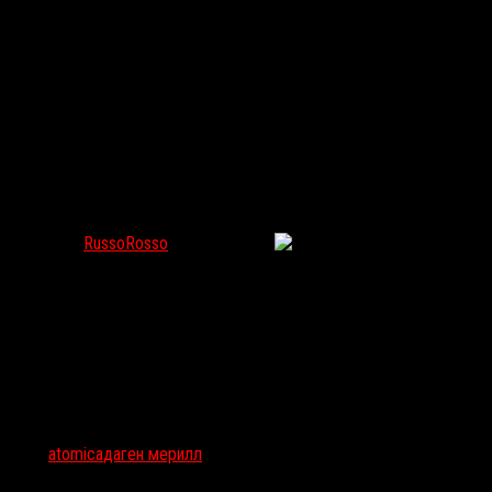
КАНАЛ SYFY ВЫПУСТИТ КОСМИЧЕСКИЙ ТРИЛЛЕР О ЧЕ
RussoRosso
Янв 14, 2017
116
Американский кабельный телеканал SyFy после короткого киноте
происходить на удаленном ядерном заводе, где молодому инспекто
начинается мистика и странности. Режиссером фильма выступил
было увидеть в триллере
«Питомец»
Карлеса Торренса
.
Тэги:
atomica
даген мерилл