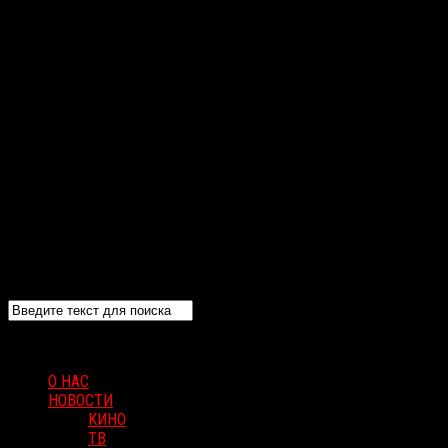
О НАС
НОВОСТИ
КИНО
ТВ