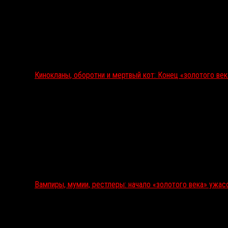
Кинокланы, оборотни и мертвый кот: Конец «золотого ве
Вампиры, мумии, рестлеры: начало «золотого века» ужас