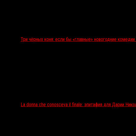
Три чёрных коня: если бы «главные» новогодние комеди
La donna che conosceva il finale: эпитафия для Дарии Ник