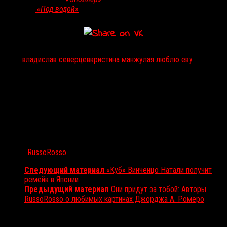
бойся»)
и
«Под водой»
Евгения Пузыревского
(
«Бывшая»
).
Тэги:
владислав северцев
кристина манжула
я люблю еву
Автор:
RussoRosso
Следующий материал
«Куб» Винченцо Натали получит
ремейк в Японии
Предыдущий материал
Они придут за тобой: Авторы
RussoRosso о любимых картинах Джорджа А. Ромеро
Вам также может понравиться...