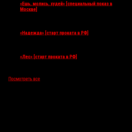
«Ешь, молись, худей» [специальный показ в
Москве]
11 августа 2026
«Надежда» [старт проката в РФ]
10 сентября 2026
«Лес» [старт проката в РФ]
12 ноября 2026
Посмотреть все
Последние рецензии