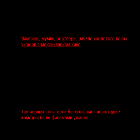
Вампиры, мумии, рестлеры: начало «золотого века»
ужасов в мексиканском кино
Три чёрных коня: если бы «главные» новогодние
комедии были фильмами ужасов