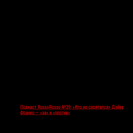
Подкаст RussoRosso
Подкаст RussoRosso №39: «Кто не спрятался» Дэйва
Франко — «за» и «против»
Ближайшие события