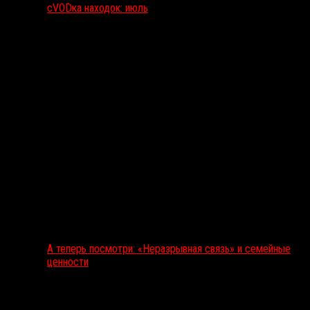
сVODка находок: июль
А теперь посмотри: «Неразрывная связь» и семейные
ценности