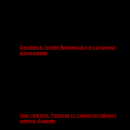
Everything Is Terrible! Видеомусор и его вторичное
использование
Гори, гори ясно: Репортаж со съемок российского
хоррора «Бывшая»