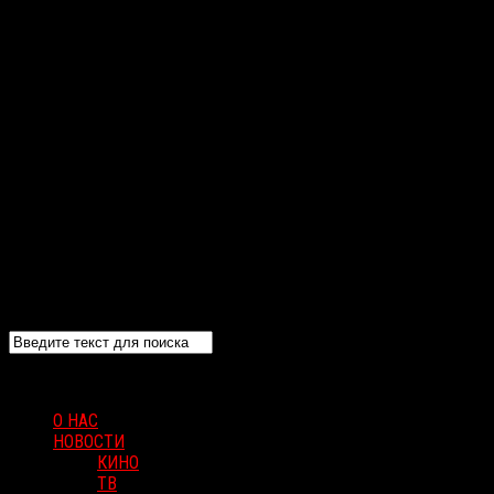
О НАС
НОВОСТИ
КИНО
ТВ