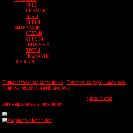
КИНО
СЕРИАЛЫ
ИГРЫ
КНИГИ
МАТЕРИАЛЫ
СТАТЬИ
СПИСКИ
ИНТЕРВЬЮ
ТЕСТЫ
ПОДКАСТЫ
СОБЫТИЯ
RussoRosso © 2026 ООО "ФМП Групп". Все права защищены.
Пользовательское соглашение
|
Политика конфиденциальности
|
Политика обработки файлов cookie
На информационном ресурсе russorosso.ru
применяются
рекомендательные технологии
.
WordPress: 12.07MB | MySQL:105 | 1,173sec