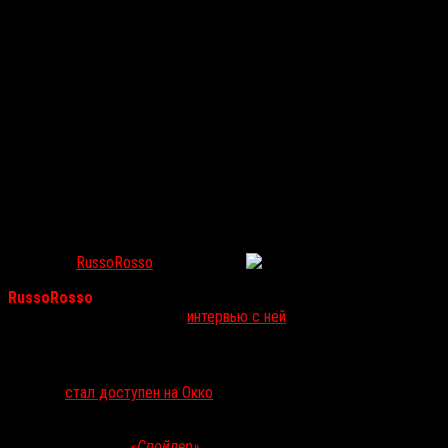
Я люблю Еву
«Я люблю Еву» и другие короткометражные хорроры
студии 10/09 появились в OKKO
RussoRosso
Фев 5, 2021
191
RussoRosso
уже рассказывали о
«Я люблю Еву»
Кристины
Манжулы
, у нас выходило
интервью с ней
, ну а теперь мы не
можем не отметить тот факт, что получивший на Кинотавре
диплом Гильдии киноведов и кинокритиков короткометражный
хоррор от компании
«10/09»
, за которым мы так пристально
следим,
стал доступен на Окко
, это его зрительская премьера.
Также на платформе стали доступны пятиминутные
короткометражки
«Спойлер»
Евгения Колядинцева
(«Не