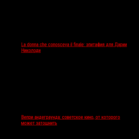
La donna che conosceva il finale: эпитафия для Дарии
Николоди
Вепри андеграунда: советское кино, от которого
может затошнить