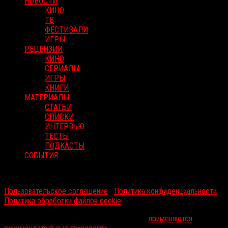
НОВОСТИ
КИНО
ТВ
ФЕСТИВАЛИ
ИГРЫ
РЕЦЕНЗИИ
КИНО
СЕРИАЛЫ
ИГРЫ
КНИГИ
МАТЕРИАЛЫ
СТАТЬИ
СПИСКИ
ИНТЕРВЬЮ
ТЕСТЫ
ПОДКАСТЫ
СОБЫТИЯ
RussoRosso © 2026 ООО "ФМП Групп". Все права защищены.
Пользовательское соглашение
|
Политика конфиденциальности
|
Политика обработки файлов cookie
На информационном ресурсе russorosso.ru
применяются