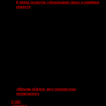
А теперь посмотри: «Неразрывная связь» и семейные
ценности
«Мальчик-обжора»: вкус пороков рода
человеческого
О НАС