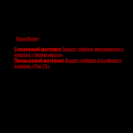
Автор:
RussoRosso
Следующий материал
Вышел трейлер мексиканского
хоррора «Черная месса»
Предыдущий материал
Вышел трейлер российского
хоррора «Ряд 19»
Вам также может понравиться...
Выбор редакции