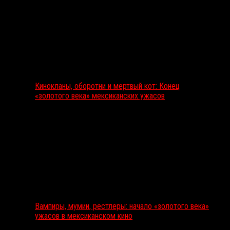
Кинокланы, оборотни и мертвый кот: Конец
«золотого века» мексиканских ужасов
Вампиры, мумии, рестлеры: начало «золотого века»
ужасов в мексиканском кино