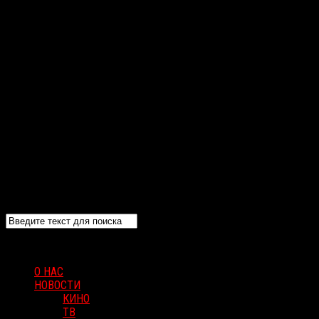
О НАС
НОВОСТИ
КИНО
ТВ