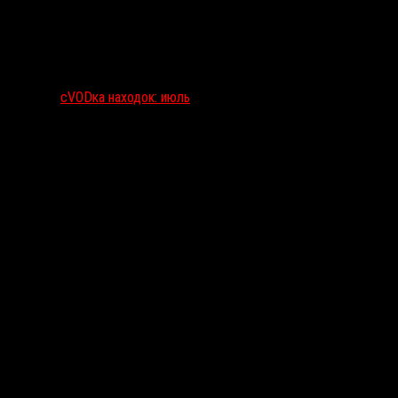
сVODка находок: июль