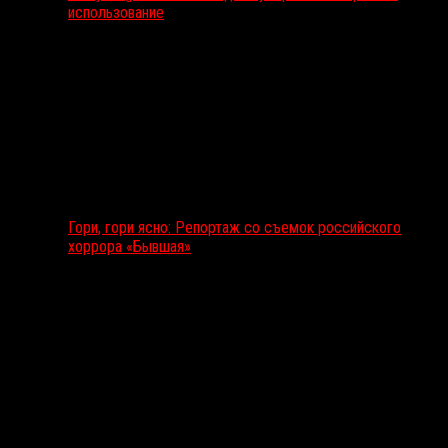
использование
Гори, гори ясно: Репортаж со съемок российского
хоррора «Бывшая»
Подкаст RussoRosso