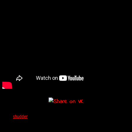
Тэги:
shudder