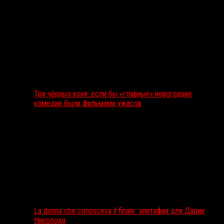
Три чёрных коня: если бы «главные» новогодние
комедии были фильмами ужасов
La donna che conosceva il finale: эпитафия для Дарии
Николоди