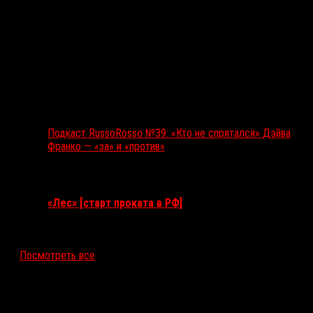
Подкаст RussoRosso №39: «Кто не спрятался» Дэйва
Франко — «за» и «против»
Ближайшие события
«Лес» [старт проката в РФ]
12 ноября 2026
Посмотреть все
Последние рецензии