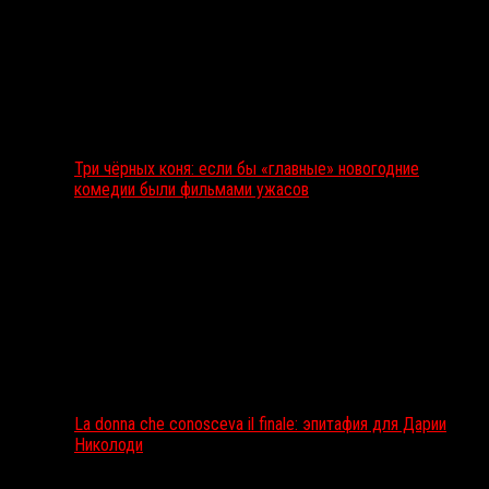
Три чёрных коня: если бы «главные» новогодние
комедии были фильмами ужасов
La donna che conosceva il finale: эпитафия для Дарии
Николоди