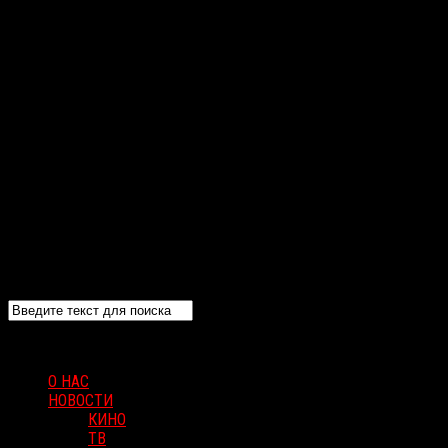
О НАС
НОВОСТИ
КИНО
ТВ