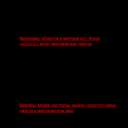
Кинокланы, оборотни и мертвый кот: Конец
«золотого века» мексиканских ужасов
Вампиры, мумии, рестлеры: начало «золотого века»
ужасов в мексиканском кино