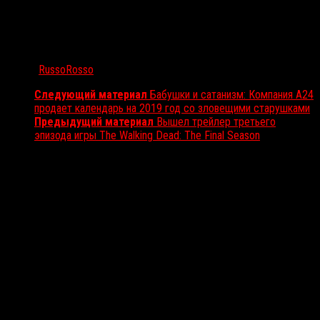
Автор:
RussoRosso
Следующий материал
Бабушки и сатанизм: Компания A24
продает календарь на 2019 год со зловещими старушками
Предыдущий материал
Вышел трейлер третьего
эпизода игры The Walking Dead: The Final Season
Вам также может понравиться...
Выбор редакции