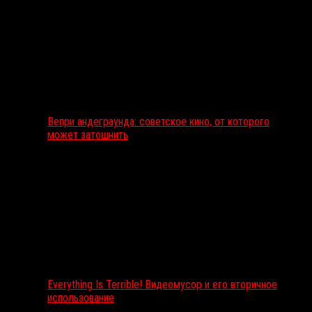
Вепри андеграунда: советское кино, от которого
может затошнить
Everything Is Terrible! Видеомусор и его вторичное
использование