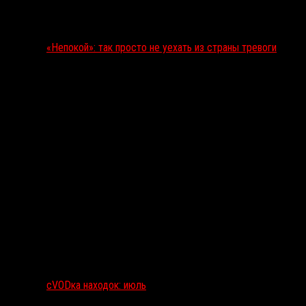
«Непокой»: так просто не уехать из страны тревоги
сVODка находок: июль