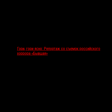
Гори, гори ясно: Репортаж со съемок российского
хоррора «Бывшая»
Подкаст RussoRosso