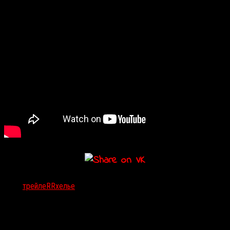
Тэги:
трейлеRR
хелье