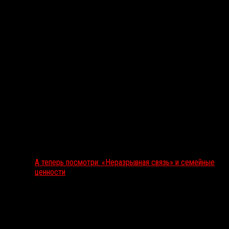
А теперь посмотри: «Неразрывная связь» и семейные
ценности