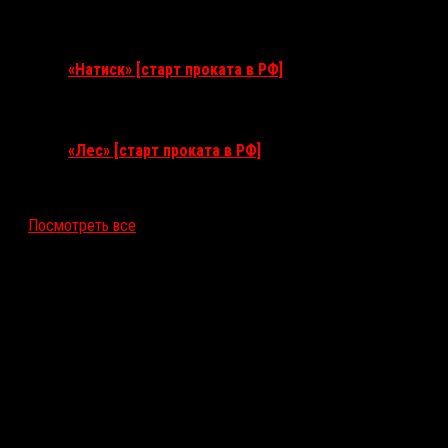
10 сентября 2026
«Натиск» [старт проката в РФ]
17 сентября 2026
«Лес» [старт проката в РФ]
12 ноября 2026
Посмотреть все
Последние рецензии