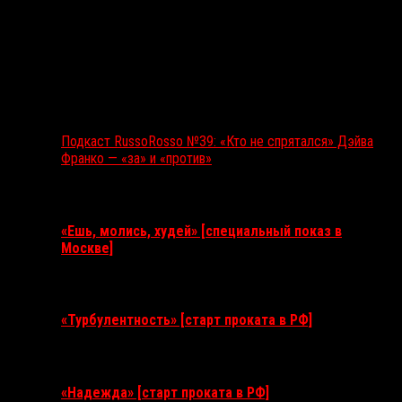
Подкаст RussoRosso №39: «Кто не спрятался» Дэйва
Франко — «за» и «против»
Ближайшие события
«Ешь, молись, худей» [специальный показ в
Москве]
11 августа 2026
«Турбулентность» [старт проката в РФ]
3 сентября 2026
«Надежда» [старт проката в РФ]