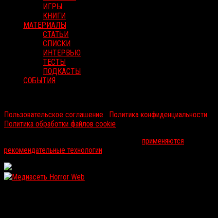
ИГРЫ
КНИГИ
МАТЕРИАЛЫ
СТАТЬИ
СПИСКИ
ИНТЕРВЬЮ
ТЕСТЫ
ПОДКАСТЫ
СОБЫТИЯ
RussoRosso © 2026 ООО "ФМП Групп". Все права защищены.
Пользовательское соглашение
|
Политика конфиденциальности
|
Политика обработки файлов cookie
На информационном ресурсе russorosso.ru
применяются
рекомендательные технологии
.
WordPress: 12.1MB | MySQL:105 | 1,202sec