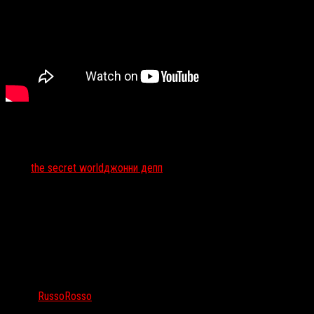
Тэги:
the secret world
джонни депп
Автор:
RussoRosso