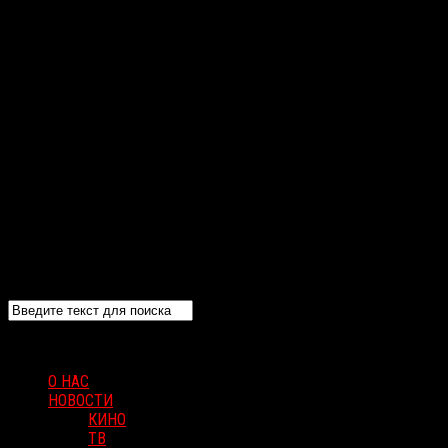
О НАС
НОВОСТИ
КИНО
ТВ