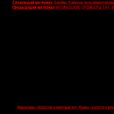
Следующий материал
Джеймс Кэмерон прокомментировал
Предыдущий материал
ИРЛАНДСКИЕ ПРЕМЬЕРЫ TIFF: 
Вам также может понравиться...
Выбор редакции
Кинокланы, оборотни и мертвый кот: Конец «золотого ве