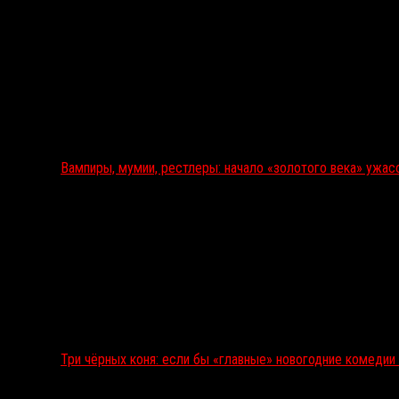
Вампиры, мумии, рестлеры: начало «золотого века» ужас
Три чёрных коня: если бы «главные» новогодние комеди