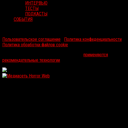
ИНТЕРВЬЮ
ТЕСТЫ
ПОДКАСТЫ
СОБЫТИЯ
RussoRosso © 2026 ООО "ФМП Групп". Все права защищены.
Пользовательское соглашение
|
Политика конфиденциальности
|
Политика обработки файлов cookie
На информационном ресурсе russorosso.ru
применяются
рекомендательные технологии
.
WordPress: 12.13MB | MySQL:105 | 1,748sec