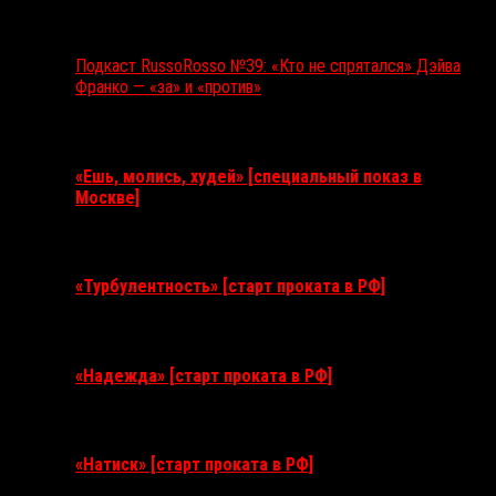
Подкаст RussoRosso №39: «Кто не спрятался» Дэйва
Франко — «за» и «против»
Ближайшие события
«Ешь, молись, худей» [специальный показ в
Москве]
11 августа 2026
«Турбулентность» [старт проката в РФ]
3 сентября 2026
«Надежда» [старт проката в РФ]
10 сентября 2026
«Натиск» [старт проката в РФ]