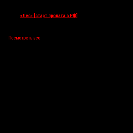
17 сентября 2026
«Лес» [старт проката в РФ]
12 ноября 2026
Посмотреть все
Последние рецензии