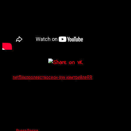
Тэги:
netflix
королевство
сеон-хун ким
трейлеRR
Автор:
RussoRosso