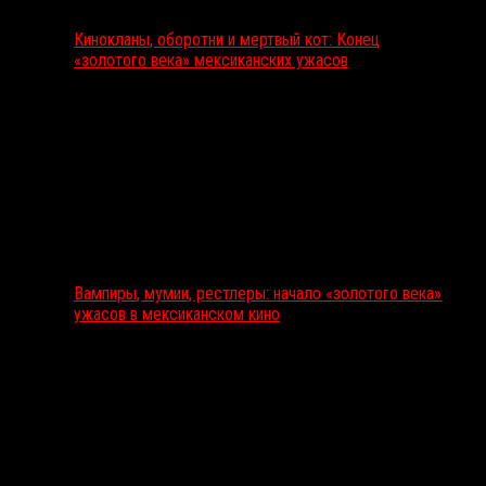
Кинокланы, оборотни и мертвый кот: Конец
«золотого века» мексиканских ужасов
Вампиры, мумии, рестлеры: начало «золотого века»
ужасов в мексиканском кино