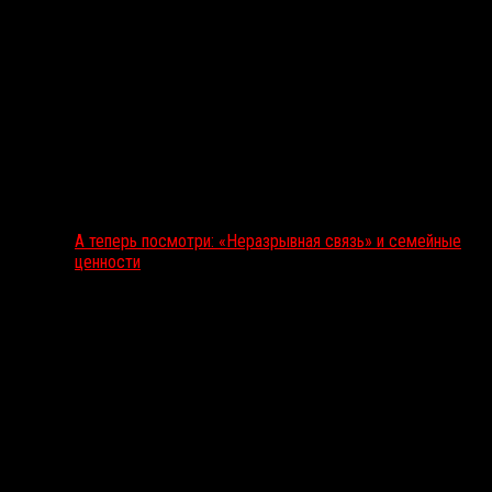
А теперь посмотри: «Неразрывная связь» и семейные
ценности