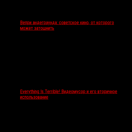
Вепри андеграунда: советское кино, от которого
может затошнить
Everything Is Terrible! Видеомусор и его вторичное
использование