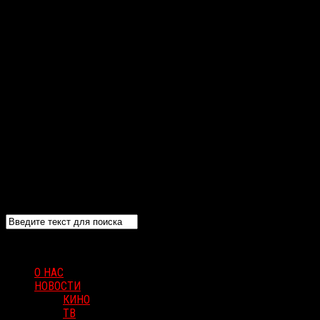
О НАС
НОВОСТИ
КИНО
ТВ