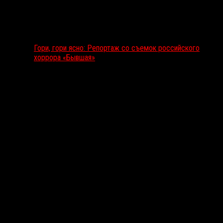
Гори, гори ясно: Репортаж со съемок российского
хоррора «Бывшая»
Подкаст RussoRosso