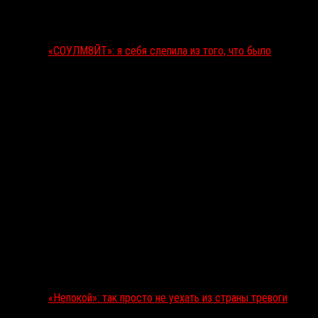
«СОУЛМ8ЙТ»: я себя слепила из того, что было
«Непокой»: так просто не уехать из страны тревоги