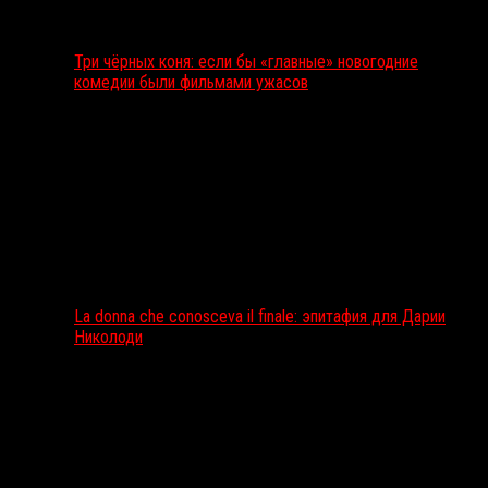
Три чёрных коня: если бы «главные» новогодние
комедии были фильмами ужасов
La donna che conosceva il finale: эпитафия для Дарии
Николоди