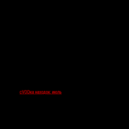
сVODка находок: июль