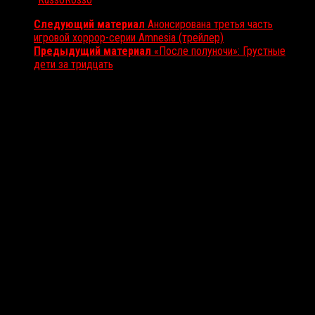
Следующий материал
Анонсирована третья часть
игровой хоррор-серии Amnesia (трейлер)
Предыдущий материал
«После полуночи»: Грустные
дети за тридцать
Вам также может понравиться...
Выбор редакции