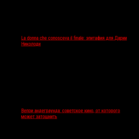
La donna che conosceva il finale: эпитафия для Дарии
Николоди
Вепри андеграунда: советское кино, от которого
может затошнить