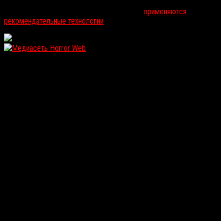
На информационном ресурсе russorosso.ru
применяются
рекомендательные технологии
.
WordPress: 12.11MB | MySQL:105 | 1,001sec