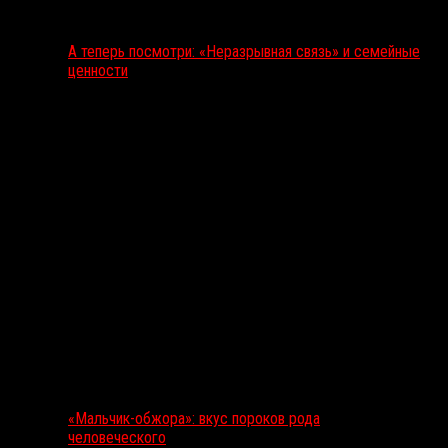
А теперь посмотри: «Неразрывная связь» и семейные
ценности
«Мальчик-обжора»: вкус пороков рода
человеческого