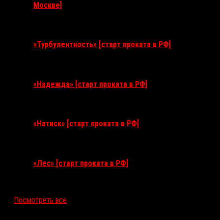
Москве]
11 августа 2026
«Турбулентность» [старт проката в РФ]
3 сентября 2026
«Надежда» [старт проката в РФ]
10 сентября 2026
«Натиск» [старт проката в РФ]
17 сентября 2026
«Лес» [старт проката в РФ]
12 ноября 2026
Посмотреть все
Последние рецензии