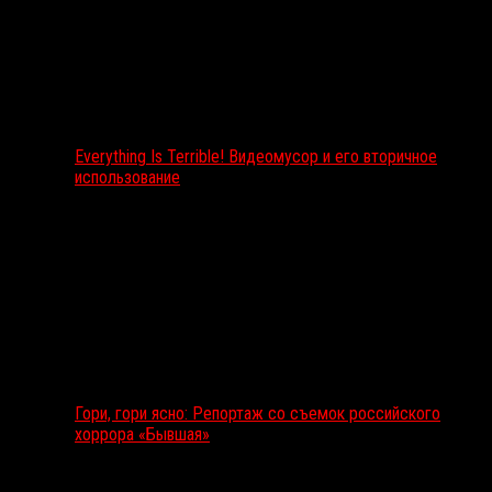
Everything Is Terrible! Видеомусор и его вторичное
использование
Гори, гори ясно: Репортаж со съемок российского
хоррора «Бывшая»
Подкаст RussoRosso