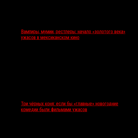
Вампиры, мумии, рестлеры: начало «золотого века»
ужасов в мексиканском кино
Три чёрных коня: если бы «главные» новогодние
комедии были фильмами ужасов