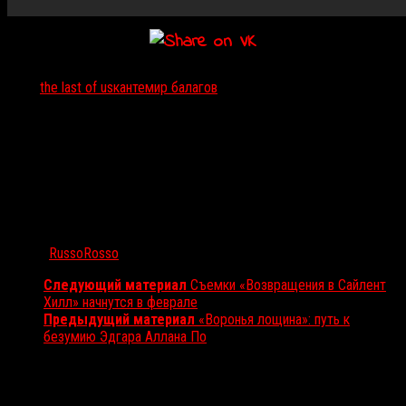
Тэги:
the last of us
кантемир балагов
Автор:
RussoRosso
Следующий материал
Съемки «Возвращения в Сайлент
Хилл» начнутся в феврале
Предыдущий материал
«Воронья лощина»: путь к
безумию Эдгара Аллана По
Вам также может понравиться...