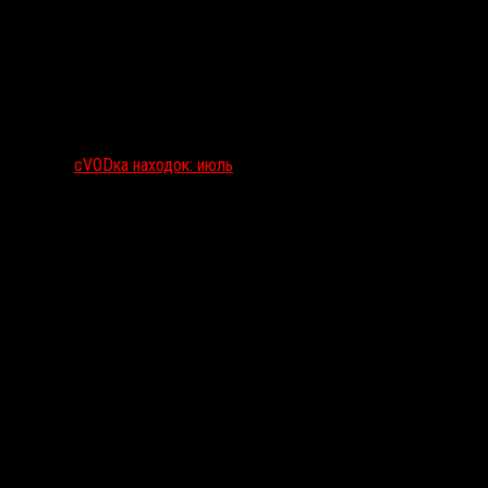
сVODка находок: июль