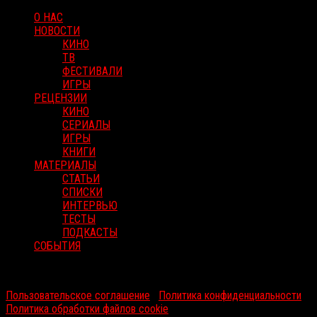
О НАС
НОВОСТИ
КИНО
ТВ
ФЕСТИВАЛИ
ИГРЫ
РЕЦЕНЗИИ
КИНО
СЕРИАЛЫ
ИГРЫ
КНИГИ
МАТЕРИАЛЫ
СТАТЬИ
СПИСКИ
ИНТЕРВЬЮ
ТЕСТЫ
ПОДКАСТЫ
СОБЫТИЯ
RussoRosso © 2026 ООО "ФМП Групп". Все права защищены.
Пользовательское соглашение
|
Политика конфиденциальности
|
Политика обработки файлов cookie