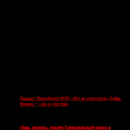
Подкаст RussoRosso №39: «Кто не спрятался» Дэйва
Франко — «за» и «против»
Ближайшие события
«Ешь, молись, худей» [специальный показ в